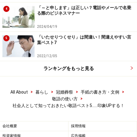
て、お願い、依頼の気持ちをこめた言葉を用いるほうが
「～と申します」は正しい？電話やメールで名乗
4
自然でしょう。
る際のビジネスマナー
2024/04/19
■ふさわしい言い換え例
「（お手数お掛けしますが/ご面倒をお掛けいたします
「いたせりつくせり」は間違い！間違えやすい言
5
葉ベスト7
が）こちらにお名前をお書 きいただけますか」
「こちらにご署名願います」など。
2022/12/05
ランキングをもっと見る
※「～してもらってもいいですか？」の詳細については
こちら
>
>
>
>
All About
暮らし
冠婚葬祭
手紙の書き方・文例
>
敬語の使い方
社会人として知っておきたい敬語ベスト5……印象UPする！
会社概要
採用情報
投資家情報
広告掲載