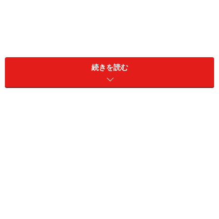
続きを読む
せっかくの熱意を生かし、自分の評価を上げるためにも
必要な「間違えやすい敬語」「言い換えが好ましい敬
語」を再度見直してみましょう。
＜目次＞
1位：「なるほどですね」
2位：「こちらでいいですか」「こちらでどうですか」