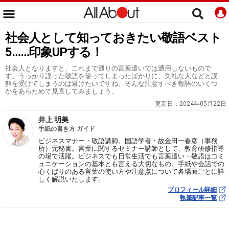
社会人として知っておきたい敬語ベスト
5……印象UPする！
社会人となりますと、これまで通りの言葉遣いでは通用しないもので
す。うっかり誤った敬語を使ってしまったばかりに、失礼な人などと誤
解を受けてしまうのは避けたいですね。そんな注意すべき敬語のいくつ
かをあらためて見直してみましょう。
更新日：
2024年05月22日
井上 明美
手紙の書き方 ガイド
ビジネスマナー・敬語講師。国語学者・故金田一春彦（事務
所）元秘書。言葉に関するセミナー講師として、教育研修指導
の場で活躍。ビジネスでも日常生活でも言葉遣い・敬語はコミ
ュニケーションの基本とも言える大切なもの。手紙や会話での
心くばりのある言葉の使い方や注意点について各場面ごとに詳
しく解説いたします。
プロフィール詳細
執筆記事一覧