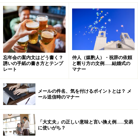
1位：「なるほどですね」
よく耳にする言葉です。しかし、実際に自分が言われて
みると何だか違和感を覚えるという人も多い言葉です。
「ですね」をとって「なるほど」のみで用いても同じこ
とがいえます。「なるほど」とは、相手の言葉を受け
て、自分も同じ意見、気持ちであることを述べるという
忘年会の案内文はどう書く？
仲人（媒酌人）・祝辞の依頼
誘いの手紙の書き方とテンプ
と断り方の文例……結婚式の
意味の上では間違いとはいえません。しかし、「なるほ
レート
マナー
どね～」「なるほど、なかなかいいんじゃない」などの
ように、同意や納得以外にも相手の話した内容に対し
て、自分が評価するような印象も与えます。
メールの件名、気を付けるポイントとは？ メ
ール送信時のマナー
ですから友達や同年輩どうしならば問題なくても、目上
の人が話した内容に対する相づちとしては、好ましくな
「大丈夫」の正しい意味と言い換え例……安易
い、抵抗感があるといわれるのでしょう。年代や地域、
に使いがち？
個人差もあるかもしれませんが、気になるという人も多