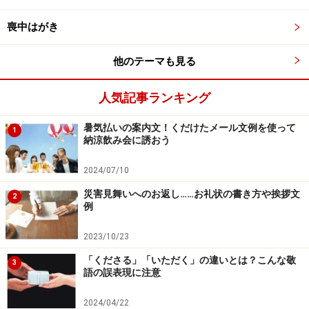
ですか」のように「いかが」を用いましょう。
喪中はがき
■ふさわしい言い換え例
他のテーマも見る
「こちらでよろしいですか」
「こちらでいかがですか」
人気記事ランキング
暑気払いの案内文！くだけたメール文例を使って
1
納涼飲み会に誘おう
3位：「お名前を書いてもらってもいいです
か 」
2024/07/10
災害見舞いへのお返し……お礼状の書き方や挨拶文
使う側としては,「いいですか」を用いることにより配慮
2
例
の気持ちを表したいのかもしれません。しかし、このよ
うな場面では、名前を書いても書かなくてもいいわけで
2023/10/23
はなく、「書いて」と相手に依頼しているわけです。相
「くださる」「いただく」の違いとは？こんな敬
3
語の誤表現に注意
手が書く、書かないを選べるわけではないのですから、
ここは許可を得ているような誤解を受ける表現は避け
2024/04/22