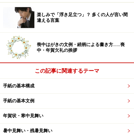
い言葉ですから、特に目上の人に対しては言い換えるほ
うが好ましいでしょう。
楽しみで「浮き足立つ」？ 多くの人が言い間
違える言葉
■ふさわしい言い換え例
「はい」
喪中はがきの文例・続柄による書き方……喪
「おっしゃる通りと存じます」
中・年賀欠礼の挨拶
「はい、わたくしもそのように感じております」など。
この記事に関連するテーマ
2位：「こちらでいいですか」「こちらでど
うですか」
手紙の基本構成
「いいですか」と「よろしいですか」を比べた場合「い
手紙の基本文例
い」よりも「よろしい」のほうが丁寧で改まった感じを
受けますね。「どう」も同じです。「具合どう？」では
年賀状・寒中見舞い
普段のままの言葉遣いです。「どう」の部分を改まった
暑中見舞い・残暑見舞い
言い回し（改まり語）にして、「（お）具合は、いかが