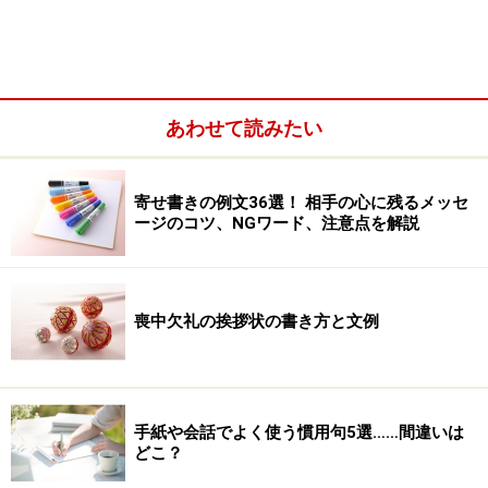
3位：「お名前を書いてもらってもいいですか 」
4位：「カタログを拝見していただきまして」
5位：「はい、了解しました」
あわせて読みたい
寄せ書きの例文36選！ 相手の心に残るメッセ
ージのコツ、NGワード、注意点を解説
喪中欠礼の挨拶状の書き方と文例
手紙や会話でよく使う慣用句5選……間違いは
どこ？