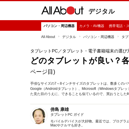
デジタル
パソコン・周辺機器
カメラ・AV機器
携帯電話・
All About
デジタル
パソコン・周辺機器
タブ
タブレットPC
／タブレット・電子書籍端末の選び
どのタブレットが良い？
ページ目)
手頃なサイズの7～8インチサイズのタブレットは、数多くのバリエ
Google（Androidタブレット）、Microsoft（Wind
た見た目のうえに、できることも似ているので、買おうとした
傍島 康雄
タブレットPC ガイド
モバイルデバイスが大好物。最近では、プログラ
Macやクルマも好き。