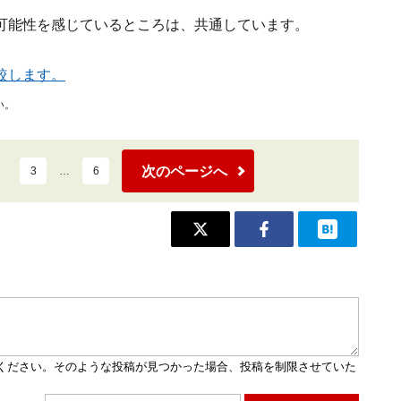
可能性を感じているところは、共通しています。
較します。
い。
次のページへ
3
…
6