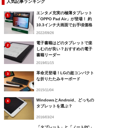
人気記事ランキング
エンタメ充実の極薄タブレット
1
「OPPO Pad Air」が登場！ 約
10.3インチ大画面でお手頃価格
2022/09/26
電子書籍はどのタブレットで楽
2
しむのが良い？おすすめの電子
書籍リーダー
2019/01/15
革命児登場！LGの超コンパクト
3
な折りたたみキーボード
2015/11/04
WindowsとAndroid、どっちの
4
タブレットを選ぶ？
2016/03/24
「タブレット」と「ノートPC」