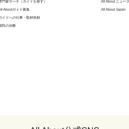
専門家サーチ（ガイドを探す）
All About ニュー
All Aboutガイド募集
All About Japan
ガイドへの仕事・取材依頼
国民の決断