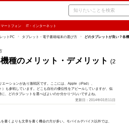
スマートフォン
IT・インターネット
レットPC
タブレット・電子書籍端末の選び方
どのタブレットが良い？各
方
各機種のメリット・デメリット
(2
ーションがあり激戦区です。ここには、Apple（iPad）、
owsタブレット）も参戦しています。どこも自社の優位性をアピールしていますが、似
時に、どのタブレットを選べばよいのか分かりづらいですよね。
更新日：2014年03月11日
ムを書くよりも文章を書く機会の方が多い。モバイルデバイス以外では、