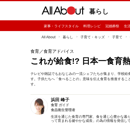
暮らし
家事・ライフスタイル
料理レシピ
冠婚葬祭
生
All About
暮らし
子育て・キッズ
子育て
食育
／食育アドバイス
これが給食!? 日本一食育
テレビや雑誌でもおなじみの一流シェフたちが集まり、学校給
す。子供たちへ「食べることの」意味を伝え食育を推進するこ
す。
浜田 峰子
食育 ガイド
食品衛生管理者
生涯を通じた食育の専門家、食を通じ心豊かな暮
って育まれる健やかな成長」の為の情報を発信し