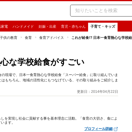
活家電
ハンドメイド
妊娠・出産
育児・赤ちゃん
子育て・キッズ
子供の教育
食育
食育アドバイス
これが給食!? 日本一食育熱心な学校
熱心な学校給食がすごい
食の現場で、日本一食育熱心な学校給食「スーパー給食」に取り組んでいま
とはもちろん、地域の活性化にもつなげている、その取り組みをご紹介しま
更新日：2014年04月22日
らしを実現し社会に貢献する事を基本理念に活動。「食育の大切さ、食によ
ています。
プロフィール詳細