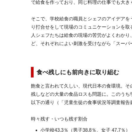
で給食を作っており、同じ料理の仕事でも大き
そこで、学校給食の職員とシェフのアイデアを
り打合せをして現場のコミュニケーションを取
人シェフたちは給食の現場の苦労がよくわかり
ど、それぞれによい刺激を受けながら「スーパ
食べ残しにも前向きに取り組む
飽食と言われて久しい、現代日本の食環境。そ
残しなどの大量の食品ロスも問題に。このうち
以下の通り（「児童生徒の食事状況等調査報告書
時々残す・いつも残す割合
小学校43.3％（男子38.8％、女子 47.7％）