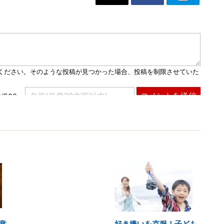
意
好き嫌いを克服！子ども