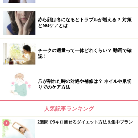
赤ら顔は冬になるとトラブルが増える？ 対策
とNGケアとは
チークの適量って一体どれくらい？ 動画で確
認！
爪が割れた時の対処や補修は？ ネイルや爪切
りでのケア方法
人気記事ランキング
2週間で3キロ痩せるダイエット方法＆集中プラン
1