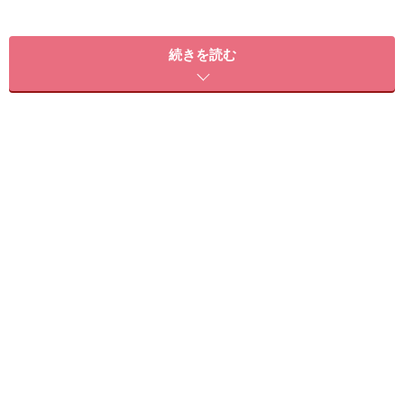
※記事内容は執筆時点のものです。最新の内容をご確認くださ
い。
※個人の体質、また、誤った方法による実践に起因して肌荒れや
続きを読む
不調を引き起こす場合があります。実践の際には、必ず自身の体
質及び健康状態を十分に考慮し、正しい方法で行ってください。
また、全ての方への有効性を保証するものではありません。
次のページへ
1
/
19