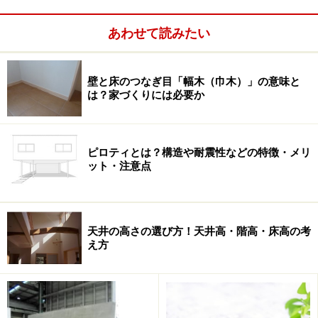
あわせて読みたい
壁と床のつなぎ目「幅木（巾木）」の意味と
は？家づくりには必要か
それは、
土地だけが目に見えて実際にイメージしやすい
から
です。お金の総額やまだ建っていない家をイメージ
するというのは、一般的に難しいものです。そのため
ピロティとは？構造や耐震性などの特徴・メリ
に、「土地が明確になればお金や家もイメージしやすく
ット・注意点
なる」と考え、まずたたき台になる土地を探そうとして
しまいます。これは人間の心理からいっても自然な動き
でしょう。
天井の高さの選び方！天井高・階高・床高の考
え方
そのことを理解している専門家は、「どんな場所に住み
たいか？という話も重要ですが、どんな家に住みたい
か？を先に明確にすることで、土地と家にバランスよく