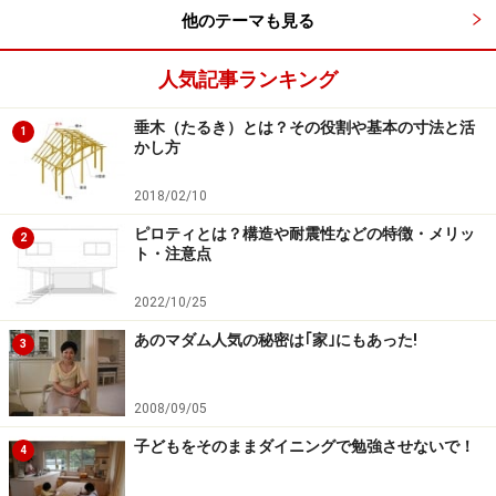
エリア」、「豪雨時の土石流の危険エリア」などが詳細
他のテーマも見る
に示されています。最近では、東日本大震災クラスの津
人気記事ランキング
波が来た場合、それぞれのエリアでどれくらいの高さに
なるか、というデータも公開されています。このように
垂木（たるき）とは？その役割や基本の寸法と活
1
ハザードマップなどは、見れば見るほど悩ましい部分が
かし方
ありますが、その土地の性格を知った上で土地を購入す
2018/02/10
ることはとても重要です。
ピロティとは？構造や耐震性などの特徴・メリッ
2
ト・注意点
また希望しているエリアのハザードマップなどが気にな
る場合は、相談している専門家に、
「このエリアはハザ
2022/10/25
ードマップ的に大丈夫でしょうか？専門家から見てどう
あのマダム人気の秘密は｢家｣にもあった!
3
でしょうか？」
などと聞いてみましょう。
2008/09/05
子どもをそのままダイニングで勉強させないで！
地震と軟弱地盤、断層の関係について
4