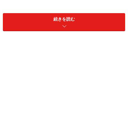
続きを読む
なぜ、土地をはじめに探してしまうのか？
今回の【準備編】では、総額を算出する→家の予算を算
出する→その差額で最後に土地を探す、という話をして
きました。しかし、それでもはじめに土地を探そうとす
る方もいるでしょう。なぜ、人は家づくりを考えるとき
に土地をはじめに探してしまうのでしょうか？