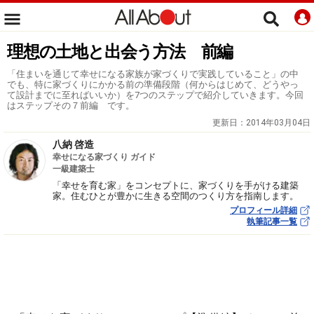
理想の土地と出会う方法 前編
「住まいを通じて幸せになる家族が家づくりで実践していること」の中
でも、特に家づくりにかかる前の準備段階（何からはじめて、どうやっ
て設計までに至ればいいか）を7つのステップで紹介していきます。今回
はステップその７前編 です。
更新日：
2014年03月04日
八納 啓造
幸せになる家づくり ガイド
一級建築士
「幸せを育む家」をコンセプトに、家づくりを手がける建築
家。住むひとが豊かに生きる空間のつくり方を指南します。
プロフィール詳細
執筆記事一覧