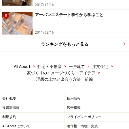
軟弱地盤に関してよく質問されますが、軟弱地盤とは
2017/12/16
「直接家の基礎をその土地の上に乗せた時に、沈下して
アーバンエステート事件から学ぶこと
5
いく恐れがある地盤」のことを言います。軟弱地盤は地
震時に液状化現象というものを生じる場合があります。
2011/02/16
阪神淡路大震災の時にも話題になりましたが、杭などの
地盤補強をしている部分（例：家）と補強をしていない
ランキングをもっと見る
部分（例：玄関ポーチ）で段差が生じることがありま
す。
>
>
>
>
All About
住宅・不動産
一戸建て
注文住宅
>
家づくりのイメージづくり・アイデア
合わせて地震のことで押さえておきたいことは、断層で
理想の土地と出会う方法 前編
す。これまでの大地震の時は、断層付近の建物の倒壊な
どが多くみられました。地震時の倒壊などを考えると、
断層の位置をあらかじめ調べておくことが重要です。
会社概要
採用情報
投資家情報
広告掲載
断層の位置に関しても、各市町村の役所で情報が公開さ
利用規約
プライバシーポリシー
れています。直接市町村に問い合わせすれば、資料を提
All Aboutについて
著作権・商標・免責