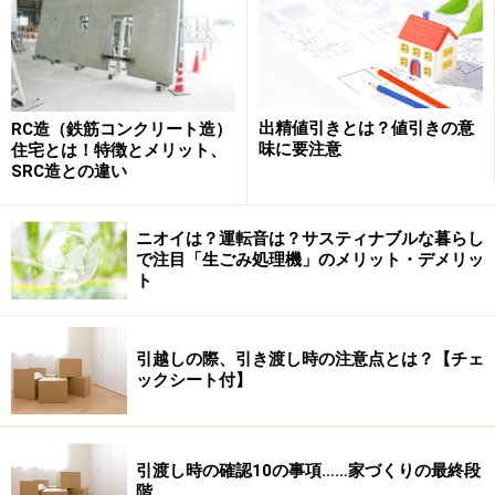
お金をかけることが出来ますよ」とアドバイスしてくれ
ます。
出精値引きとは？値引きの意
RC造（鉄筋コンクリート造）
味に要注意
住宅とは！特徴とメリット、
SRC造との違い
ニオイは？運転音は？サスティナブルな暮らし
で注目「生ごみ処理機」のメリット・デメリッ
ト
引越しの際、引き渡し時の注意点とは？【チェ
ックシート付】
幸せな家を手に入れている家族は、建主目線で心配りを
してくれる専門家との出会いが必ずあります。やはり家
づくりを考えるときには
「土地が決まっていませんが、
引渡し時の確認10の事項……家づくりの最終段
階