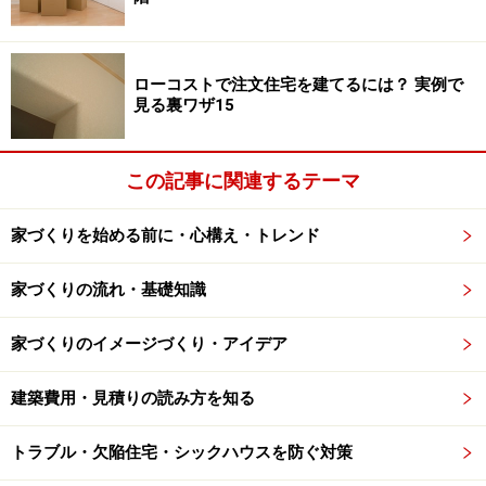
ある程度の家の総額を先に算出してくれますか？」
とい
う希望を聞いてもらえる専門家と組んで家づくりに取り
掛かりたいものです。
ローコストで注文住宅を建てるには？ 実例で
見る裏ワザ15
気になるハザードマップについて
この記事に関連するテーマ
「最近のゲリラ豪雨を見ると、どうしてもハザードマッ
プが気になります」
家づくりを始める前に・心構え・トレンド
「希望しているエリアが軟弱地盤だと聞いたのですが大
家づくりの流れ・基礎知識
丈夫でしょうか？」
という質問を近年よく受けます。地球規模での気候変動
家づくりのイメージづくり・アイデア
の影響もあり、日本も夏が亜熱帯化してきたことが、1
つの要因でしょう。
建築費用・見積りの読み方を知る
ハザードマップは市町村の役所など入手＆見ることが可
トラブル・欠陥住宅・シックハウスを防ぐ対策
能です。ハザードマップには、「洪水時に浸水しやすい