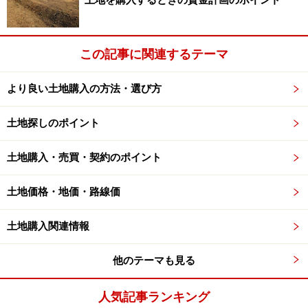
土地を購入するときの資金計画のポイント
その一方で、今回は東京の銀座や名古屋駅前など3地区
が「3％以上6％未満の上昇」となり、リーマンショック
前の地価上昇期に似た傾向が現れ始めているのかもしれ
この記事に関連するテーマ
ません。
より良い土地購入の方法・選び方
なお、地価LOOKレポートでの全国の主要都市における調
査対象は150地区で、そのうち住宅系地区は44（東京圏
土地探しのポイント
20地区、大阪圏14地区、名古屋圏4地区、地方圏6地区）
土地購入・売買・契約のポイント
です。
土地価格・地価・路線価
【地価LOOKレポート】 （国土交通省サイト内への
土地購入関連情報
リンク）
他のテーマも見る
第22回 平成25年第1四半期
（平成25年1月1日～平成25年4月1日）
人気記事ランキング