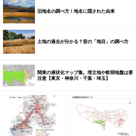
とに発表しているもので、今回が25回目です。
旧地名の調べ方！地名に隠された由来
上昇が前回の107地区から122地区に増え、全体の81.3％
を占めるようになりました。上昇地区の増加は11回連続
で、8割を超えるのは第1回調査（平成20年1月1日時点）
土地の過去が分かる？昔の「地目」の調べ方
以来6年ぶりのことです。下落は6地区（前回9地区）に
とどまり、横ばいは22地区（同34地区）となっていま
す。
関東の液状化マップ集。埋立地や軟弱地盤は要
注意【東京・神奈川・千葉・埼玉】