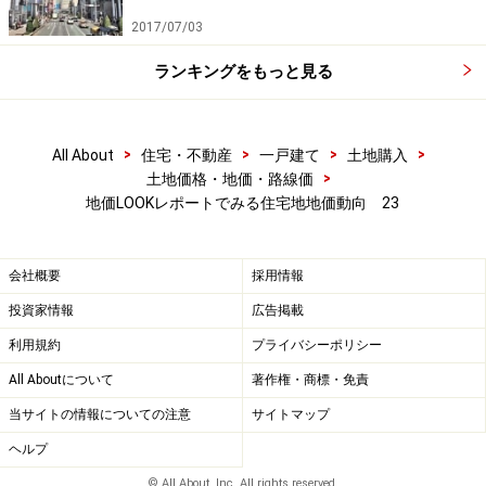
な数値を示すのではなく、6％以上の上昇、3％以上6％
2017/07/03
未満の上昇、0％超～3％未満の上昇、横ばい（0％）、
0％超～3％未満の下落、3％以上6％未満の下落、6％以
ランキングをもっと見る
上9％未満の下落、9％以上12％未満の下落、12％以上の
下落の9段階に分類されています。
>
>
>
>
All About
住宅・不動産
一戸建て
土地購入
>
土地価格・地価・路線価
地価LOOKレポートでみる住宅地地価動向 23
住宅系地区の下落は1地区のみ
会社概要
採用情報
住宅系地区では、上昇が2地区増えて37地区（前回35地
投資家情報
広告掲載
区）となり、横ばいが6地区（前回7地区）で、下落は1
利用規約
プライバシーポリシー
地区（前回2地区）を残すのみとなっています。
All Aboutについて
著作権・商標・免責
当サイトの情報についての注意
サイトマップ
住宅系地区の変動 （地区数の全国計）
ヘルプ
区 分
第21
第22
第23
第24
第25
© All About, Inc. All rights reserved.