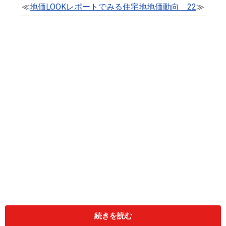
≪
地価LOOKレポートでみる住宅地地価動向 22
≫
地価の上昇地区が8割を超える
続きを読む