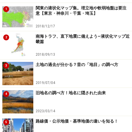
第23回 平成25年第2四半期
関東の液状化マップ集。埋立地や軟弱地盤は要注
1
（平成25年4月1日～平成25年7月1日）
意【東京・神奈川・千葉・埼玉】
第24回 平成25年第3四半期
2018/12/17
（平成25年7月1日～平成25年10月1日）
南海トラフ、直下地震に備えよう―液状化マップ近
2
畿篇
第25回 平成25年第4四半期
（平成25年10月1日～平成26年1月1日）
2018/09/13
土地の過去が分かる？昔の「地目」の調べ方
3
地価LOOKレポートには地価動向（総合評価）のほか、
取引価格、取引利回り、取引件数、投資用不動産の供
2019/07/04
給、オフィス賃料、店舗賃料、マンション分譲価格、マ
ンション賃料の動向（それぞれ3区分）が記載されてい
旧地名の調べ方！地名に隠された由来
4
ます。
2023/03/14
路線価・公示地価・基準地価の違いを知る！
5
地価LOOKレポートでは地価やその変動率について具体的