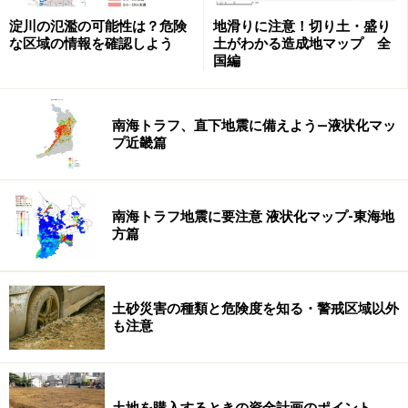
淀川の氾濫の可能性は？危険
地滑りに注意！切り土・盛り
な区域の情報を確認しよう
土がわかる造成地マップ 全
国編
下落地区があるのは東京圏と地方圏だけであり、名古屋
南海トラフ、直下地震に備えよう―液状化マッ
圏は3回連続ですべての地区が上昇、大阪圏は4回連続で
プ近畿篇
下落地区がゼロでした。地価の回復に遅れがみられる地
方圏でも32地区のうち65.6％にあたる21地区が上昇とな
り、下落は3地区にとどまっています。
南海トラフ地震に要注意 液状化マップ-東海地
方篇
平成24年から25年にかけて、東京都墨田区（とうきょう
スカイツリー駅周辺）、大阪市阿倍野区（阿倍野）、札
土砂災害の種類と危険度を知る・警戒区域以外
幌市中央区（宮の森）などで「3％以上6％未満の上昇」
も注意
をみせることもありましたが、それらの地区は今回、
「3％未満の上昇」に落ち着きました。