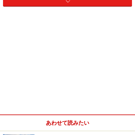
地価上昇で中古住宅もこれから値上がりする!?
地価LOOKレポートとは「先行的な地価動向を明らかにす
ること」を目的として、平成19年第4四半期分（平成19
あわせて読みたい
年10月1日～平成20年1月1日）から
国土交通省
が3か月ご