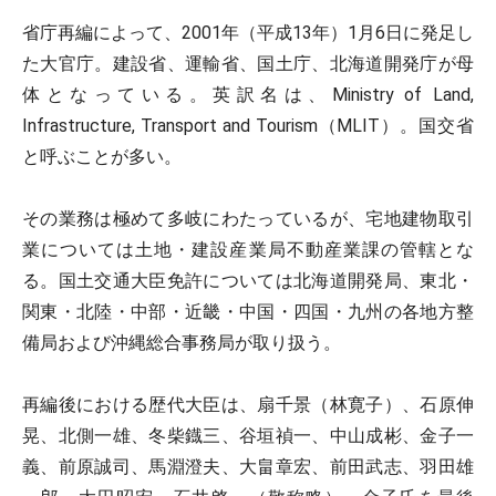
省庁再編によって、2001年（平成13年）1月6日に発足し
た大官庁。建設省、運輸省、国土庁、北海道開発庁が母
体となっている。英訳名は、Ministry of Land,
Infrastructure, Transport and Tourism（MLIT）。国交省
と呼ぶことが多い。
その業務は極めて多岐にわたっているが、宅地建物取引
業については土地・建設産業局不動産業課の管轄とな
る。国土交通大臣免許については北海道開発局、東北・
関東・北陸・中部・近畿・中国・四国・九州の各地方整
備局および沖縄総合事務局が取り扱う。
再編後における歴代大臣は、扇千景（林寛子）、石原伸
晃、北側一雄、冬柴鐡三、谷垣禎一、中山成彬、金子一
義、前原誠司、馬淵澄夫、大畠章宏、前田武志、羽田雄