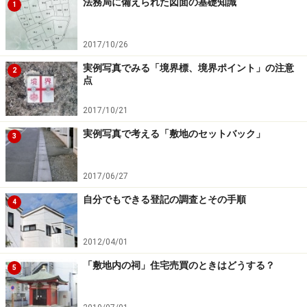
法務局に備えられた図面の基礎知識
1
2017/10/26
実例写真でみる「境界標、境界ポイント」の注意
2
点
2017/10/21
実例写真で考える「敷地のセットバック」
3
2017/06/27
自分でもできる登記の調査とその手順
4
2012/04/01
「敷地内の祠」住宅売買のときはどうする？
5