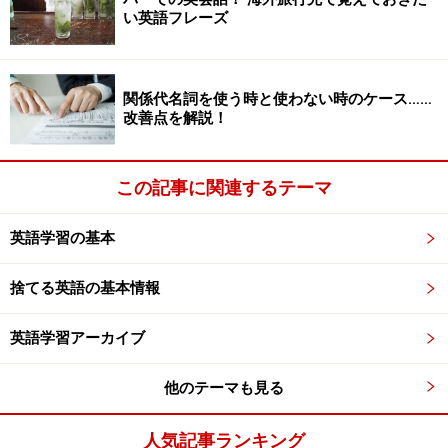
い英語フレーズ
女子も男子も世界トップレベルの選手を抱える日本。思
い切り自分らしく楽しんで競技して頂きたいですね！
ス
関係代名詞を使う時と使わない時のケース……
キージャンプ日本チーム
は、
The Japanese ski jumping
改善点を解説！
team
と言います。
2. フィギュアスケート：Figure skating
この記事に関連するテーマ
1.のスキージャンプも同じですが、ジャンプやスケート
英語学習の基本
は-ing形にして、jumpingやskatingのようにします。
skate
は「スケート靴」、「スケートをする」という意
捨てる英語の基本情報
味です。日本は、浅田真央選手や高橋大輔選手など、
top skatersの宝庫ですね。
英語学習アーカイブ
3. モーグル：Moguls
他のテーマも見る
モーグルにはいくつか種類がありますが、それぞれ次の
ように言います：
人気記事ランキング