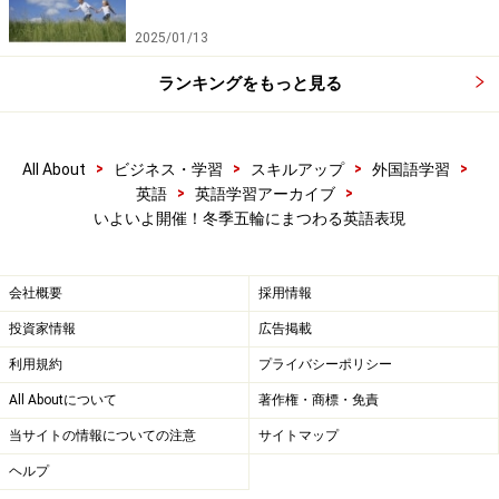
スケートは-ing形を取りますので、speed skatingになり
2025/01/13
ます。
Speed skater
で「
スピードスケート選手
」という
意味です。日本人選手団のユニフォームは、世界中の選
ランキングをもっと見る
手がうらやむような超科学的なものだとか。
>
>
>
>
All About
ビジネス・学習
スキルアップ
外国語学習
7. カーリング：Curling
>
>
英語
英語学習アーカイブ
a women's curling team
で
「女子カーリングチーム」
で
いよいよ開催！冬季五輪にまつわる英語表現
す。こちらも大いに活躍が期待されます！
会社概要
採用情報
投資家情報
広告掲載
まとめ
利用規約
プライバシーポリシー
All Aboutについて
著作権・商標・免責
いかがでしょうか？ 五輪の競技名などを英語で知って
当サイトの情報についての注意
サイトマップ
おくと、日本のニュースだけでなく、海外のニュースも
聞き取りやすくなりますし、読みやすくなります。4年
ヘルプ