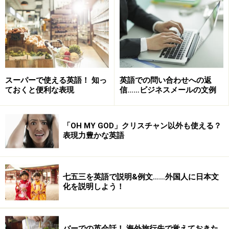
The Olympic fire（五輪聖火）
が灯される
The 2014
Olympic Opening Ceremony（2014年五輪開会式）
はど
んなものになるのか楽しみですね！
スーパーで使える英語！ 知っ
英語での問い合わせへの返
五輪競技
ておくと便利な表現
信……ビジネスメールの文例
冬季五輪、日本人選手の活躍が期待される競技種目を英
語で見てみましょう。ちなみに、
五輪で行われる競技
「OH MY GOD」クリスチャン以外も使える？
表現力豊かな英語
は、
an athletic event held during the Olympic games
と
言います。
七五三を英語で説明&例文……外国人に日本文
1. スキージャンプ：
Ski jumping
化を説明しよう！
Women's ski jumping
will become an official event at the
2014 Sochi Olympics（スキージャンプ女子は2014年のソ
チ五輪で正式種目となる）
.
バーでの英会話！ 海外旅行先で覚えておきた