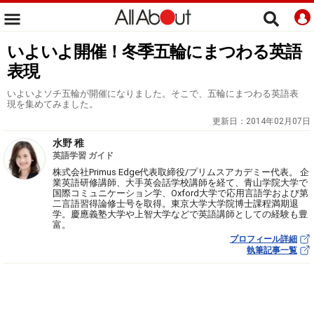
いよいよ開催！冬季五輪にまつわる英語
表現
いよいよソチ五輪が開催になりました。そこで、五輪にまつわる英語表
現を集めてみました。
更新日：
2014年02月07日
水野 稚
英語学習 ガイド
株式会社Primus Edge代表取締役/プリムスアカデミー代表。 企
業英語研修講師、大手英会話学校講師を経て、青山学院大学で
国際コミュニケーション学、Oxford大学で応用言語学および第
二言語習得論修士号を取得。東京大学大学院博士課程満期退
学。慶應義塾大学や上智大学などで英語講師としての経験も豊
富。
プロフィール詳細
執筆記事一覧