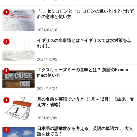
feestyle skiing moguls（フリースタイル）
、
dual
「;」セミコロンと「:」コロンの違いとは？それぞ
1
moguls（デュアル）
こちらの競技にも、世界トップレベ
れの意味と使い方
ルの選手がいますね。
2024/04/10
4. ノルディック：Nordic skiing
イギリスの水事情とは？イギリスでは水対策を忘
2
れずに
やはりスキーはskiingという-ing形で表します。
Nordic
Combined（ノルディック複合）
という競技もありま
2024/10/02
す。ぜひ、日本のお家芸復活となって欲しいですね！
エクスキューズミーの意味とは？ 英語のExcuse
3
meの使い方
5. スノーボード：Snowboading
2024/12/24
スキーやスケートと一緒で、-ing形を取りますので、
snowboadingと言います。
Halfpipe competition
で
「ハ
月の名前を英語でいうと（1月～12月）【由来・覚
4
え方・省略】
ーフパイプ競技」
です。十代の選手の活躍が期待されま
すね。
2021/09/09
日本語の語彙数から考える、英語の単語力……大人
5
6. スピードスケート：Speed skating
語を捨てる⁉