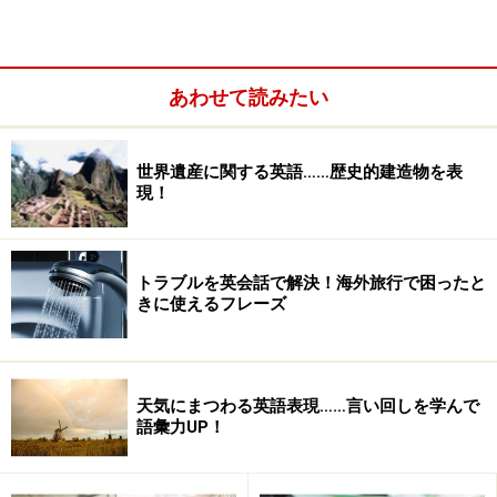
五輪村
あわせて読みたい
世界遺産に関する英語……歴史的建造物を表
現！
トラブルを英会話で解決！海外旅行で困ったと
きに使えるフレーズ
には世界中から選手や関係者が集まりますが、英語で言
天気にまつわる英語表現……言い回しを学んで
語彙力UP！
うと、
an Olympic village
です。