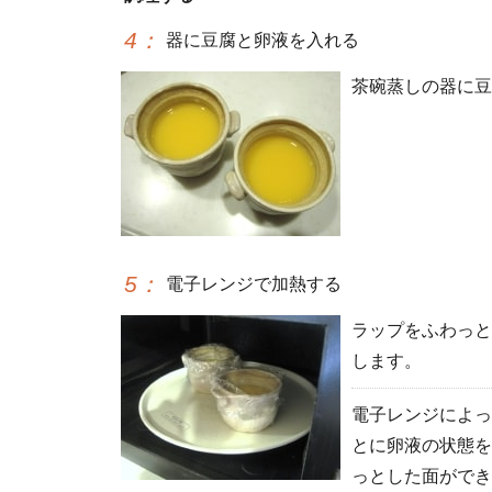
4
：
器に豆腐と卵液を入れる
茶碗蒸しの器に豆
5
：
電子レンジで加熱する
ラップをふわっと
します。
電子レンジによっ
とに卵液の状態を
っとした面ができ