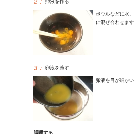
2
：
卵液を作る
ボウルなどに水、
に混ぜ合わせます
3
：
卵液を漉す
卵液を目が細かい
調理する