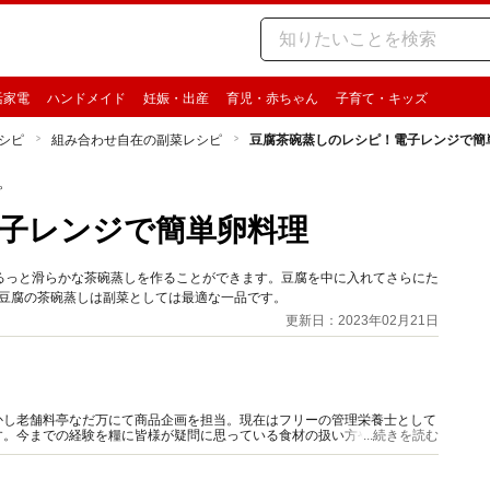
活家電
ハンドメイド
妊娠・出産
育児・赤ちゃん
子育て・キッズ
シピ
組み合わせ自在の副菜レシピ
豆腐茶碗蒸しのレシピ！電子レンジで簡
ピ
子レンジで簡単卵料理
るっと滑らかな茶碗蒸しを作ることができます。豆腐を中に入れてさらにた
 豆腐の茶碗蒸しは副菜としては最適な一品です。
更新日：2023年02月21日
かし老舗料亭なだ万にて商品企画を担当。現在はフリーの管理栄養士として
す。今までの経験を糧に皆様が疑問に思っている食材の扱い方や調理のコ
...続きを読む
味しいレシピをご紹介します。