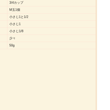
3/4カップ
M玉1個
小さじ1と1/2
小さじ1
小さじ1/8
少々
50g