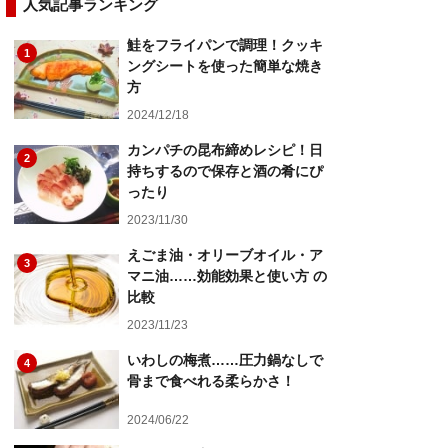
人気記事ランキング
鮭をフライパンで調理！クッキ
1
ングシートを使った簡単な焼き
方
2024/12/18
カンパチの昆布締めレシピ！日
2
持ちするので保存と酒の肴にぴ
ったり
2023/11/30
えごま油・オリーブオイル・ア
3
マニ油……効能効果と使い方 の
比較
2023/11/23
いわしの梅煮……圧力鍋なしで
4
骨まで食べれる柔らかさ！
2024/06/22