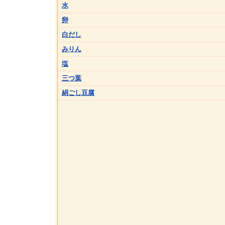
水
卵
白だし
みりん
塩
三つ葉
絹ごし豆腐