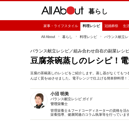
暮らし
家事・ライフスタイル
料理レシピ
冠婚葬祭
生
All About
暮らし
料理レシピ
バランス献立レ
バランス献立レシピ
／組み合わせ自在の副菜レシ
豆腐茶碗蒸しのレシピ！電
豆腐の茶碗蒸しのレシピをご紹介します。蒸し器がなくてもつ
んぱく質をupさせました。電子レンジで仕上げる簡単卵料理！
小沼 明美
バランス献立レシピ ガイド
管理栄養士
管理栄養士＆フードコーディネーターの資格を活
栄養指導、健康関連のコラム執筆等を行っていま
ツ、またどなたにでも簡単に作ることができる美