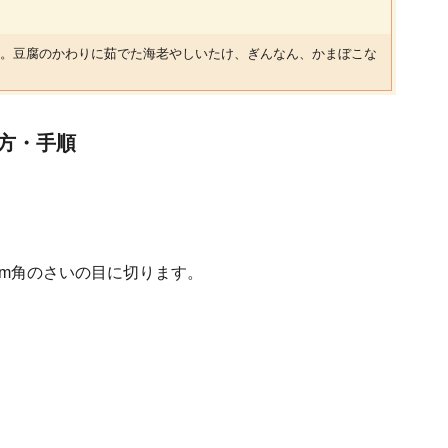
。豆腐のかわりに茹でた海老やしいたけ、ぎんなん、かまぼこな
方・手順
5cm角のさいの目に切ります。