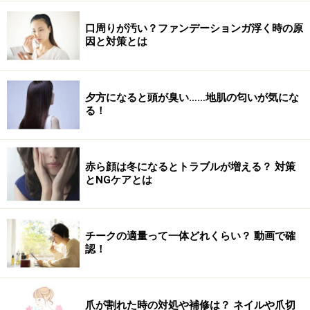
口周りが汚い？ファンデーションガ浮く時の原
因と対策とは
夕方になると頭が臭い……地肌の匂いが気にな
る！
赤ら顔は冬になるとトラブルが増える？ 対策
とNGケアとは
チークの適量って一体どれくらい？ 動画で確
認！
爪が割れた時の対処や補修は？ ネイルや爪切