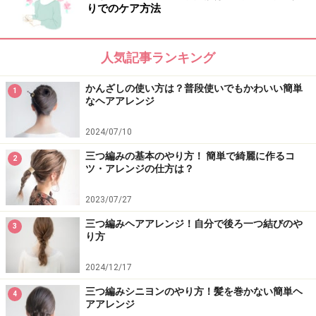
りでのケア方法
人気記事ランキング
かんざしの使い方は？普段使いでもかわいい簡単
1
なヘアアレンジ
2024/07/10
三つ編みの基本のやり方！ 簡単で綺麗に作るコ
2
ツ・アレンジの仕方は？
2023/07/27
三つ編みヘアアレンジ！自分で後ろ一つ結びのや
3
り方
2024/12/17
三つ編みシニヨンのやり方！髪を巻かない簡単ヘ
4
アアレンジ