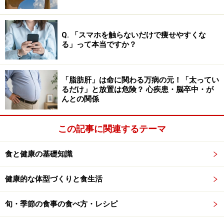
す。
お餅が硬くなってくっつきやすくなるという特性と、高
Q. 「スマホを触らないだけで痩せやすくな
齢者の食べ物を飲み込む機能が低下するという傾向によ
る」って本当ですか？
り、高齢者のお餅の窒息事故が起こりやすくなるという
ことです。
「脂肪肝」は命に関わる万病の元！「太ってい
るだけ」と放置は危険？ 心疾患・脳卒中・が
もちろん、噛む機能が未熟な幼児や、大人でもドライマ
んとの関係
ウスなどが気になる人などは、お餅を食べる時には十分
注意したいものです。
この記事に関連するテーマ
食と健康の基礎知識
※記事内容は執筆時点のものです。最新の内容をご確認くださ
い。
健康的な体型づくりと食生活
※当サイトにおける医師・医療従事者等による情報の提供は、診
断・治療行為ではありません。診断・治療を必要とする方は、適
切な医療機関での受診をおすすめいたします。記事内容は執筆者
旬・季節の食事の食べ方・レシピ
個人の見解によるものであり、全ての方への有効性を保証するも
のではありません。当サイトで提供する情報に基づいて被ったい