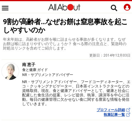
9割が高齢者…なぜお餅は窒息事故を起こ
しやすいのか
年末年始は、高齢者がお餅を喉に詰まらせる事故が多くなります。なぜ
お餅は喉に詰まりやすいのでしょうか？ 食べる際の注意点と、緊急時の
対処法リンクを含めてご紹介します。
更新日：
2014年12月03日
南 恵子
食と健康 ガイド
NR・サプリメントアドバイザー
NR・サプリメントアドバイザー、フードコーディネーター、エ
コ・クッキングナビゲーター、日本茶インストラクターなどの
資格取得。現在、食と健康アドバイザーとして、健康と社会に
配慮した食生活の提案、レシピ提供、執筆、講演等を中心に活
動。毎日の健康管理に欠かせない食に関する豊富な情報を発信
していきます。
プロフィール詳細
執筆記事一覧