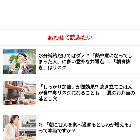
なぜ高齢者はお餅で窒息事故を起こしやす
いのか？
あわせて読みたい
お餅は、温度が下がるとかたくなりはじめ、粘ってくっつき
やすくなります。
水分補給だけではダメ!? 「熱中症になってし
餅は、体温に近い40℃以下に下がるとかたくなる特性が
まった人」に多い意外な共通点……「朝食抜
き」はリスク
あります。たとえ熱々に調理されたお餅も、冬は室温が
低いですし、口に入れて体温より低い温度になると硬く
なります。また口の中で、喉の粘膜などにくっつきやす
「しっかり加熱」が逆効果!? 炊き立てごはん
が食中毒リスクになることも……夏のお弁当の
くなります。気道の入り口に餅がくっつき剥がれない場
落とし穴
合、窒息につながることがあるのです。
Q. 「朝ごはんを食べ過ぎるとしわが増える」
って本当ですか？