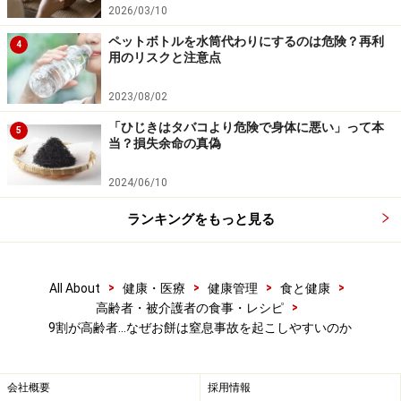
2026/03/10
ペットボトルを水筒代わりにするのは危険？再利
4
用のリスクと注意点
2023/08/02
「ひじきはタバコより危険で身体に悪い」って本
5
当？損失余命の真偽
2024/06/10
ランキングをもっと見る
>
>
>
>
All About
健康・医療
健康管理
食と健康
>
高齢者・被介護者の食事・レシピ
9割が高齢者…なぜお餅は窒息事故を起こしやすいのか
会社概要
採用情報