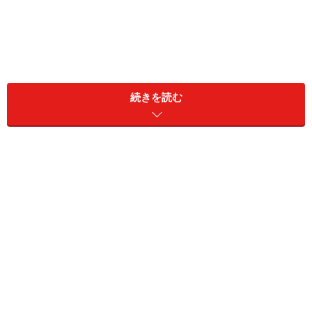
続きを読む
東京消防庁管内救急搬送データでは、餅・団子等による
窒息事故で救急搬送された人数は、平成20年から平成24
年までの5年間で608 人。思っていた以上に多い印象を持
ちました。