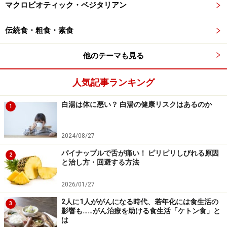
かなる損害についても、当社、各ガイド、その他当社と契約した
マクロビオティック・ベジタリアン
情報提供者は一切の責任を負いかねます。
免責事項
伝統食・粗食・素食
次のページへ
1
/
2
他のテーマも見る
人気記事ランキング
白湯は体に悪い？ 白湯の健康リスクはあるのか
1
2024/08/27
パイナップルで舌が痛い！ ピリピリしびれる原因
2
と治し方・回避する方法
2026/01/27
2人に1人ががんになる時代、若年化には食生活の
3
影響も……がん治療を助ける食生活「ケトン食」と
は