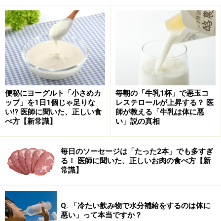
便秘にヨーグルト「小さめカ
毎朝の「牛乳1杯」で悪玉コ
ップ」を1日1個じゃ足りな
レステロールが上昇する？ 医
い!? 医師に聞いた、正しい食
師が教える「牛乳は体に悪
べ方【新常識】
い」説の真相
一方、
口腔内や喉の機能は、加齢とともに変化してきま
す。
歯が抜けたり、入れ歯になることで噛む機能が低下
毎日のソーセージは「たった2本」でも多すぎ
し、また唾液の分泌量が減ることで、食べ物が飲み込み
る！ 医師に聞いた、正しいお肉の食べ方【新
難くなります。他にも口腔内の感覚が低下したり、加齢
常識】
により喉頭が下がってしまい、食べ物が喉を通るときに
気道を塞ぎきれずに、食べ物が気道に入り込みやすくな
Q. 「冷たい飲み物で水分補給をするのは体に
るなど、食べ物を食べて飲み込むための機能が低下しま
悪い」って本当ですか？