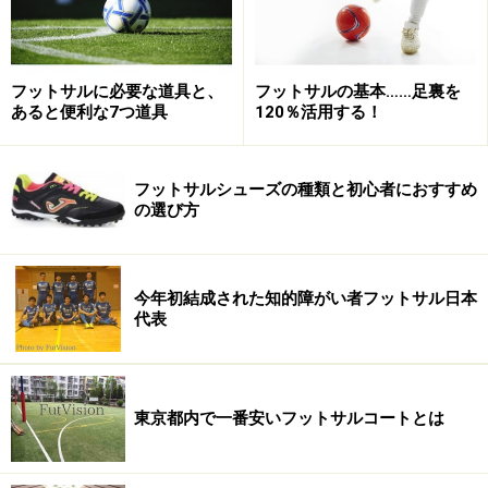
日本代表の試合予定
■12月14日(土)19時30分～ vsスペイン
フットサルに必要な道具と、
フットサルの基本……足裏を
あると便利な7つ道具
120％活用する！
■12月15日(日)17時～ vsポルトガル
フットサルシューズの種類と初心者におすすめ
■12月16日(月)17時～ vsコスタリカ
の選び方
■12月18日(水) 準決勝
今年初結成された知的障がい者フットサル日本
■12月20日(金) 3位決定戦・決勝
代表
東京都内で一番安いフットサルコートとは
フットサル日本女子代表メンバー及び背番
号・所属チーム