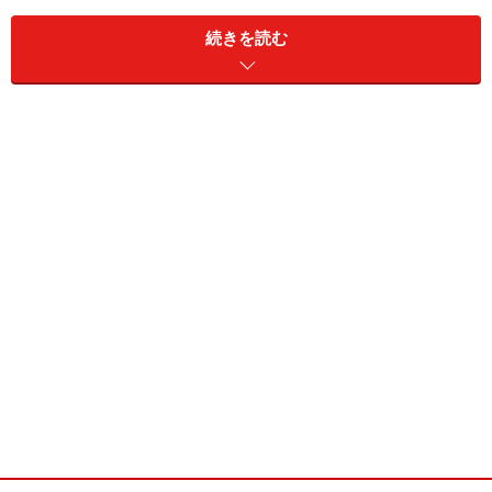
続きを読む
参加国及び予選グループの組み分け
【グループA】
・ポルトガル・スペイン・
日本
・コスタリカ
【グループB】
マレーシア・ロシア・ウクライナ・イラン・ブラジル