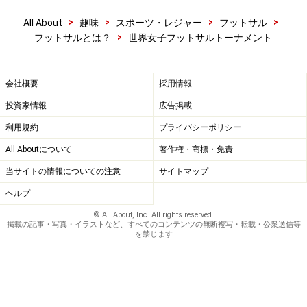
>
>
>
>
All About
趣味
スポーツ・レジャー
フットサル
※記事内容は執筆時点のものです。最新の内容をご確認くださ
い。
>
フットサルとは？
世界女子フットサルトーナメント
【編集部おすすめの購入サイト】
会社概要
採用情報
投資家情報
広告掲載
Amazonでフットサル関連の商品をチェック！
利用規約
プライバシーポリシー
All Aboutについて
著作権・商標・免責
楽天市場でフットサル関連の商品をチェック！
当サイトの情報についての注意
サイトマップ
ヘルプ
© All About, Inc. All rights reserved.
掲載の記事・写真・イラストなど、すべてのコンテンツの無断複写・転載・公衆送信等
を禁じます