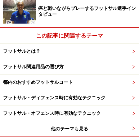
最後に、フットサル女子日本代表のメンバー及び背番
癌と戦いながらプレーするフットサル選手イン
タビュー
号・所属チームをご紹介します。
監督 在原 正明
この記事に関連するテーマ
コーチ 福角 有紘
フットサルとは？
GK
フットサル関連用品の選び方
12 本多 さかえ（バルドラール浦安ラス・ボニータス）
13 山本 彩加（フットサルクラブヴェイル寝屋川レディ
都内のおすすめフットサルコート
ース）
14 杉山 藍子（バルドラール浦安ラス・ボニータス）
フットサル・ディフェンス時に有効なテクニック
FP
フットサル・オフェンス時に有効なテクニック
2 伊藤 華恵（VEEX TOKYO Ladies）
3 青山 実苗（VEEX TOKYO Ladies）
他のテーマも見る
4 竹澤 奈津美（バルドラール浦安ラス・ボニータス）