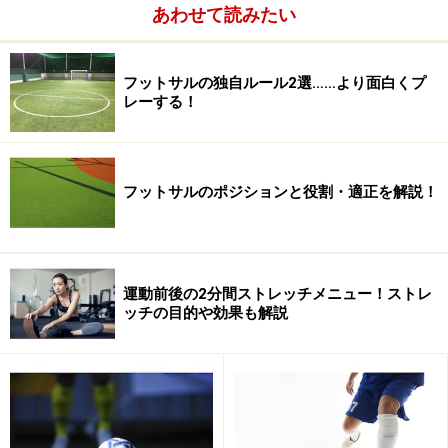
あわせて読みたい
フットサルの独自ルール2選……より面白くプ
レーする！
以上9ヵ国です。各グループの上位2チームが準決勝に進
出します。
フットサルのポジションと役割・適正を解説！
過去3大会全て優勝しているブラジルとは別グループに
なりましたが、開催国であり、第2回大会準優勝国でも
ある強豪スペインや、第1回大会及び第3回大会で準優勝
運動前後の2分間ストレッチメニュー！ストレ
したポルトガルと同グループです。
ッチの目的や効果も解説
ちなみに、日本は前回大会10チーム中6位でした。