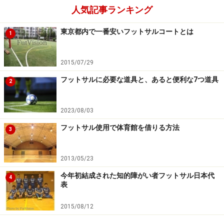
人気記事ランキング
5 小出 夏美（VEEX TOKYO Ladies）
6 井野 美聡（arco-iris KOBE）
東京都内で一番安いフットサルコートとは
1
7 吉林 千景（VEEX TOKYO Ladies）
8 坂田 睦（SWHレディースフットサルクラブ）
2015/07/29
9 関灘 美那子（arco-iris KOBE）
10 中島 詩織（FSF Rioja※スペイン）
フットサルに必要な道具と、あると便利な7つ道具
2
11 北川 夏奈（丸岡RUCK Ladies）
15 石鍋 千夏（FOREST ANNEX）
2023/08/03
フットサル使用で体育館を借りる方法
3
以上、14名です。
2013/05/23
テレビ中継などは予定されていませんが、ぜひフットサ
今年初結成された知的障がい者フットサル日本代
ル女子日本代表にも注目して頂ければと。
4
表
2015/08/12