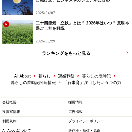
と結び文、ビジネスやカジュアルに対応
2025/04/07
二十四節気「立秋」とは？ 2026年はいつ？ 意味や
5
過ごし方を解説
2026/03/29
ランキングをもっと見る
>
>
>
>
All About
暮らし
冠婚葬祭
暮らしの歳時記
>
暮らしの歳時記関連情報
「行事育」注目したい五つの力
会社概要
採用情報
投資家情報
広告掲載
利用規約
プライバシーポリシー
All Aboutについて
著作権・商標・免責