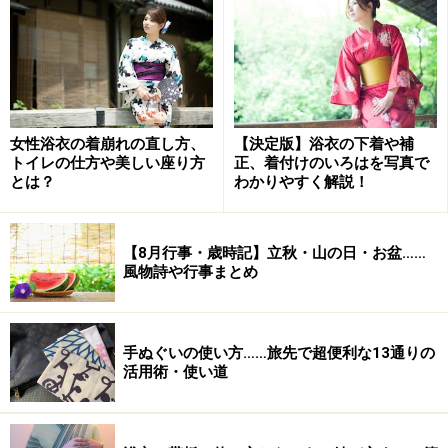
子どもの根っこは家庭で育まれるので、
あなたは今、我
が子の根っこを育てている最中
です。さらに、
親子関係
の根っこ
や親自身の根っこも育めるので、「行事育」を
活かさない手はありませんね。
※記事内容は執筆時点のものです。最新の内容をご確認くださ
女性浴衣の着崩れの直し方、
【決定版】浴衣の下着や補
い。
トイレの仕方や美しい座り方
正、着付けのいろはを写真で
とは？
わかりやすく解説！
次のページへ
1
/
5
【8月行事・歳時記】立秋・山の日・お盆……
風物詩や行事まとめ
手ぬぐいの使い方……旅先で超便利な13通りの
活用術・使い道