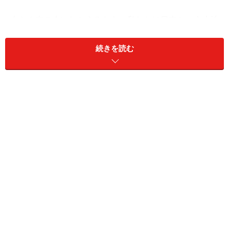
人を１本の木にたとえるなら、私たちは日本という大地
に根付き、家族の手で育てられ、めぐる季節とともに成
長していきます。時とともに年輪はできていきますが、
続きを読む
根っこが弱いと幹も枝葉も貧弱になり、花も寂しくなり
がちです。人生にはいろいろなことがありますが、丈夫
な根っこの持ち主は、多少のことではへこたれないし、
太い幹に枝葉を茂らせ、自分らしい花を咲かせて、実り
ある人生を歩んでいけるでしょう。さらに、結んだ実か
ら新しい芽が育って次世代につながり、その人のＤＮＡ
も受け継がれていきます。
根っこの形成には様々ものが影響していきますが、
「行
良育」には文化、食べもの、知識、知恵、愛情などが豊
富に含まれています。これが素晴らしい養分になり、根
っこを育んでくれるのです。