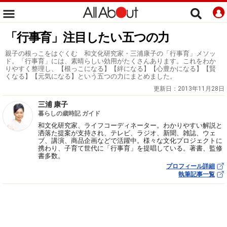
「行事育」注目したい五つの力
親子の根っこをはぐくむ 和文化研究家・三浦康子の「行事育」メソッ
ド。「行事育」には、素晴らしい効用がたくさんあります。これをわか
りやすく整理し、【根っこになる】【絆になる】【心豊かになる】【賢
くなる】【元気になる】という五つの力にまとめました。
更新日：
2013年11月28日
三浦 康子
暮らしの歳時記 ガイド
和文化研究家、ライフコーディネーター。わかりやすい解説と
洒落た提案が支持され、テレビ、ラジオ、新聞、雑誌、ウェ
ブ、講演、商品企画などで活躍中。様々な文化プロジェクトに
携わり、子育て世代に「行事育」を提唱している。著書、監修
書多数。
プロフィール詳細
執筆記事一覧