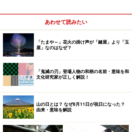
また、親として注目したいのが、子育てをする上で「
日
本人としてのアイデンティティ
をしっかり作ること」が
あわせて読みたい
重要視されている点です。アイデンティティとは、自分
は何者であるのかということで、まさに自分の根っこで
「たまや～」花火の掛け声が「鍵屋」より「玉
すね。よく、外国の方に接し、自分が日本のことを知ら
屋」なのはなぜ？
なくて恥ずかしい思いをしたという話を耳にしません
か。外国に目を向けるにしても、まずはしっかりとした
日本人であることが基本となるわけです。
「鬼滅の刃」登場人物の和柄の名前・意味を和
文化研究家が正しく解説！
日本人としてのアイデンティティは、日本の文化、生ま
れ育った地域の文化、家庭の文化で形成されていきます
から、こうした文化の結晶である「行事育」が大いに役
山の日とは？ なぜ8月11日が祝日になった？
由来・意味を解説
立ちます。日本人としての根っこがしっかりしていれ
ば、国際社会でも自分らしく生きていけるでしょう。