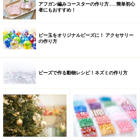
アフガン編みコースターの作り方……簡単初心
者にもおすすめ！
これだけでもマフラーとして使えますが、チョット物足
ビー玉をオリジナルビーズに！ アクセサリー
の作り方
りない人は編んだものを、
手を使って鎖編みにすると、ボリュームのあるマフラー
に変身します！
ビーズで作る動物レシピ！ネズミの作り方
1枚目の写真が、普通に指編みしたもの、
2枚目が指編みを使って鎖編みをしたものです。
※記事内容は執筆時点のものです。最新の内容をご確認くださ
い。
【編集部おすすめの購入サイト】