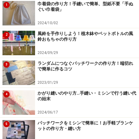
巾着袋の作り方！手縫いで簡単、型紙不要「手ぬ
1
ぐい巾着袋」
2024/10/02
風鈴を手作りしよう！植木鉢やペットボトルの風
2
鈴おもちゃの作り方
2024/09/29
ランダムにつなぐパッチワークの作り方！端切れ
3
で簡単に作るコツ
2023/01/29
かがり縫いのやり方…手縫い・ミシンで行う縫い代
4
の始末
2024/06/17
パッチワークをミシンで簡単に！お手軽ブランケ
5
ットの作り方・縫い方