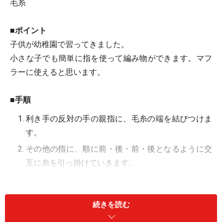
毛糸
■ポイント
子供が幼稚園で習ってきました。
小さな子でも簡単に指を使って編み物ができます。マフ
ラーに使えると思います。
■手順
利き手の反対の手の親指に、毛糸の端を結びつけま
す。
その他の指に、順に前・後・前・後となるように交
互に糸を引っ掛けていきます。
小指まで来たら、親指に向かって同じようにしま
す。親指まで、糸を引っ掛けます。
続きを読む
糸を手のひら側にして、親指から小指の方へ置きま
す。