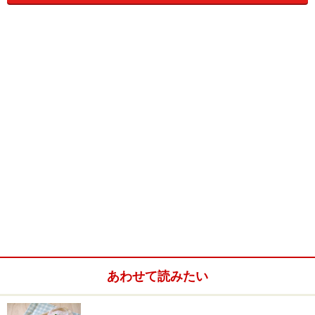
親指にかかっている糸を引っ張って、新しい糸の下
をくぐらせて、指に引っ掛けます。
その作業を親指から小指までやっていき、小指まで
行ったら、
糸を手の甲の側にぐるっと回して、また同じ作業を
親指から小指まで繰り返します。
これをどんどん繰り返していくと、長い編み物ができま
す。
ポイントは、ゆるめに編むことです。
子供が編み方を忘れてしまった時、参考にしたサイトで
あわせて読みたい
す。
HP：
www.hamanaka.co.jp/Past/1point/yubi-kiso.htm