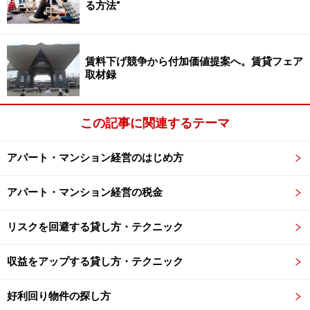
管理会社の基準によって、連帯保証人として認められるかそ
る方法”
うではないかが決められています
「これだけしっかりしている保証人なら問題ない」と判
断できるような、おおまかな目安はありますが、その基
賃料下げ競争から付加価値提案へ。賃貸フェア
取材録
準が明確に決まっている訳ではありません。
例えば、「親族・身内であれば年金収入だけでもOK」と
この記事に関連するテーマ
いう管理会社もあれば、「親族でちゃんとした収入があ
アパート・マンション経営のはじめ方
り、なおかつ保証会社必須！」というようなきつめで考
えている会社もあります。
アパート・マンション経営の税金
オーナーサイドの要望で、こうした連帯保証人の基準が
リスクを回避する貸し方・テクニック
決まることもありますが、通常そこまで要求しているオ
ーナーはごくわずかです。ですからそうしたオーナーか
収益をアップする貸し方・テクニック
らの要望がない限り、管理を依頼された不動産会社独自
の基準に基づいて、連帯保証人として認めるか否かを決
好利回り物件の探し方