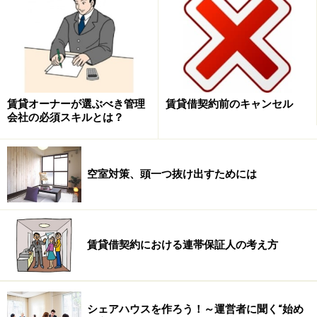
接請求してくれ」と要求することは出来ません。それだ
け重要な責任が生じるため、オーナーにとってはどんな
人が入居するのかと同じくらい、連帯保証人の素性は入
居を認めるかどうか判断するうえで、とても大きなポイ
ントです。
賃貸オーナーが選ぶべき管理
賃貸借契約前のキャンセル
会社の必須スキルとは？
管理会社の基準です
空室対策、頭一つ抜け出すためには
しかし、連帯保証人についての考え方は、管理会社によ
って全く違います。どういうことかというと、「連帯保
証人として認めるか、はたまた認めないかの基準が会社
ごとに違う」ということです。
賃貸借契約における連帯保証人の考え方
シェアハウスを作ろう！～運営者に聞く“始め