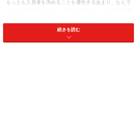
もっとも入居者を決めることを優先するあまり、なんで
もかんでもOKしてしまってはいけません。どこまでが可
能でどこからがNGか？ そうした微妙なさじ加減は、不
動産管理会社の長年の実績と経験によるものなので、難
続きを読む
しい部分ではあります。
オーナーとしては、管理を依頼している会社が、どのよ
うな基準で連帯保証人を取っているのか、あらかじめ確
認しておくことが、管理会社との審査上のズレを是正す
ることにつながり、ひいては入居率が上がることにもな
るのではないでしょうか？
連帯保証人というもの
「契約者＝連帯保証人」です。契約者が家賃の滞納をし
たり、必要になった修繕費用の負担をしなかった場合、
連帯保証人が契約者に代わって請求を受けることになり