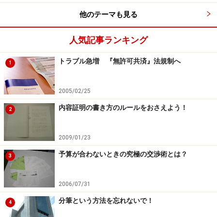
めているところが多いようです。
他のテーマも見る
最近は連帯保証人の人選含め、全体的にかなり厳しい条
人気記事ランキング
件を要求する管理会社が多いように見受けられます。特
に財閥系や電鉄系、銀行系の管理会社にその傾向が強い
トラブル急増 『無許可共済』法規制へ
1
です。
次ページ
では例を挙げて解説していきます。
2005/02/25
※記事内容は執筆時点のものです。最新の内容をご確認くださ
内容証明の書き方のルールをおさえよう！
2
い。
2009/01/23
次のページへ
1
/
2
予算が合わないときの究極の交渉術とは？
3
2006/07/31
分筆という方法を忘れないで！
4