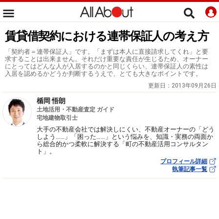
賃貸借契約における連帯保証人の考え方
「契約者＝連帯保証人」です。「まずは本人に直接請求してくれ」と要
求することは出来ません。それだけ重要な責任が生じるため、オーナー
にとってはどんな人が入居するのかと同じくらい、連帯保証人の素性は
入居を認めるかどうか判断するうえで、とても大きなポイントです。
更新日：
2013年09月26日
楯岡 悟朗
土地活用・不動産査定 ガイド
宅地建物取引士
大手の不動産会社では解決しにくい、不動産オーナーの「どう
しよう……」「困った……」という悩みを、知識・実務の両面か
ら総合的かつ柔軟に解決する「町の不動産活用コンサルタン
ト」。
プロフィール詳細
執筆記事一覧