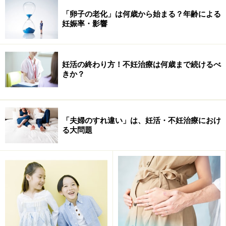
メーカー：株式会社ニシトモ
「卵子の老化」は何歳から始まる？年齢による
価格：4,725円
妊娠率・影響
HP：
www.nishitomo.com/products/bt14w.aspx
※データは記事公開時点のものです。
妊活の終わり方！不妊治療は何歳まで続けるべ
きか？
※記事内容は執筆時点のものです。最新の内容をご確認くださ
い。
※妊娠中の症状には個人差があります。記事内容は執筆者個人の
見解によるものであり、全ての方への有効性を保証するものでは
ありません。体の不調を感じた場合は、適切な医療機関での受診
「夫婦のすれ違い」は、妊活・不妊治療におけ
をおすすめいたします。当サイトで提供する情報に基づいて被っ
る大問題
たいかなる損害についても、当社、各ガイド、その他当社と契約
した情報提供者は一切の責任を負いかねます。
【編集部おすすめの購入サイト】
Amazonでマタニティグッズをチェック！