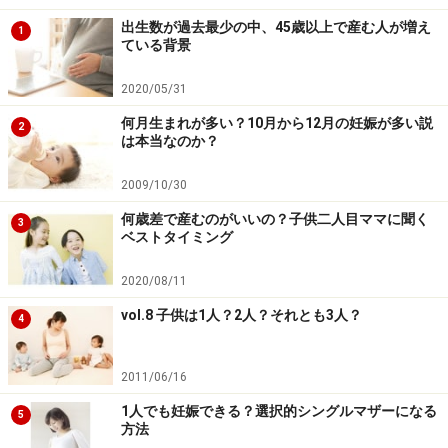
出生数が過去最少の中、45歳以上で産む人が増え
1
ている背景
2020/05/31
何月生まれが多い？10月から12月の妊娠が多い説
2
は本当なのか？
2009/10/30
何歳差で産むのがいいの？子供二人目ママに聞く
3
ベストタイミング
2020/08/11
vol.8 子供は1人？2人？それとも3人？
4
2011/06/16
1人でも妊娠できる？選択的シングルマザーになる
5
方法