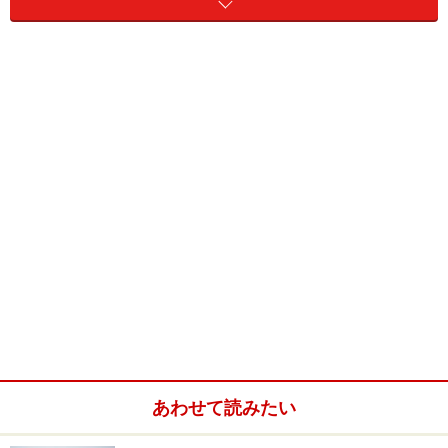
210日分の基礎体温を自動記録し、自動的にグラフ
作成をしてくれます。
メモ機能が充実（生理日・生理痛・薬服用・性行な
ど）
基礎体温データーや体調メモを基に妊娠の可能性や
妊娠しやすい時期がマークで表示されます。
目覚まし機能付
婦人科を受診する際、先生によっては体温計を差し出し
ても診ていただけないことがあるようなので基礎体温表
に書き写した方がいいです。
あわせて読みたい
■婦人体温計プチソフィア