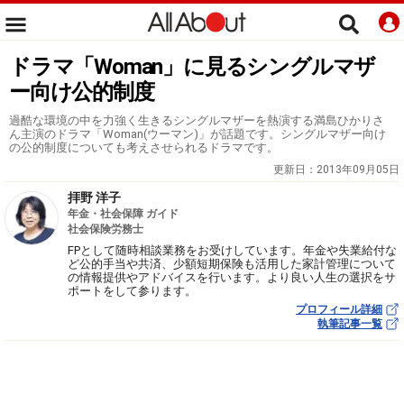
ドラマ「Woman」に見るシングルマザ
ー向け公的制度
過酷な環境の中を力強く生きるシングルマザーを熱演する満島ひかりさ
ん主演のドラマ「Woman(ウーマン)」が話題です。シングルマザー向け
の公的制度についても考えさせられるドラマです。
更新日：
2013年09月05日
拝野 洋子
年金・社会保障 ガイド
社会保険労務士
FPとして随時相談業務をお受けしています。年金や失業給付な
ど公的手当や共済、少額短期保険も活用した家計管理について
の情報提供やアドバイスを行います。より良い人生の選択をサ
ポートをして参ります。
プロフィール詳細
執筆記事一覧