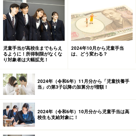
れます。
■
児童手当、児童育成手当も上乗せ
小春さんの場合、子ども2人だと、国の手当として児童
手当が月額2万円（1人だと月1万円）です。渋谷区在住
とのこと、東京都は自治体として児童育成手当を支給し
児童手当が高校生までもらえ
2024年10月から児童手当
ているので、子ども2人で月額2万7000円（子ども1人に
るように！所得制限がなくな
は、どう変わる？
り対象者は大幅拡充！
つき月額1万3500円）です。
■
もし、小春さんが再婚したら？
2024年（令和6年）11月分から「児童扶養手
当」の第3子以降の加算分が増額！
4話で父親違いの妹が、姉の小春さんに「再婚すればい
いのに」と言っていましたが……。再婚すると、小春さん
がたとえ遺族年金をもらっていても失権します。ひとり
2024年（令和6年）10月分から児童手当は高
親ではなくなるので、児童扶養手当も児童育成手当も受
校生も支給対象に！
給の権利がなくなるでしょう。