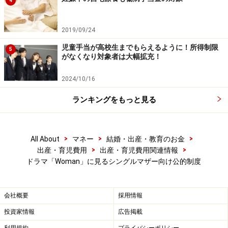
4
2019/09/24
児童手当が高校生までもらえるように！所得制限
5
がなくなり対象者は大幅拡充！
2024/10/16
ランキングをもっと見る
>
>
>
All About
マネー
結婚・出産・教育のお金
>
>
出産・育児費用
出産・育児費用関連情報
ドラマ「Woman」に見るシングルマザー向け公的制度
会社概要
採用情報
投資家情報
広告掲載