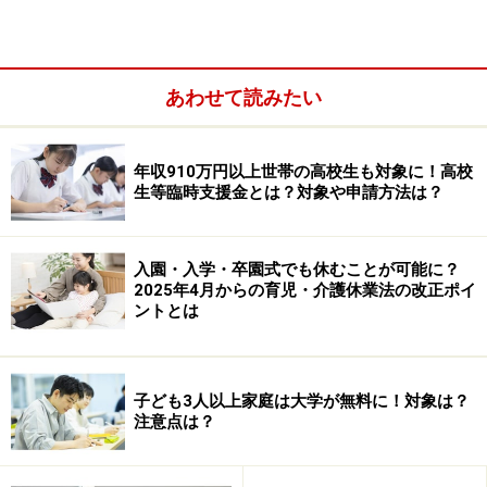
遺族基礎年金と、年額約32万円の遺族厚生年金、合計約
152万円（年額）です。遺族年金は小春さんが働いても
減額されません。
あわせて読みたい
もし夫が就職前に国民年金保険料を滞納していたら、遺
族年金の合計約152万円（年額）が支給されないことも
年収910万円以上世帯の高校生も対象に！高校
生等臨時支援金とは？対象や申請方法は？
あるので、小春さんが遺族年金より児童扶養手当をもら
っている可能性もあります（参考記事：
シングルマザ
ー・シングルファザーのための公的制度
）。
入園・入学・卒園式でも休むことが可能に？
2025年4月からの育児・介護休業法の改正ポイ
ントとは
■
小春さんは児童扶養手当をもらっている？
遺族年金と児童扶養手当は、原則どちらかの支給となり
ます。小春さんは遺族年金でなく児童扶養手当の受給者
子ども3人以上家庭は大学が無料に！対象は？
である可能性もあります。児童扶養手当は子ども2人で
注意点は？
全額支給だと月額約4万6000円。小春さんの就労収入が
年収約171万円を超えると、10円きざみで月額が調整さ