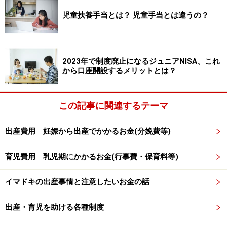
次のページ
では、子どもたちの給付や、治療を経済的に
児童扶養手当とは？ 児童手当とは違うの？
助ける制度も確認しましょう。
※記事内容は執筆時点のものです。最新の内容をご確認くださ
い。
本記事の内容は一般的な情報提供を目的としており、特定の金融
2023年で制度廃止になるジュニアNISA、これ
商品や投資行動を推奨するものではありません。
から口座開設するメリットとは？
投資や資産運用に関する最終的なご判断はご自身の責任において
行ってください。
掲載情報の正確性・完全性については十分に配慮しております
この記事に関連するテーマ
が、その内容を保証するものではなく、これに基づく損失・損害
などについて当社は一切の責任を負いません。
最新の情報や詳細については、必ず各金融機関やサービス提供者
出産費用 妊娠から出産でかかるお金(分娩費等)
の公式情報をご確認ください。
育児費用 乳児期にかかるお金(行事費・保育料等)
次のページへ
1
/
2
イマドキの出産事情と注意したいお金の話
出産・育児を助ける各種制度