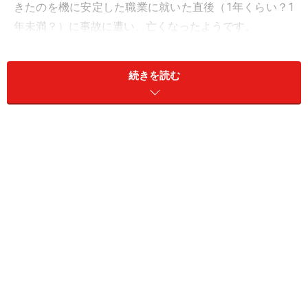
きたのを機に安定した職業に就いた直後（1年くらい？1
年未満？）に事故に遭い、亡くなったようです。
お給料が年収約300万円で、死亡当時に厚生年金へ入っ
続きを読む
ていた、と仮定しましょう。遺族厚生年金なら、加入直
後の事故でも一定期間働いたと見なして計算されますの
で、年額約32万円（300万円÷12カ月×5.769÷1000×300
カ月×3/4×1.031×0.978）の遺族厚生年金が見込まれま
す。
夫の死亡前日の前々月までの保険料が1年間滞納してな
ければ、遺族厚生年金に加えて遺族基礎年金も子どもの
いる妻に支給され、末子が原則18歳になった最初の3月
31日（高校卒業）まで遺族年金が見込まれます。
18歳未満の子ども2人の場合、年額約120万円（定額）の