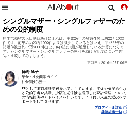
シングルマザー・シングルファザーのた
めの公的制度
厚生労働省の人口動態統計によれば、平成26年の離婚件数は約22万2000
件です。前年の約23万1000件よりは減少しているとはいえ、平成26年の
結婚件数は約64万3000件ほど。約3組に1組が離婚している計算になりま
す。シングルマザー・シングルファザーの家計を助ける制度について確
認・比較してみましょう。
更新日：
2016年07月06日
拝野 洋子
年金・社会保障 ガイド
社会保険労務士
FPとして随時相談業務をお受けしています。年金や失業給付な
ど公的手当や共済、少額短期保険も活用した家計管理について
の情報提供やアドバイスを行います。より良い人生の選択をサ
ポートをして参ります。
プロフィール詳細
執筆記事一覧