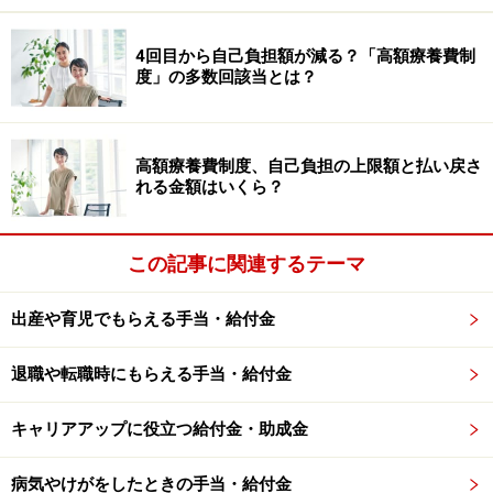
ょう。
4回目から自己負担額が減る？「高額療養費制
※記事内容は執筆時点のものです。最新の内容をご確認くださ
度」の多数回該当とは？
い。
本記事の内容は一般的な情報提供を目的としており、特定の金融
商品や投資行動を推奨するものではありません。
投資や資産運用に関する最終的なご判断はご自身の責任において
行ってください。
高額療養費制度、自己負担の上限額と払い戻さ
掲載情報の正確性・完全性については十分に配慮しております
れる金額はいくら？
が、その内容を保証するものではなく、これに基づく損失・損害
などについて当社は一切の責任を負いません。
最新の情報や詳細については、必ず各金融機関やサービス提供者
の公式情報をご確認ください。
この記事に関連するテーマ
出産や育児でもらえる手当・給付金
次のページへ
1
/
4
退職や転職時にもらえる手当・給付金
キャリアアップに役立つ給付金・助成金
病気やけがをしたときの手当・給付金