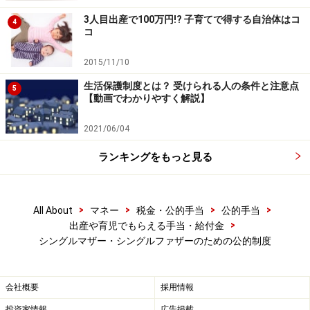
3人目出産で100万円!? 子育てで得する自治体はコ
4
コ
2015/11/10
生活保護制度とは？ 受けられる人の条件と注意点
5
【動画でわかりやすく解説】
2021/06/04
ランキングをもっと見る
>
>
>
>
All About
マネー
税金・公的手当
公的手当
>
出産や育児でもらえる手当・給付金
シングルマザー・シングルファザーのための公的制度
会社概要
採用情報
投資家情報
広告掲載