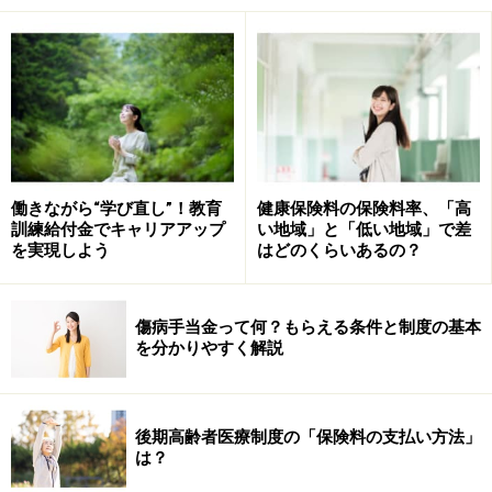
基本的には厚生年金被保険者のお給料や勤続年数によっ
て上乗せされる年金額が違ってきます。遺族基礎年金の
支給が終わった時に妻が40歳以上だと遺族厚生年金の中
高齢寡婦加算58万5100円が65歳まで支給されます。
会社勤め期間中に病院へ行った病気等が原因で死亡した
場合は退職日から5年以内であれば、退職後も遺族厚生
働きながら“学び直し”！教育
健康保険料の保険料率、「高
年金が支給されることがあります。
訓練給付金でキャリアアップ
い地域」と「低い地域」で差
を実現しよう
はどのくらいあるの？
平成26年4月からの法改正で、シングルマザーと同じく
シングルファザーにも遺族基礎年金は支給されるように
傷病手当金って何？もらえる条件と制度の基本
なり、改善されたと言えますが、遺族厚生年金の夫への
を分かりやすく解説
年齢要件は変わらない予定です。シングルマザーに比
べ、シングルファザーの遺族年金は不利とも言えます。
後期高齢者医療制度の「保険料の支払い方法」
は？
次は遺族年金を受けられる条件について確認してみまし