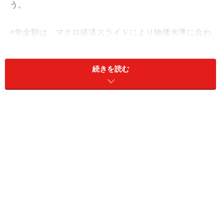
う。
※年金額は、マクロ経済スライドにより物価水準に合わ
せ毎年度見直しされています。（参考：
日本年金機構ウ
ェブサイト
）。
続きを読む
■遺族基礎年金
遺族基礎年金は、18歳に達して最初の3月31日（ただし
一定の障害の場合は20歳）までの子どもを持つ配偶者に
対して、子どもの人数に応じて支給されます。
平成26年4月からは母子家庭の母だけでなく、父子家庭
の父にも支給されるようになりました。
支給額（平成28年4月）
子ども1人 100万4600円
子ども2人 122万9100円