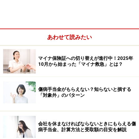
子ども3人 130万3900円
3人目以降は子ども1人につき年7万4800円増額。
■遺族厚生年金
あわせて読みたい
会社員または老齢年金の受給資格を満たして死亡した被
保険者のの年収850万未満の配偶者に対して、遺族基礎
年金の上乗せとして支給されます。
マイナ保険証への切り替えが進行中！2025年
10月から始まった「マイナ救急」とは？
妻には所得制限だけで年齢要件がありませんが、夫に
は、年齢要件があります。妻が死亡時55歳以上で年収
傷病手当金がもらえない？知らないと損する
850万未満の夫に60歳から支給されます。
「対象外」のパターン
遺族基礎年金と比べ、遺族厚生年金の支給要件は妻より
夫に対てが厳しいと言えます。若いパパは遺族厚生年金
会社を休まなければならないときにもらえる傷
を受け取れないのです。
病手当金、計算方法と受取額の目安を解説