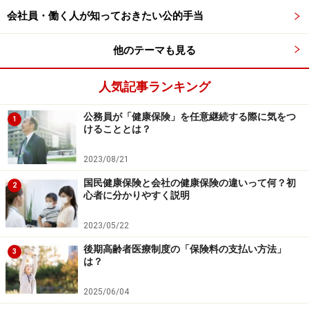
会社を退職した後でも、一定の条件を満たせば傷病手当
会社員・働く人が知っておきたい公的手当
金を引き続き受け取れます。
他のテーマも見る
まず、退職すると健康保険の「被保険者」ではなくなり
ますが、以下の条件を満たしていれば、「資格喪失後の
人気記事ランキング
継続給付」として支給を受けられる可能性があります。
公務員が「健康保険」を任意継続する際に気をつ
1
けることとは？
【継続給付を受けるための主な条件】
・退職日までに健康保険の加入期間が継続して1年以上
2023/08/21
あること
国民健康保険と会社の健康保険の違いって何？初
2
心者に分かりやすく説明
・退職日（資格喪失日）の前日までに、すでに傷病手当
金を受け取っている、または受け取る条件を満たしてい
2023/05/22
ること（業務外の病気やケガで療養中、働けない状態、
後期高齢者医療制度の「保険料の支払い方法」
3
連続して3日以上休んでいるなど）
は？
2025/06/04
これらを満たしていれば、退職後も引き続き傷病手当金