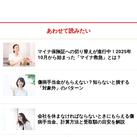
あわせて読みたい
マイナ保険証への切り替えが進行中！2025年
10月から始まった「マイナ救急」とは？
・最初の3日間を含め、4日以上続けて会社を休んでいる
こと
・休んでいる間に会社から給与が出ていないこと
傷病手当金がもらえない？知らないと損する
「対象外」のパターン
支給されるのは、通算で最長1年6カ月までです。
ただし、健康保険に加入している本人（被保険者）のた
会社を休まなければならないときにもらえる傷
病手当金、計算方法と受取額の目安を解説
めの制度なので、扶養されている家族（被扶養者）は対
象外です。