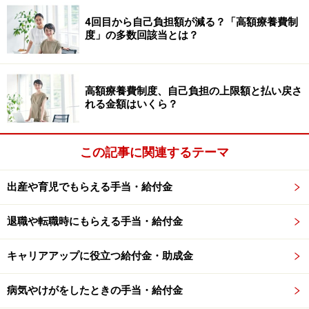
ここで出てくる「標準報酬月額」とは、毎月の給与（基
4回目から自己負担額が減る？「高額療養費制
度」の多数回該当とは？
本給のほか、通勤手当や家族手当、残業代なども含む）
を区分けしたもので、5万8000円から139万円までの50
の等級に分かれています。
高額療養費制度、自己負担の上限額と払い戻さ
れる金額はいくら？
なお、健康保険の加入期間が12カ月に満たない場合は……
この記事に関連するテーマ
①加入期間中の平均標準報酬月額
②加入する健康保険組合全体の平均標準報酬月額
出産や育児でもらえる手当・給付金
この2つのうち、低いほうの金額をもとに計算されま
退職や転職時にもらえる手当・給付金
す。
キャリアアップに役立つ給付金・助成金
会社を退職した後も傷病手当金をもらうこ
とはできるの？
病気やけがをしたときの手当・給付金