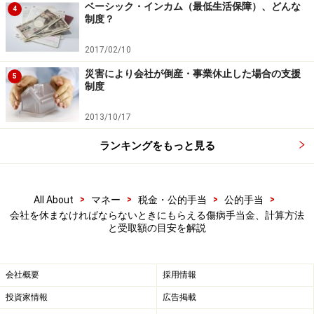
の支給対象となります。
ベーシック・インカム（最低生活保障）、どんな
4
制度？
ただし、退職日に出勤してしまうと条件を満たさなくな
2017/02/10
り、退職後の支給は受けられなくなるので注意が必要で
災害により会社が倒産・事業休止した場合の支援
5
す。退職前後の対応によって受け取れるかどうかが変わ
制度
るため、不安がある方は事前に会社や健康保険組合へ確
2013/10/17
認しておくと安心です。
ランキングをもっと見る
参照：
傷病手当金について | 全国健康保険協会
>
>
>
>
All About
マネー
税金・公的手当
公的手当
傷病手当金 | 全国健康保険協会
会社を休まなければならないときにもらえる傷病手当金、計算方法
と受取額の目安を解説
まとめ
傷病手当金は、病気やケガで仕事を休むことになったと
会社概要
採用情報
き、生活を支えてくれる心強い制度です。「もしものと
投資家情報
広告掲載
き」に困らないように、どんな仕組みで、どのくらいの