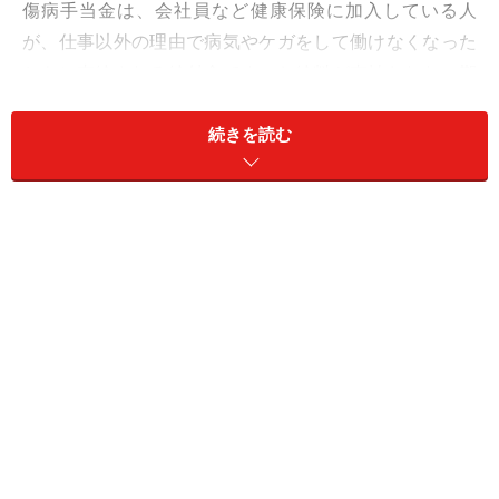
傷病手当金は、会社員など健康保険に加入している人
が、仕事以外の理由で病気やケガをして働けなくなった
ときに支給される給付金です。お給料が支払われない期
間でも、ある程度の収入を補ってくれる公的な制度で
す。
続きを読む
この制度を利用するには、次の4つの条件を全て満たす
必要があります。
【傷病手当金を受け取るための条件】
・業務外の病気やケガで治療を受けていること
・働けない状態にあること