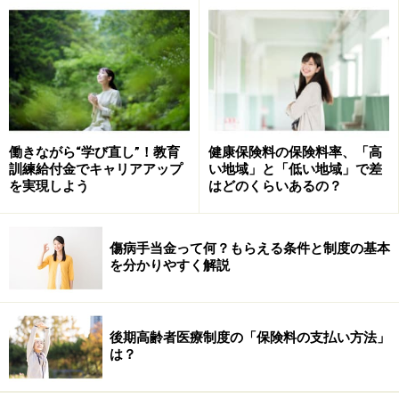
傷病手当金の受け取り目安と計算方法は？
傷病手当金は、休業前の給与をもとに計算され、「1日
あたりの給与の約3分の2」が支給されるのが目安です。
実際には、以下の計算式で求められます。
働きながら“学び直し”！教育
健康保険料の保険料率、「高
訓練給付金でキャリアアップ
い地域」と「低い地域」で差
【1日当たりの傷病手当金】
を実現しよう
はどのくらいあるの？
・直近12カ月の平均標準報酬月額÷30日×2/3
例えば、平均標準報酬月額が20万円だった場合、
傷病手当金って何？もらえる条件と制度の基本
を分かりやすく解説
「20万円÷30日×2/3＝約4444円」
これが1日に受け取れる金額です。この金額に、実際に
後期高齢者医療制度の「保険料の支払い方法」
仕事を休んだ日数をかけることで、支給される総額が決
は？
まります。