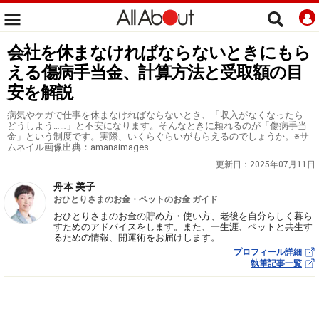
会社を休まなければならないときにもら
える傷病手当金、計算方法と受取額の目
安を解説
病気やケガで仕事を休まなければならないとき、「収入がなくなったら
どうしよう……」と不安になります。そんなときに頼れるのが「傷病手当
金」という制度です。実際、いくらぐらいがもらえるのでしょうか。※サ
ムネイル画像出典：amanaimages
更新日：
2025年07月11日
舟本 美子
おひとりさまのお金・ペットのお金 ガイド
おひとりさまのお金の貯め方・使い方、老後を自分らしく暮ら
すためのアドバイスをします。また、一生涯、ペットと共生す
るための情報、開運術をお届けします。
プロフィール詳細
執筆記事一覧