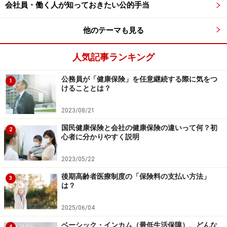
会社員・働く人が知っておきたい公的手当
講費用の50％（年間上限40万円）が6カ月ごとに支給さ
れます。
他のテーマも見る
さらに、資格を取り、修了後1年以内に再就職すれば、
人気記事ランキング
既に支給を受けた50％の給付額との差額分が最大70％
公務員が「健康保険」を任意継続する際に気をつ
（上限56万円）まで支給されます。
1
けることとは？
ここまでの要件を満たし、さらに再就職後に賃金が5％
2023/08/21
以上、上がれば既に支給を受けた70％分の給付額との差
国民健康保険と会社の健康保険の違いって何？初
2
心者に分かりやすく説明
額が最大80％（上限64万円）まで追加でもらえます。た
だし、追加支給については、2024年10月以降に始まる講
2023/05/22
座からが対象です。
後期高齢者医療制度の「保険料の支払い方法」
3
は？
また、失業状態の人が、初めて専門実践教育訓練（通信
2025/06/04
制や夜間制以外）を受ける場合、受講を始める時点で45
歳未満などの条件を満たしていれば、「教育訓練支援給
ベーシック・インカム（最低生活保障）、どんな
4