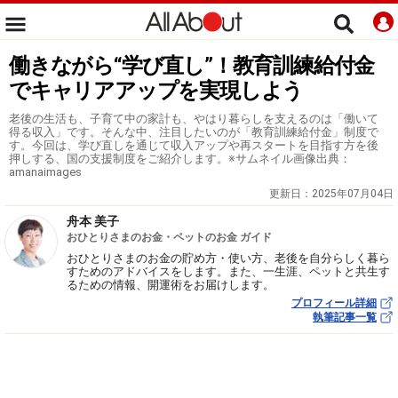
働きながら“学び直し”！教育訓練給付金
でキャリアアップを実現しよう
老後の生活も、子育て中の家計も、やはり暮らしを支えるのは「働いて
得る収入」です。そんな中、注目したいのが「教育訓練給付金」制度で
す。今回は、学び直しを通じて収入アップや再スタートを目指す方を後
押しする、国の支援制度をご紹介します。※サムネイル画像出典：
amanaimages
更新日：
2025年07月04日
舟本 美子
おひとりさまのお金・ペットのお金 ガイド
おひとりさまのお金の貯め方・使い方、老後を自分らしく暮ら
すためのアドバイスをします。また、一生涯、ペットと共生す
るための情報、開運術をお届けします。
プロフィール詳細
執筆記事一覧