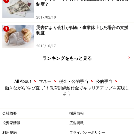
制度？
付金」という別のサポートも受けられます。
2017/02/10
専門実践教育訓練の指定講座は、2025年4月1日時点で
災害により会社が倒産・事業休止した場合の支援
5
「3220講座」
あります。
制度
2013/10/17
なお、特定一般教育訓練や専門実践教育訓練を受ける場
合は、講座の受講開始2週間前までに、訓練前キャリア
ランキングをもっと見る
コンサルティングを受けるなど、ハローワークにおいて
受給資格確認が必要です。
>
>
>
>
All About
マネー
税金・公的手当
公的手当
働きながら“学び直し”！教育訓練給付金でキャリアアップを実現し
受給についての詳しい情報を知りたい方は、住所を管轄
よう
するハローワークの教育訓練給付申請窓口に問い合わせ
ください。
会社概要
採用情報
現在、教育訓練給付の対象として厚生労働大臣の指定を
投資家情報
広告掲載
受けている講座は、教育訓練講座検索システムで検索で
利用規約
プライバシーポリシー