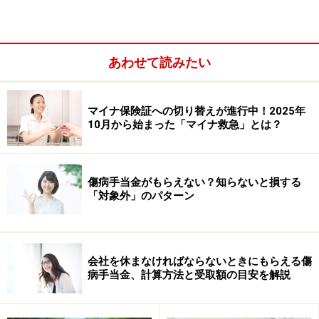
あわせて読みたい
マイナ保険証への切り替えが進行中！2025年
10月から始まった「マイナ救急」とは？
傷病手当金がもらえない？知らないと損する
「対象外」のパターン
対象となるには、雇用保険に加入期間が1年以上あるな
どの条件がありますが、今働いている人だけでなく、離
職中の人でも対象になる場合があります。気になる講座
があれば、まずはこの制度が利用できるかチェックして
会社を休まなければならないときにもらえる傷
病手当金、計算方法と受取額の目安を解説
みましょう。