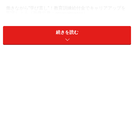
働きながら“学び直し”！教育訓練給付金でキャリアアップを
実現しよう（画像出典：amanaimages）
スキルアップを目指し、教育訓練給付金を
続きを読む
活用しよう
「転職に向けて新しいスキルを身につけたい」「今の仕
事でもっと活躍できる力をつけたい」──そんな前向きな
気持ちを応援するのが、「教育訓練給付金」という制度
です。
これは、厚生労働省が指定する講座を受講し、修了した
人に対して、受講費用の一部が後から支給される仕組
み。「学びたいけれど、費用がネック……」という方で
も、チャレンジしやすくなります。