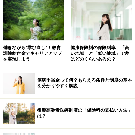
出所：厚生労働省「教育訓練給付制度 給付条件」
知っておきたい！教育訓練給付金の3タイプ
と違い
教育訓練給付金は、そのレベルなどに応じて、一般教育
働きながら“学び直し”！教育
健康保険料の保険料率、「高
訓練、特定一般教育訓練、専門実践教育訓練の3種類が
訓練給付金でキャリアアップ
い地域」と「低い地域」で差
あります。それぞれについては、次のとおりです。
を実現しよう
はどのくらいあるの？
●一般教育訓練
傷病手当金って何？もらえる条件と制度の基本
厚生労働省が認めた対象講座を修了すると、受講費用の
を分かりやすく解説
20％（上限10万円）が戻ってきます。例えば、パソコン
スキルやさまざまな国家資格の取得など、仕事に役立つ
学びが対象となります。
後期高齢者医療制度の「保険料の支払い方法」
は？
一般教育訓練の指定講座は、2025年4月1日時点では
「2664講座」
あります。