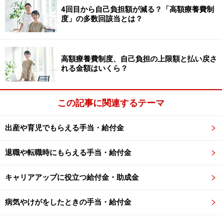
4回目から自己負担額が減る？「高額療養費制
度」の多数回該当とは？
●特定一般教育訓練
再就職やキャリアアップを目指す人向けの制度で、受講
費用の最大40％（上限20万円）が支給されます。
高額療養費制度、自己負担の上限額と払い戻さ
れる金額はいくら？
さらに、資格を取得し、修了後1年以内に再就職した場
合は既に支給を受けた40％の給付額との差額分が最大
この記事に関連するテーマ
50％（上限25万円）まで支給されます。ただし、追加支
給については、2024年10月以降に始まる講座からが対象
出産や育児でもらえる手当・給付金
です。
退職や転職時にもらえる手当・給付金
特定一般教育訓練の指定講座は、2025年4月1日時点で
「1016講座」
あります。
キャリアアップに役立つ給付金・助成金
病気やけがをしたときの手当・給付金
●専門実践教育訓練
長期的なキャリアアップを目指す人のための制度で、受