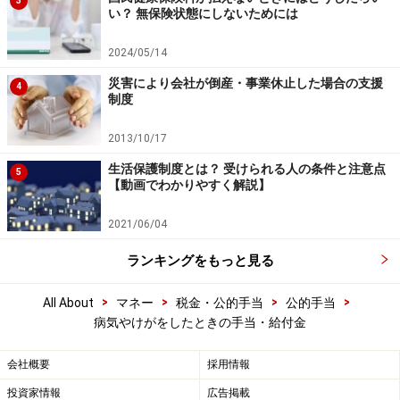
3
い？ 無保険状態にしないためには
2024/05/14
災害により会社が倒産・事業休止した場合の支援
4
制度
2013/10/17
生活保護制度とは？ 受けられる人の条件と注意点
5
【動画でわかりやすく解説】
2021/06/04
ランキングをもっと見る
>
>
>
>
All About
マネー
税金・公的手当
公的手当
病気やけがをしたときの手当・給付金
会社概要
採用情報
投資家情報
広告掲載