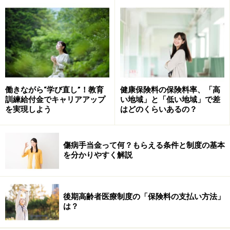
・定期健診（事業主健診）
・健康診査・・・健保組合や市区町村国保が行う人間ド
ック、各種健診など
・がん検診・・・市町村が実施する検診
＊これらのうちどれか1つを受けていればOK
＊市区町村の予算で住民サービスとして実施する健康診
働きながら“学び直し”！教育
健康保険料の保険料率、「高
訓練給付金でキャリアアップ
い地域」と「低い地域」で差
査は対象になりません
を実現しよう
はどのくらいあるの？
＊全額自己負担で任意に受診した健康診査は一定の取り
組みに含まれません
＊これらの取組にかかった費用（例えば予防接種代な
傷病手当金って何？もらえる条件と制度の基本
を分かりやすく解説
ど）そのものは、メディケーション税制で費用には含ま
れません
後期高齢者医療制度の「保険料の支払い方法」
・上記の健診などを受ける人が
セルフメディケーション
は？
税制の対象となるスイッチOTC医薬品商品を購入する。