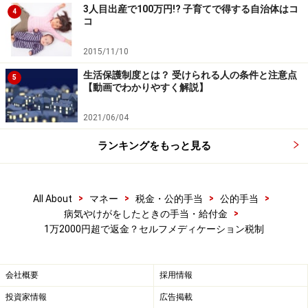
ら1万2000円以上のスイッチOTC薬品の購入で所得税や
3人目出産で100万円!? 子育てで得する自治体はコ
4
コ
住民税の還付を受けられる可能性があります。
2015/11/10
・同じ世帯で、夫が従来の医療費控除と妻がセルフメデ
生活保護制度とは？ 受けられる人の条件と注意点
5
ィケーション税制とそれぞれ別に所得控除を受けること
【動画でわかりやすく解説】
もできます。
2021/06/04
・もちろん自分や生計を一にする家族が一定の取組みを
ランキングをもっと見る
受けたなら、家族のスイッチOTC医薬品購入代金を合計
して、セルフメディケーション税制で所得控除を受ける
ことができます。
>
>
>
>
All About
マネー
税金・公的手当
公的手当
>
病気やけがをしたときの手当・給付金
1万2000円超で返金？セルフメディケーション税制
病気になる前に健診を受け、予防になる薬を使ったとき
に税金を減額する国の取り組みとも言えるメディケーシ
ョン税制。平成27年度に41.5兆円にも膨らんだ国の医療
会社概要
採用情報
費を減らすための苦肉の策なのかも知れません。
投資家情報
広告掲載