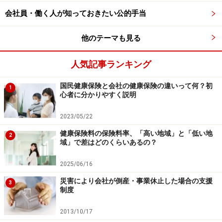
1.申請者の氏名
会社員・働く人が知っておきたい公的手当
2.健診などを受けた年月日
他のテーマも見る
3.保険者または事業者または市区町村名または医療機関
名または医師名の3つが必要です。
人気記事ランキング
・結果通知表に定期健診の勤務先名、特定健診や健康診
国民健康保険と会社の健康保険の違いって何？初
1
査の保険者名の記載がないと事業者または保険者の別途
心者に分かりやすく説明
証明書が必要になることがあります。
2023/05/22
健康保険料の保険料率、「高い地域」と「低い地
2
域」で差はどのくらいあるの？
従来の医療費控除とセルフメディケーショ
ン税制はどちらかを選択！
2025/06/16
災害により会社が倒産・事業休止した場合の支援
・医療費がかかったけど自己負担は10万円（所得200万
3
制度
円未満の人は所得 ×5％）未満の場合、従来の医療費控除
は受けられないのですが、セルフデュケーション税制な
2013/10/17