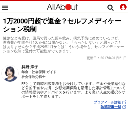
1万2000円超で返金？セルフメディケー
ション税制
健診なども受け、薬局で買った薬を飲み、病気予防に努めているけど、
医療費が年間合計10万円には届かない。「もったいない」と思ったこと
はありませんか？平成29年1月からはこういう場合も、セルフメディケー
ション税制で還付の可能性がでてきます。
更新日：
2017年01月21日
拝野 洋子
年金・社会保障 ガイド
社会保険労務士
FPとして随時相談業務をお受けしています。年金や失業給付な
ど公的手当や共済、少額短期保険も活用した家計管理について
の情報提供やアドバイスを行います。より良い人生の選択をサ
ポートをして参ります。
プロフィール詳細
執筆記事一覧