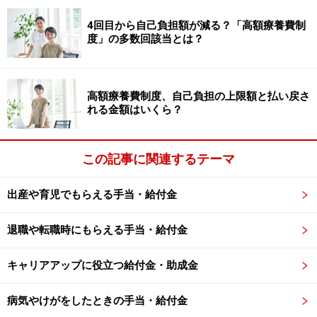
＊スイッチOTC医薬品対象商品には以下のマークがあり
4回目から自己負担額が減る？「高額療養費制
度」の多数回該当とは？
ます。
スイッチOTC医薬品にはマークがある！
高額療養費制度、自己負担の上限額と払い戻さ
れる金額はいくら？
この記事に関連するテーマ
「一定の取り組み」には証明書類が必要
出産や育児でもらえる手当・給付金
セルフメディケーション税制を受けるには「一定の取り
退職や転職時にもらえる手当・給付金
組み」の証明書類として は、領収書（原本）、または結
果通知表（コピー可）を住所地の税務署へ提出する必要
キャリアアップに役立つ給付金・助成金
があります。
病気やけがをしたときの手当・給付金
領収書や結果通知表には、