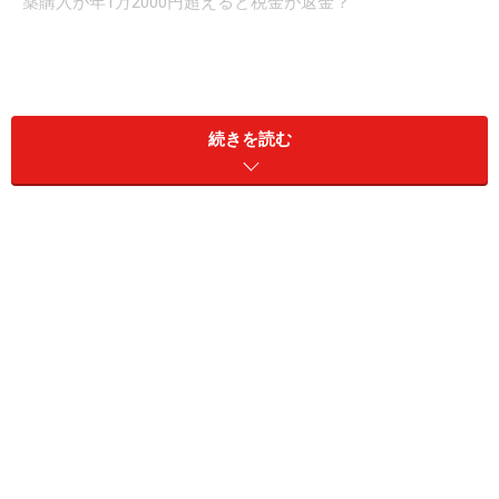
薬購入が年1万2000円超えると税金が返金？
実際に確定申告や還付申告でセルフメディケーション税
制の手続きができ、恩恵を受けられるのは、平成29年1
続きを読む
月から12月までの所得が確定する、平成30年以降になり
ます。
還付額がいくらか簡易的に実際に計算することもできま
す。（参考
日本一般用医薬品連合会HP
）医療費控除と
比べてみてもいいでしょう。
セルフメディケーション税制を使える「一
定の取り組み」とは？
健康増進や予防のための「一定の取り組み」とは以下の
ような取組です。