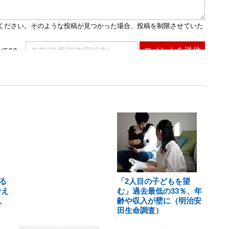
る
「2人目の子どもを望
考え
む」過去最低の33％、年
、
齢や収入が壁に（明治安
田生命調査）