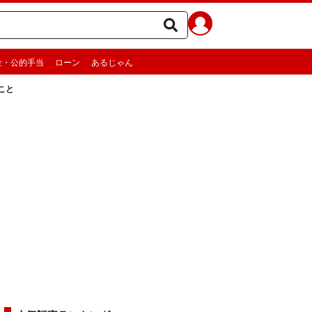
金・公的手当
ローン
あるじゃん
こと