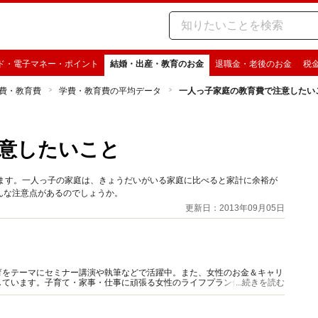
ド・電子マネー・ポイント
結婚・出産・教育のお金
退職金・老後のお金
税
費・教育費
学費・教育費の平均データ
一人っ子家庭の教育費で注意したい
意したいこと
います。一人っ子の家庭は、きょうだいがいる家庭に比べると家計に余裕が
んな注意点があるのでしょうか。
更新日：2013年09月05日
育をテーマにセミナー講演や執筆などで活躍中。また、女性のお金＆キャリ
しています。子育て・家事・仕事に頑張る女性のライフプラン作りをサポー
...続きを読む