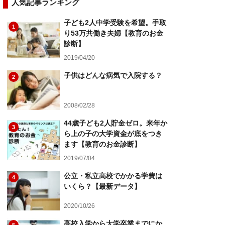
人気記事ランキング
子ども2人中学受験を希望。手取
1
り53万共働き夫婦【教育のお金
診断】
2019/04/20
子供はどんな病気で入院する？
2
2008/02/28
44歳子ども2人貯金ゼロ。来年か
3
ら上の子の大学資金が底をつき
ます【教育のお金診断】
2019/07/04
公立・私立高校でかかる学費は
4
いくら？【最新データ】
2020/10/26
高校入学から大学卒業までにか