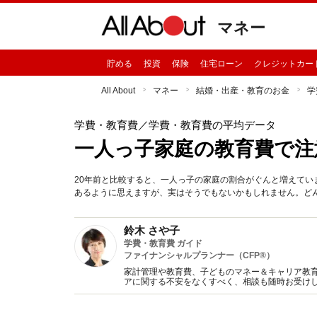
マネー
貯める
投資
保険
住宅ローン
クレジットカー
All About
マネー
結婚・出産・教育のお金
学
学費・教育費
／学費・教育費の平均データ
一人っ子家庭の教育費で注
20年前と比較すると、一人っ子の家庭の割合がぐんと増えて
あるように思えますが、実はそうでもないかもしれません。ど
鈴木 さや子
学費・教育費 ガイド
ファイナンシャルプランナー（CFP®）
家計管理や教育費、子どものマネー＆キャリア教
アに関する不安をなくすべく、相談も随時お受け
トします。iDeCoのサポートもしています。