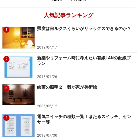
次のページへ
1
/
2
人気記事ランキング
照度は何ルクスくらいがリラックスできるのか？
1
2019/04/17
新築やリフォーム時に考えたい有線LANの配線プ
2
ラン
2018/01/26
絵画の照明２ 我が家が美術館
3
2005/05/12
電気スイッチの種類一覧！ほたるスイッチ、セン
4
サー等
2018/07/30