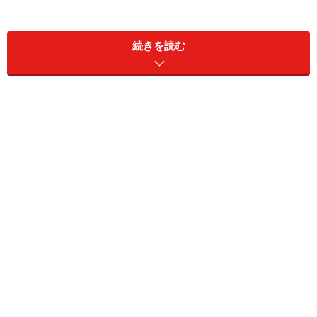
続きを読む
写真1. LEDの光色は大きく分けて、電球色と白色、昼白色の
３種類
LED電球は普通電球と違って､光色がおもに３種類ありま
す(写真1)。これは電球形蛍光ランプ同様、電球色と白
色、昼白色です。