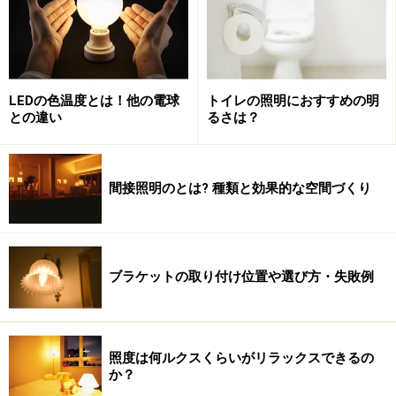
の高温多湿の気候が影響しているとのことです。電球色
に比べ白い光は涼しい感じがするので自然と受け入れら
れるようになったのでしょう。
LEDの色温度とは！他の電球
トイレの照明におすすめの明
との違い
るさは？
写真2. マンションの窓明かり
また間接的ではありますが、日本はエネルギー資源の自
間接照明のとは? 種類と効果的な空間づくり
給率が低いことも関係していると思います。そのため白
熱電球に比べエネルギー消費効率の高い蛍光ランプの普
及が、他の先進国に比べ進みました。なかでも電球色よ
ブラケットの取り付け位置や選び方・失敗例
りも見た目で明るく感じる白色系の光色が好まれてき
た、と推測されます。
しかし、日本経済が高度成長期を終え始めた頃から、
照度は何ルクスくらいがリラックスできるの
か？
徐々に住宅照明の光色に変化が現れてきています。それ