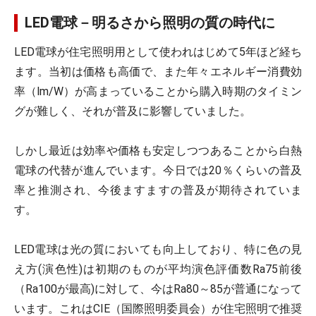
LED電球－明るさから照明の質の時代に
LED電球が住宅照明用として使われはじめて5年ほど経ち
ます。当初は価格も高価で、また年々エネルギー消費効
率（lm/W）が高まっていることから購入時期のタイミン
グが難しく、それが普及に影響していました。
しかし最近は効率や価格も安定しつつあることから白熱
電球の代替が進んでいます。今日では20％くらいの普及
率と推測され、今後ますますの普及が期待されていま
す。
LED電球は光の質においても向上しており、特に色の見
え方(演色性)は初期のものが平均演色評価数Ra75前後
（Ra100が最高)に対して、今はRa80～85が普通になって
います。これはCIE（国際照明委員会）が住宅照明で推奨