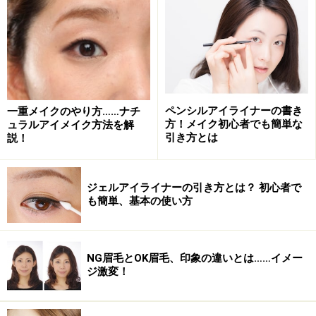
アイホール全体に、明るいベージュのアイシャドウを塗
ります。まぶたが少し腫れぼったい方は、パール感が控
えめなアイシャドウがおススメです。
パール感が強いと、さらに腫れぼったく見えてしまうの
ペンシルアイライナーの書き
一重メイクのやり方……ナチ
で注意。
方！メイク初心者でも簡単な
ュラルアイメイク方法を解
引き方とは
説！
ジェルアイライナーの引き方とは？ 初心者で
も簡単、基本の使い方
2. 薄いブラウンのアイシャドウを塗る
NG眉毛とOK眉毛、印象の違いとは……イメー
ジ激変！
薄いブラウンがおススメ。
目を閉じた時にできる、二重のライン状に薄いブラウン