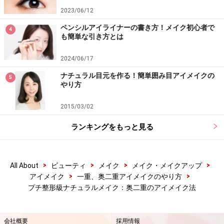
2023/06/12
ペンシルアイライナーの書き方！メイク初心者で
4
さらに目がぱっちり！
も簡単な引き方とは
下まぶたにも忘れずにマスカラを塗りましょう。
2024/06/17
コームを縦に持つと塗りやすいです。
ナチュラル目元を作る！簡単囲み目アイメイクの
5
やり方
下まぶた目尻から3分の1の範囲に薄いブラウンのアイシ
2015/03/02
ャドウを塗るとさらに目が丸く見えます。お好みで足し
ランキングをもっと見る
てみてください。
>
>
>
>
All About
ビューティ
メイク
メイク・メイクアップ
>
>
アイメイク
一重、奥二重アイメイクのやり方
プチ整形級ナチュラルメイク：奥二重のアイメイク法
8. ハイライトの効果で立体感をプラス
会社概要
採用情報