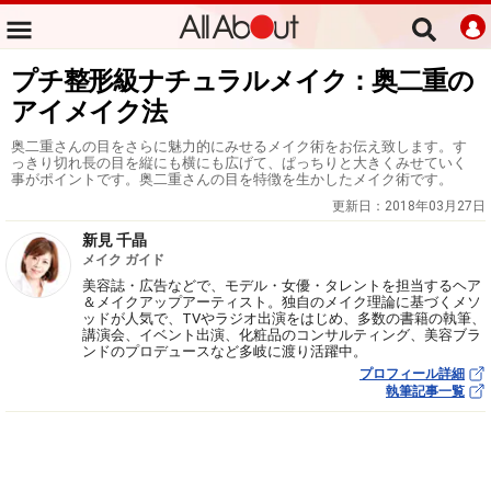
プチ整形級ナチュラルメイク：奥二重の
アイメイク法
奥二重さんの目をさらに魅力的にみせるメイク術をお伝え致します。す
っきり切れ長の目を縦にも横にも広げて、ぱっちりと大きくみせていく
事がポイントです。奥二重さんの目を特徴を生かしたメイク術です。
更新日：
2018年03月27日
新見 千晶
メイク ガイド
美容誌・広告などで、モデル・女優・タレントを担当するヘア
＆メイクアップアーティスト。独自のメイク理論に基づくメソ
ッドが人気で、TVやラジオ出演をはじめ、多数の書籍の執筆、
講演会、イベント出演、化粧品のコンサルティング、美容ブラ
ンドのプロデュースなど多岐に渡り活躍中。
プロフィール詳細
執筆記事一覧