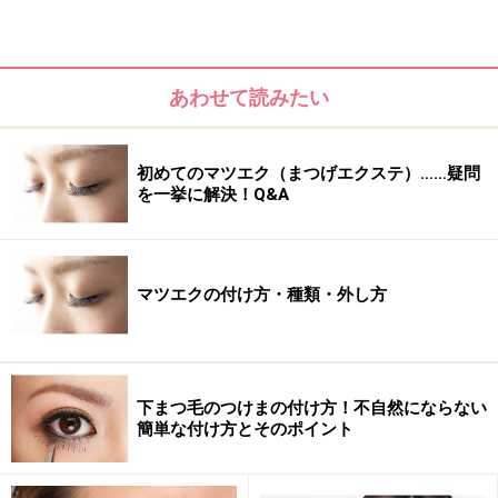
マスカラは根元からしっかりと塗り、目のフレームを強
化しましょう。目尻をほんの少し強調させたメイクがさ
らに奥二重さんの目を魅力的に、可愛く見せてくれま
あわせて読みたい
す。ナチュラルメイク初心者の奥二重さんも、これから
ご紹介する、目を可愛く、大きく見せるメイク方法を参
考にしてみてください。
初めてのマツエク（まつげエクステ）……疑問
を一挙に解決！Q&A
それではメイクをはじめていきましょう。
マツエクの付け方・種類・外し方
1. アイホール全体に明るいベージュのアイ
シャドウを塗る
下まつ毛のつけまの付け方！不自然にならない
簡単な付け方とそのポイント
パール感が控えめなものが◎