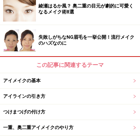
綾瀬はるか風？ 奥二重の目元が劇的に可愛く
のアイシャドウを塗ります。濃いブラウンを塗ってしま
なるメイク術8選
うと、二重の幅がさらに縮まり、目が小さく見えてしま
います。
失敗しがちなNG眉毛を一挙公開！流行メイク
のハズなのに
この記事に関連するテーマ
3. 細くアイラインを引く
アイメイクの基本
細く！が鉄則！
アイラインの引き方
黒のリキッドアイライナーで、目のキワに細くアイライ
つけまつげの付け方
ンを引きます。目を開けた時にラインが目立ってしまう
奥二重さんは、太く引くと、メイクが濃く、不自然に見
一重、奥二重アイメイクのやり方
えてしまいます。