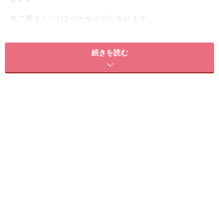
奥二重さんには2つのタイプがあります。
1) まず、目を開けた時に目頭側の線は見えないけれど目
続きを読む
尻側はしっかり見える奥二重さん。
2)二重の線が狭く、パッチリ目を開けるとほとんど見え
ない奥二重さん。
モデルさんは(2)のタイプです。
総体的にいうと、奥二重さんは、目を開けた時にアイラ
インがはっきり見えてしまうので、太く引いてしまうと
やりすぎ感がでてしまいます。なのでアイラインの引き
方は細く！が鉄則！