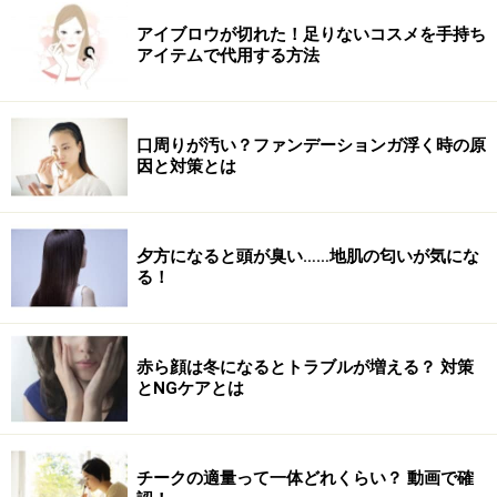
5. まつ毛の隙間と粘膜部分を埋める
アイブロウが切れた！足りないコスメを手持ち
アイテムで代用する方法
黒目を大きくみせよう。
口周りが汚い？ファンデーションガ浮く時の原
因と対策とは
奥二重さんは目を開けた時に、まつ毛の生え際が見える
ので、まつ毛の隙間とピンクに見える粘膜部分をアイラ
イナーで黒く塗りつぶします。
夕方になると頭が臭い……地肌の匂いが気にな
る！
こうすると洗練されたイメージになり、黒目も大きく見
える効果があります。
赤ら顔は冬になるとトラブルが増える？ 対策
とNGケアとは
チークの適量って一体どれくらい？ 動画で確
6. まつ毛の根元からマスカラを塗る