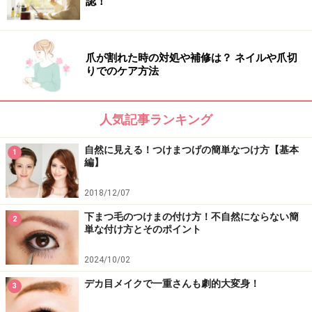
認！
爪が割れた時の対処や補修は？ ネイルや爪切
コームタイプのマスカラがおススメ。
りでのケア方法
目を開けた時にまつ毛の生え際が見えてしまう奥二重さ
んは、まつ毛の根元からしっかりとマスカラを塗ること
人気記事ランキング
がポイント！
自然に見える！つけまつげの簡単なつけ方【基本
1
編】
こうする事で、目の縦幅が広がり、目が丸く、大きく見
えます。
2018/12/07
下まつ毛のつけまの付け方！不自然にならない簡
2
単な付け方とそのポイント
2024/10/02
7. 下まつ毛にもマスカラもきちんと塗りま
デカ目メイクで一重さんも劇的大変身！
3
しょう