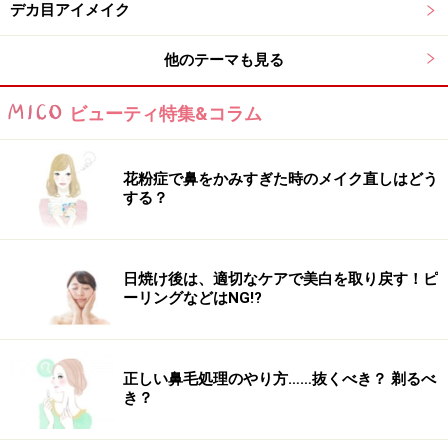
デカ目アイメイク
他のテーマも見る
ビューティ特集&コラム
4. 目尻のラインを下げて、ややたれ目に見
せる
花粉症で鼻をかみすぎた時のメイク直しはどう
する？
たれ目にすることで柔らかな印象に。
日焼け後は、適切なケアで美白を取り戻す！ピ
目を開けた状態で、目尻の延長線上、下向きにラインを
ーリングなどはNG!?
引きのばします。こうする事で、たれ目に見え、切れ長
の目を優しく、柔らかな雰囲気に見せる事ができます。
正しい鼻毛処理のやり方……抜くべき？ 剃るべ
き？