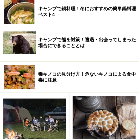
キャンプで鍋料理！冬におすすめの簡単鍋料理
ベスト4
キャンプで熊を対策！遭遇・出会ってしまった
場合にできることとは
卵はお好みにでゆで卵やスクランブルエッグに
クロワッサンにマスタードとマヨネーズを塗って、
毒キノコの見分け方！危ないキノコによる食中
毒に注意
サラダ菜、卵、生ハム、チーズなどをたくさん挟む
ポイント
クロワッサンを切る時は、包丁を火で炙って熱くし
てから切ると、す～っと切れます。