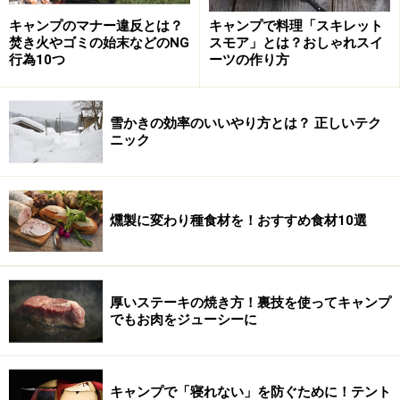
挟む具は、赤、緑、黄色のバランスを考えて挟む
キャンプのマナー違反とは？
キャンプで料理「スキレット
焚き火やゴミの始末などのNG
スモア」とは？おしゃれスイ
と、仕上がりがきれいになります。とにかく具はぜ
行為10つ
ーツの作り方
いたくにいろいろ挟みましょう！ ポテトサラダやチ
キンハムなどもおすすめです。
雪かきの効率のいいやり方とは？ 正しいテク
甘いものが好きな人用には、マスカルポーネやフロ
ニック
マージュブランなどのチーズを塗って、バナナやイ
チゴ、チョコレートシロップ、はちみつなどでデザ
ートサンドイッチを作るのもおすすめです。
燻製に変わり種食材を！おすすめ食材10選
美味しいですよ！
※記事内容は執筆時点のものです。最新の内容をご確認くださ
い。
厚いステーキの焼き方！裏技を使ってキャンプ
でもお肉をジューシーに
【編集部おすすめの購入サイト】
キャンプで「寝れない」を防ぐために！テント
Amazonでオートキャンプ関連の商品をチェック！