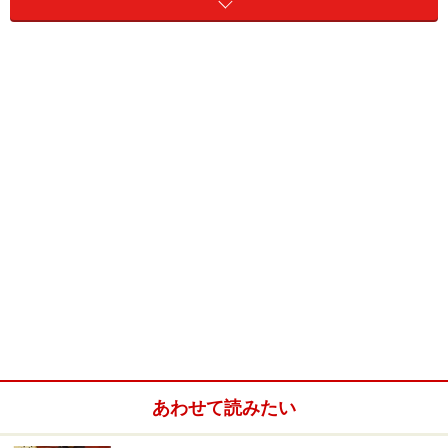
クロワッサン
挟む具（サラダ菜、ベビーリーフ、茹で卵やスクラ
ンブルエッグ、カラーパプリカ、プチトマト、チー
ズ、生ハム、スモークサーモン、ツナなど。お好み
でたくさん用意しましょう）
マヨネーズやマスタード
作り方
クロワッサンは背中から包丁を入れ、開く（バラバ
ラにしないように）
あわせて読みたい