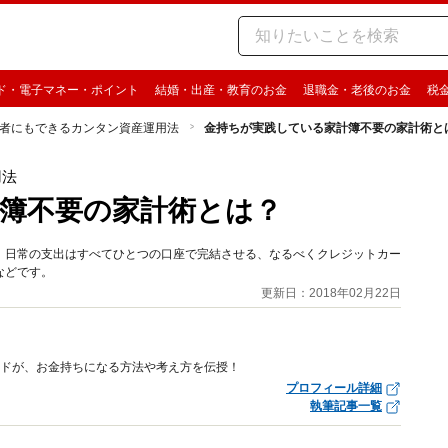
ド・電子マネー・ポイント
結婚・出産・教育のお金
退職金・老後のお金
税
者にもできるカンタン資産運用法
金持ちが実践している家計簿不要の家計術と
用法
簿不要の家計術とは？
。日常の支出はすべてひとつの口座で完結させる、なるべくクレジットカー
などです。
更新日：2018年02月22日
イドが、お金持ちになる方法や考え方を伝授！
プロフィール詳細
執筆記事一覧