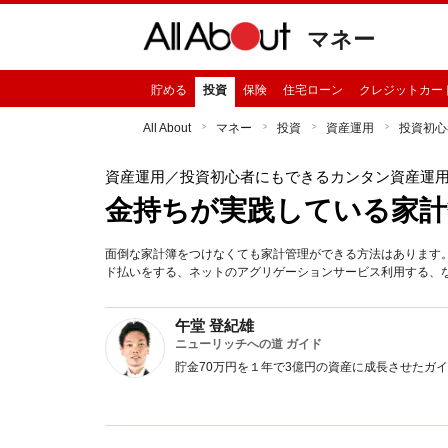
マネー
貯める
投資
保険
住宅ローン
クレジットカー
All About
マネー
投資
資産運用
投資初心
資産運用
／投資初心者にもできるカンタン資産運
金持ちが実践している家計
面倒な家計簿をつけなくても家計管理ができる方法はあります
ド払いをする、ネットのアグリゲーションサービス利用する、
午堂 登紀雄
ニューリッチへの道 ガイド
貯金70万円を１年で3億円の資産に成長させたガ