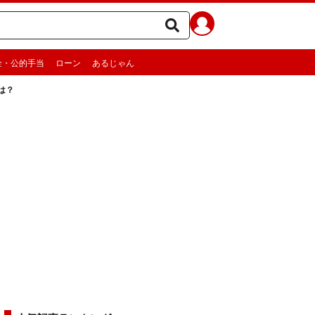
金・公的手当
ローン
あるじゃん
は？