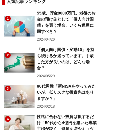
人気記事ランキング
55歳、貯金8000万円。老後のお
1
金の預け先として「個人向け国
債」を買う場合、いくら運用に
回すべき？
2024/04/26
「個人向け国債・変動10」を持
2
ち続けるか迷っています。手放
した方が良いのは、どんな場
合？
2024/05/29
60代男性「新NISAをやってみた
3
いが、低リスクな投資先はあり
ますか？」
2024/02/18
性格に合わない投資は損するだ
4
け！50代から4億円を築いた専業
主婦が説く、資産を増やすコツ