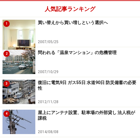
総会を欠席するということは、管理組合に背を向けるの
人気記事ランキング
と同じです。組合員であることを放棄しているも同然で
す。総会に出席し、自分の議決権を有効に行使すること
買い替えから買い増しという選択へ
1
が区分所有者の使命なのです。まずは、各組合員がマン
ション管理における総会の位置付けを理解し、その重要
2007/05/25
性を知ることが総会出席率を高める第一歩となります。
問われる「温泉マンション」の危機管理
2
続いて、次ページでは代理人による出席方法をご紹介し
ます。
2007/10/29
復旧に電気9日 ガス55日 水道90日 防災備蓄の必要
3
性
※記事内容は執筆時点のものです。最新の内容をご確認くださ
い。
2012/11/28
屋上にアンテナ設置、駐車場の外部貸し 法人税が
4
課税
次のページへ
1
/
2
2014/08/08