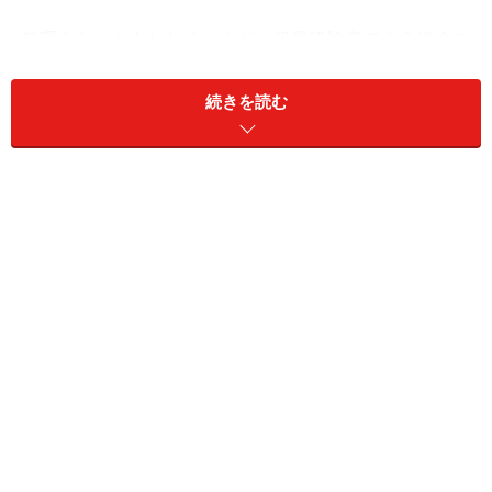
無理もないかもしれませんが、役員経験者でさえ総会の
重要性を十分に理解している人は少ない印象です。マン
ション管理において、総会は極めて重要なイベントであ
続きを読む
り、快適なマンションライフを維持するために欠かせな
い組合行事です。
にもかかわらず、総会の重要性を啓発し、出席率を高め
るための努力をしてないとすれば、（失礼ながら）それ
は怠慢以外の何物でもありません。管理組合の空洞化は
マンション管理の無関心者を増大させ、円滑な組合活動
を阻害します。低い出席率は「百害あって一利なし」な
のです。そのうえ、マンションの資産価値にも悪影響を
及ぼします。お心当たりの管理組合は以下に紹介する方
法を利用して、総会出席率を高めてほしいと思います。