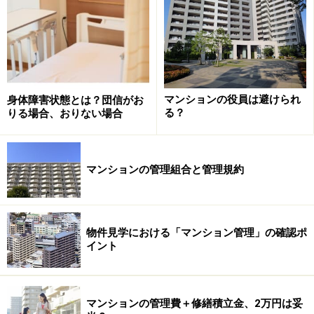
ことになるため、当然のように利害対立が生じます。多
様な価値観を持つ人が同じマンションに住むわけですか
ら、区分所有者全員の意思決定は容易ではありません。
合意形成のための手法（ルール）が求められます。
マンションの役員は避けられ
身体障害状態とは？団信がお
そこで、誕生したのが区分所有法です。昭和37年（1962
る？
りる場合、おりない場合
年）、分譲マンションをめぐる法律関係の基本ルールと
なるよう、51年前に制定されました。
マンションの管理組合と管理規約
同法には区分所有の法律関係に関する規定を中心に、管
理組合の運営をつかさどる総会についても厳格な規定が
盛り込まれています。「総会中心主義」を採用し、管理
物件見学における「マンション管理」の確認ポ
イント
に関する重要事項のすべてを総会で決定するという考え
方を取り入れています。
マンションの管理費＋修繕積立金、2万円は妥