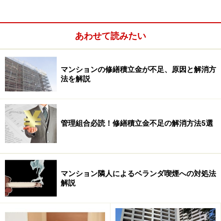
区分所有法では「総会中心主義」を採用
総会は「最高意思決定機関」と心得よ！
あわせて読みたい
では、どうして総会が重要なのか？―― まずは、その理
由説明から始めます。
マンションの修繕積立金が不足、原因と解消方
法を解説
ご存じ、分譲マンションは1つの建物が多くの人々に区
分所有されています。建物（共用部分）は全員で共同所
有し、専有部分は各人で戸別利用する居住形態が分譲マ
管理組合必読！修繕積立金不足の解消方法5選
ンションです。そのため、どうしても分譲マンションは
複雑な権利関係にならざるを得ず、土地・建物とも所有
権で、かつ、持ち主（所有権者）が1人である一戸建て
マンション隣人によるベランダ喫煙への対処法
住宅とは異なる管理の難しさを内包します。
解説
加えて、小さい分譲マンションでは数十名、大規模にな
ると1000名以上の居住者が同じ屋根の下で共同生活する