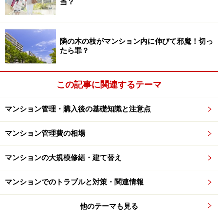
当？
また、総会を管理組合における「最高意思決定機関」と
隣の木の枝がマンション内に伸びて邪魔！切っ
たら罪？
位置付け、組合員の利害を調整し、総意を取りまとめる
重要な会議と定めています。あくまで理事会は「執行機
関」であり、決定機関ではありません。たとえ理事長で
この記事に関連するテーマ
あろうとも、総会で行使できる議決権は1票のみです。
総会議案を最終決定する権限は理事長にもありません。
マンション管理・購入後の基礎知識と注意点
つまり、管理に関して広範な権限が与えられている管理
マンション管理費の相場
組合において、議案を最終決定できる唯一の場所が総会
なのです。
マンションの大規模修繕・建て替え
マンションでのトラブルと対策・関連情報
他のテーマも見る