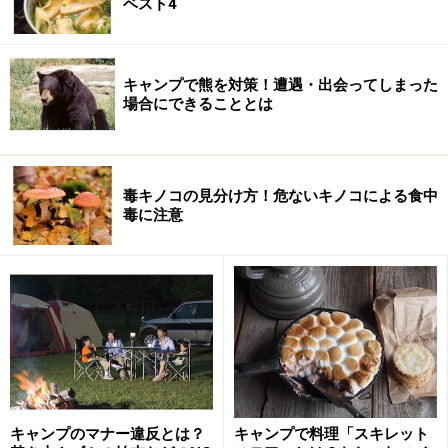
しても構いません。「スーパー」や「魚屋」などのお題
ベスト4
をアレンジしても楽しめるかと思います。
※記事内容は執筆時点のものです。最新の内容をご確認くださ
キャンプで熊を対策！遭遇・出会ってしまった
い。
場合にできることとは
【編集部おすすめの購入サイト】
毒キノコの見分け方！危ないキノコによる食中
Amazonでオートキャンプ関連の商品をチェック！
毒に注意
楽天市場でオートキャンプ関連の商品をチェッ
ク！
キャンプのマナー違反とは？
キャンプで料理「スキレット