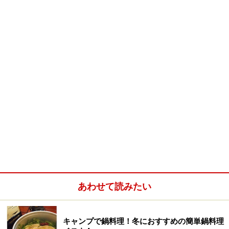
このようにクリアすればするほど、あとの人たちへの記
憶力が必要となってくるゲームです。
順番通りにものの名前が出てこなかったり、間違えてし
まったらそこでゲームは終了となります。
例えば、リーダーが「トマト」と言ったとします。する
と次の人が「トマト、キャベツ」というと、その次の人
は「トマト、キャベツ、ピーマン」……という感じですす
めていきます。
小さなお子さんなどには少し難しいかもしれませんが、
小学校高学年以上になると、ビックリするくらい続いて
あわせて読みたい
大盛り上がりすることも。
もちろん八百屋さんで売られているもの以外でゲームを
キャンプで鍋料理！冬におすすめの簡単鍋料理