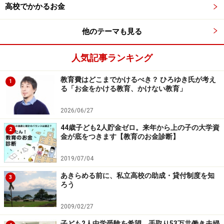
高校でかかるお金
他のテーマも見る
人気記事ランキング
教育費はどこまでかけるべき？ ひろゆき氏が考え
1
る「お金をかける教育、かけない教育」
2026/06/27
44歳子ども2人貯金ゼロ。来年から上の子の大学資
2
金が底をつきます【教育のお金診断】
2019/07/04
あきらめる前に、私立高校の助成・貸付制度を知
3
ろう
2009/02/27
子ども2人中学受験を希望。手取り53万共働き夫婦