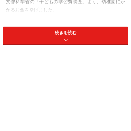
文部科学省の「子どもの学習費調査」より、幼稚園にか
かるお金を挙げました。
続きを読む
［表1］私立は公立の2倍以上かかっています（クリックで拡
大）
幼稚園自体にかかるお金は、やはり私立に比べ公立のほ
うが格段に安いです。ただし自治体によっては、私立幼
稚園に通う家庭の所得によって、多額の補助金が支給さ
れる場合もあり、公立とあまり差が大きくない場合も。
補助金の手厚さが自治体によって大きく異なるので、お
子さんが小さいご家庭での家選びは、こうしたところも
注目するのがよいでしょう。