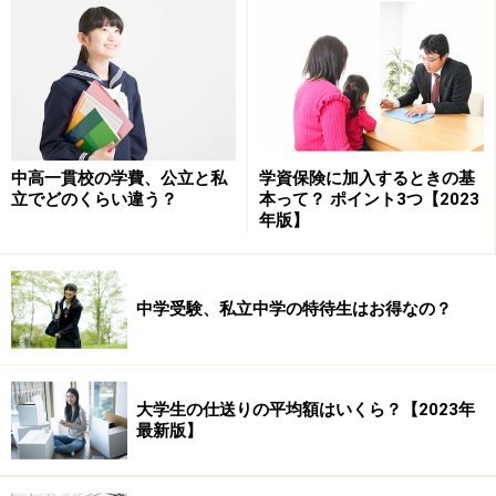
［表2］コストが低い認可保育所は人気が高く、待機児童問
題はなかなか解消せず（クリックで拡大）
合計年額は幼稚園の学校教育費＆給食費と比べて高くな
りますが、保育園の保育時間は一般的に17時～18時前後
中高一貫校の学費、公立と私
学資保険に加入するときの基
までです。その間であれば延長保育代もかからないこと
立でどのくらい違う？
本って？ ポイント3つ【2023
と、長期休暇中も預けられること、習いごとが少ない場
年版】
合が多いと考えると、価格差も納得できるように思いま
す。
中学受験、私立中学の特待生はお得なの？
次ページ
では、実例を挙げて検証してみましょう。
※記事内容は執筆時点のものです。最新の内容をご確認くださ
い。
大学生の仕送りの平均額はいくら？【2023年
本記事の内容は一般的な情報提供を目的としており、特定の金融
最新版】
商品や投資行動を推奨するものではありません。
投資や資産運用に関する最終的なご判断はご自身の責任において
行ってください。