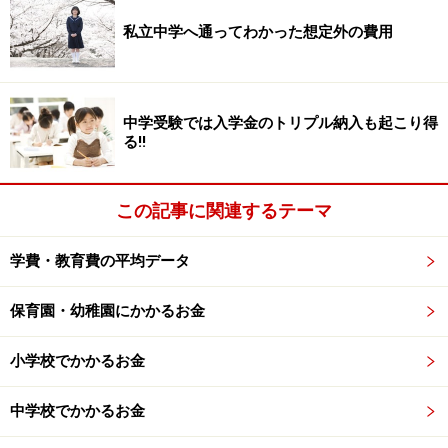
掲載情報の正確性・完全性については十分に配慮しております
が、その内容を保証するものではなく、これに基づく損失・損害
私立中学へ通ってわかった想定外の費用
などについて当社は一切の責任を負いません。
最新の情報や詳細については、必ず各金融機関やサービス提供者
の公式情報をご確認ください。
中学受験では入学金のトリプル納入も起こり得
る!!
次のページへ
1
/
2
この記事に関連するテーマ
学費・教育費の平均データ
保育園・幼稚園にかかるお金
小学校でかかるお金
中学校でかかるお金