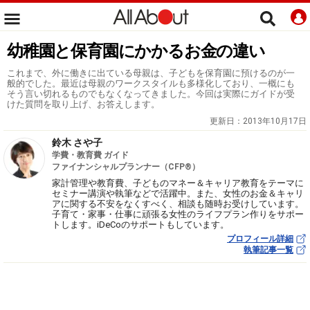
幼稚園と保育園にかかるお金の違い
これまで、外に働きに出ている母親は、子どもを保育園に預けるのが一
般的でした。最近は母親のワークスタイルも多様化しており、一概にも
そう言い切れるものでもなくなってきました。今回は実際にガイドが受
けた質問を取り上げ、お答えします。
更新日：
2013年10月17日
鈴木 さや子
学費・教育費 ガイド
ファイナンシャルプランナー（CFP®）
家計管理や教育費、子どものマネー＆キャリア教育をテーマに
セミナー講演や執筆などで活躍中。また、女性のお金＆キャリ
アに関する不安をなくすべく、相談も随時お受けしています。
子育て・家事・仕事に頑張る女性のライフプラン作りをサポー
トします。iDeCoのサポートもしています。
プロフィール詳細
執筆記事一覧