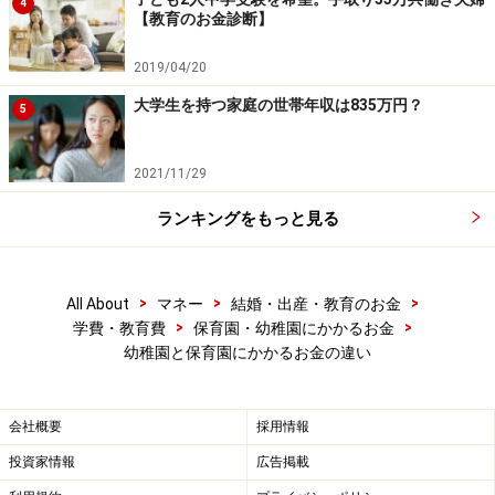
4
【教育のお金診断】
2019/04/20
大学生を持つ家庭の世帯年収は835万円？
5
2021/11/29
ランキングをもっと見る
>
>
>
All About
マネー
結婚・出産・教育のお金
>
>
学費・教育費
保育園・幼稚園にかかるお金
幼稚園と保育園にかかるお金の違い
会社概要
採用情報
投資家情報
広告掲載