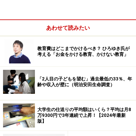
意外と知られていませんが、私立幼稚園には幼稚園類似
施設と呼ばれるものもあり、補助金が少なくなる、もし
くはもらえなくなる場合もあるので、知っておくとよい
でしょう。
あわせて読みたい
また、幼稚園の降園時刻は一般的に13～14時。働いてい
教育費はどこまでかけるべき？ ひろゆき氏が
る場合は、延長保育を利用せざるを得なくなり、その分
考える「お金をかける教育、かけない教育」
の延長保育料金がさらにかかることに注意が必要です。
■保育園にかかるお金
「2人目の子どもを望む」過去最低の33％、年
齢や収入が壁に（明治安田生命調査）
平成21年「地域児童福祉事業等調査」より、保育園にか
かるお金を紹介します。ただし、幼稚園に比べ、さらに
地域や所得、無認可であれば運営母体などによる価格差
大学生の仕送りの平均額はいくら？平均は月8
が大きいため、あくまでご参考程度にお願いします。
万9300円で3年連続で上昇！【2024年最新
版】