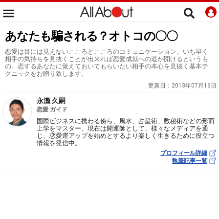
あなたも騙される？オトコの〇〇
恋愛は目には見えないこころとこころのコミュニケーション。いち早く
相手の気持ちを見抜くことが出来れば恋愛成就への道が開けるというも
の。恋するあなたに覚えておいてもらいたい相手の本心を見抜く基本テ
クニックをお贈り致します。
更新日：
2013年07月16日
永瀬 久嗣
恋愛 ガイド
国際ビジネスに携わる傍ら、風水、占星術、数秘術などの形而
上学をマスター。現在は開運師として、様々なメディアを通
じ、恋愛運アップを始めとするより楽しく生きるために役立つ
情報を発信中。
プロフィール詳細
執筆記事一覧