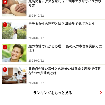
最高のセックスを味わう！ 簡単エクササイズのや
2
り方
2024/12/22
モテる女性の秘密とは？ 算命学で見てみよう
3
2020/09/17
顔の表情でわかる心理……あの人の本音を見抜くに
4
は？
2024/02/22
共通点が多い異性との出会いは運命？恋愛で必要
5
な3つの共通点とは
2023/03/07
ランキングをもっと見る