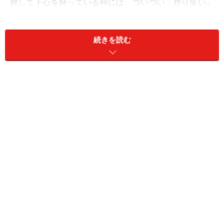
対して下心を持っている時には、ついつい「作り笑い」
という手段を弄して、相手を油断させようとするもの。
続きを読む
初デートの際、「あなたの会話に共感して優しく笑って
くれていた」と思っていたあの人の笑顔が、実は、あな
たのカラダ目当ての作り笑いだったなんていう由々しき
事態を避けるために、笑顔の本質を見分ける方法を知っ
ておきたいものです。
※記事内容は執筆時点のものです。最新の内容をご確認くださ
い。
次のページへ
1
/
2