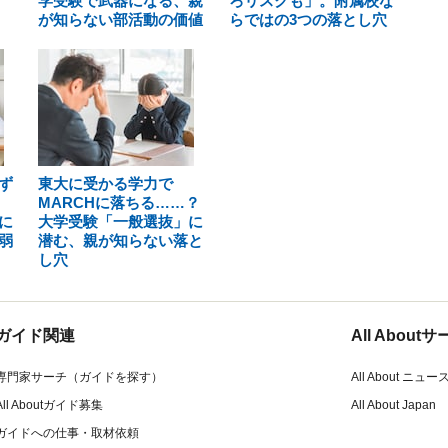
学受験で武器になる、親
ろリスクも」。附属校な
が知らない部活動の価値
らではの3つの落とし穴
ず
東大に受かる学力で
MARCHに落ちる……？
に
大学受験「一般選抜」に
弱
潜む、親が知らない落と
し穴
ガイド関連
All Abou
専門家サーチ（ガイドを探す）
All About ニュー
All Aboutガイド募集
All About Japan
ガイドへの仕事・取材依頼