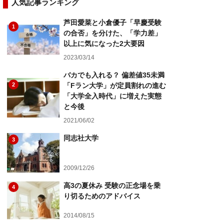
人気記事ランキング
芦田愛菜と小倉優子「早慶受験
1
の合否」を分けた、「学力差」
以上に気になった2大要因
2023/03/14
バカでも入れる？ 偏差値35未満
2
「Fラン大学」が定員割れの進む
「大学全入時代」に増えた実態
と今後
2021/06/02
同志社大学
3
2009/12/26
高3の夏休み 受験の正念場を乗
4
り切るためのアドバイス
2014/08/15