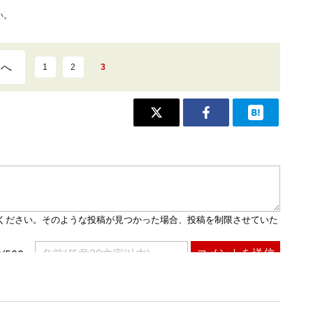
い。
ジへ
1
2
3