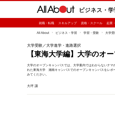
ビジネス・学
就職・転職
スキルアップ
資格・スクール
起業
All About
ビジネス・学習
学習・受験
大学受
大学受験
／大学進学・進路選択
【東海大学編】大学のオー
大学のオープンキャンパスでは、大学案内ではわからないナマの
れた東海大学 湘南キャンパスでのオープンキャンパスをレポ
みてください。
大坪 讓