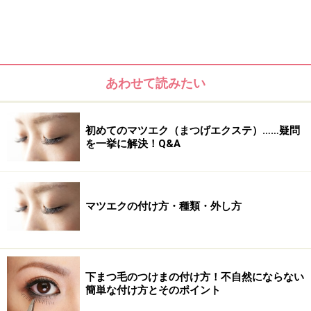
ら
徐々に力を抜くように
塗っていきます。
次に、ブラシやチップにアイカラー
がほとんどついてい
ない状態
で、まぶた全体(外側の点線)まで触れていきま
あわせて読みたい
す。
初めてのマツエク（まつげエクステ）……疑問
を一挙に解決！Q&A
マツエクの付け方・種類・外し方
下まつ毛のつけまの付け方！不自然にならない
簡単な付け方とそのポイント