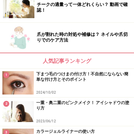
イク!!
チークの適量って一体どれくらい？ 動画で確
認！
最後はビューラーでまつ毛を上げ、丁寧にマスカラを塗
布すれば、ナチュラルなのにメリハリEyeをＧｅｔでき
てしまうのです。
爪が割れた時の対処や補修は？ ネイルや爪切
りでのケア方法
アイメイク前(左)と比較すると、ナチュラルなのにメリハリ
ＥｙｅＧｅｔ！
人気記事ランキング
下まつ毛のつけまの付け方！不自然にならない簡
1
単な付け方とそのポイント
もちろん、ナチュラルメイクはアイメイクだけではな
2024/10/02
く、肌作りや他のパーツも重要ですが、アイメイク方法
一重・奥二重のピンクメイク！ アイシャドウの塗
からでもチャレンジしてみてくださいね。
2
り方
※記事内容は執筆時点のものです。最新の内容をご確認くださ
2023/06/12
い。
※個人の体質、また、誤った方法による実践に起因して肌荒れや
カラージェルライナーの使い方
3
不調を引き起こす場合があります。実践の際には、必ず自身の体