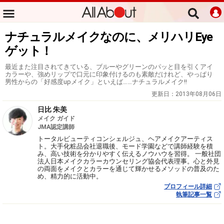
ナチュラルメイクなのに、メリハリEye
ゲット！
最近また注目されてきている、ブルーやグリーンのパッと目を引くアイ
カラーや、強めリップで口元に印象付けるのも素敵だけれど、やっぱり
男性からの「好感度upメイク」といえば……ナチュラルメイク!!
更新日：
2013年08月06日
日比 朱美
メイク ガイド
JMA認定講師
トータルビューティコンシェルジュ、ヘアメイクアーティス
ト。大手化粧品会社退職後、モード学園などで講師経験を積
み、高い技術を分かりやすく伝えるノウハウを習得。 一般社団
法人日本メイクカラーカウンセリング協会代表理事。心と外見
の両面をメイクとカラーを通じて輝かせるメソッドの普及のた
め、精力的に活動中。
プロフィール詳細
執筆記事一覧