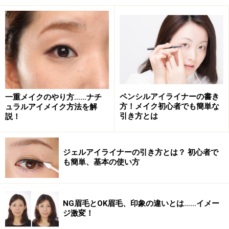
※アイカラーがほとんと付いていないチップやブラシで
軽く触れることで、グラデーションを自然に仕上げるこ
とができます。
ペンシルアイライナーの書き
一重メイクのやり方……ナチ
2.アイライナーで引き締め
方！メイク初心者でも簡単な
ュラルアイメイク方法を解
引き方とは
説！
まつ毛のキワを引き忘れると、矢印のように不自然です
ジェルアイライナーの引き方とは？ 初心者で
も簡単、基本の使い方
アイラインは、ペンシルタイプがおススメです。
目のキワの上下に引いていきます。
アイラインが苦手で、少し太くなってしまっても心配い
NG眉毛とOK眉毛、印象の違いとは……イメー
ジ激変！
りません。