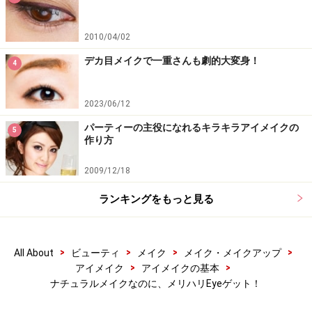
質及び健康状態を十分に考慮し、正しい方法で行ってください。
また、全ての方への有効性を保証するものではありません。
2010/04/02
デカ目メイクで一重さんも劇的大変身！
4
【編集部おすすめの購入サイト】
2023/06/12
Amazonで人気のアイメイク用品をチェック！
パーティーの主役になれるキラキラアイメイクの
5
作り方
楽天市場で人気のアイメイク用品をチェック！
2009/12/18
ランキングをもっと見る
>
>
>
>
All About
ビューティ
メイク
メイク・メイクアップ
>
>
アイメイク
アイメイクの基本
ナチュラルメイクなのに、メリハリEyeゲット！