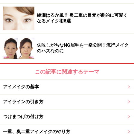
この時
まつ毛のキワを塗り忘れると、不自然な仕上がり
綾瀬はるか風？ 奥二重の目元が劇的に可愛く
になるので、要注意!!
なるメイク術8選
失敗しがちなNG眉毛を一挙公開！流行メイク
のハズなのに
アイラインだけが目立ちます
ただし、肌なじみのよいナチュラルなアイカラーを選ん
この記事に関連するテーマ
で塗っても、目元にメリハリをつけようとアイラインを
アイメイクの基本
引いただけだと、不自然にアイラインだけが目立ってし
まします。
アイラインの引き方
つけまつげの付け方
一重、奥二重アイメイクのやり方