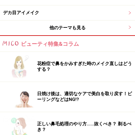
3.アイライン後の一手間がポイント!!
デカ目アイメイク
ナチュラルにメリハリEyeを手に入れるポイントは、ア
イライン後のほんの一手間が重要なのです。
他のテーマも見る
ビューティ特集&コラム
上下のアイラインとアイカラーの境目をなぞり、なじませが
重要です
花粉症で鼻をかみすぎた時のメイク直しはどう
する？
最初に塗ったアイカラーを細めのチップかブラシに取
り、
アイラインとアイカラーの境目をなぞっていきま
す
。
日焼け後は、適切なケアで美白を取り戻す！ピ
そうする事でアイカラーとアイラインが馴染み、自然な
ーリングなどはNG!?
グラデーションが生まれます。
アイラインが苦手で太めに引いてしまっても、アイカラ
正しい鼻毛処理のやり方……抜くべき？ 剃るべ
ーと馴染み、2色使ったかのようなグラデーションがで
き？
きあがります。