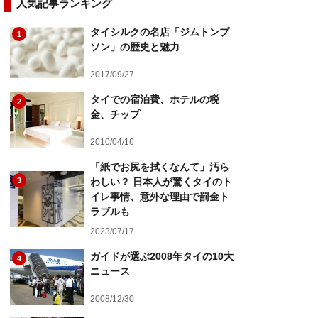
人気記事ランキング
タイシルクの名店「ジムトンプ
1
ソン」の歴史と魅力
2017/09/27
タイでの宿泊費、ホテルの税
2
金、チップ
2010/04/16
「紙でお尻を拭くなんて」汚ら
3
わしい？ 日本人が驚くタイのト
イレ事情、意外な理由で罰金ト
ラブルも
2023/07/17
ガイドが選ぶ2008年タイの10大
4
ニュース
2008/12/30