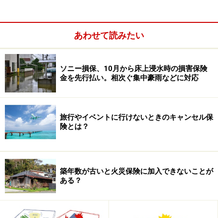
す。一般に降雨や融雪に伴い、地下水が増えることが誘
因となって発生するものが多いとされますが、地震で発
あわせて読みたい
生することもあります。また切土や盛土、トンネル掘
削、ダム湛水などの人為的な誘因で発生することもある
ようです。
ソニー損保、10月から床上浸水時の損害保険
金を先行払い。相次ぐ集中豪雨などに対応
同じような災害に「土砂崩れ」、「がけ崩れ」や「山崩
れ」などがありますが、これは地質との関係はあまりな
旅行やイベントに行けないときのキャンセル保
く、降雨の影響が誘因となって発生する災害とされてい
険とは？
ます。また、土砂崩れやがけ崩れ、山崩れなどとは異な
り、地すべりでは斜面の土の塊がとてもゆっくり動くの
も特徴です。速度は1日数ミリから数センチ程度。その
築年数が古いと火災保険に加入できないことが
ため事前避難ができ、人的被害は生じにくいのですが、
ある？
浜松市のケースのように継続して地すべりが起こること
もあり、さらにいったん滑り出すと長い間、そうした状
況が続いてしまうため、長期にわたり暮らしに影響が出