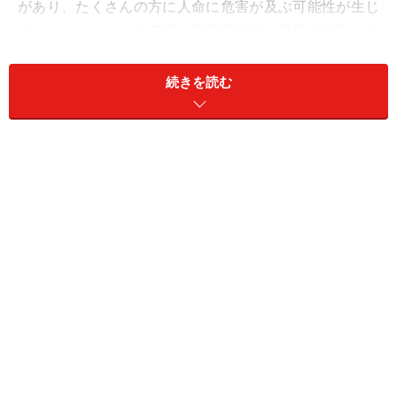
があり、たくさんの方に人命に危害が及ぶ可能性が生じ
ていたことから、山形県は災害救助法の適用を決定しま
した。
続きを読む
「地すべり」と「土砂崩れ」の違い
そもそも「地すべり」とは、どのような災害なのでしょ
うか。地すべりによる被害を取り除く、あるいは軽減・
防止する目的で設けられた法律、「地すべり等防止法」
では、地すべりが以下のように定義されています。
「『地すべり』とは、土地の一部が地下水等に起因して
すべる現象、またはこれに伴って移動する現象をいう(第
2条)。」
地すべりは、特定の地質または地質構造で多く発生しま