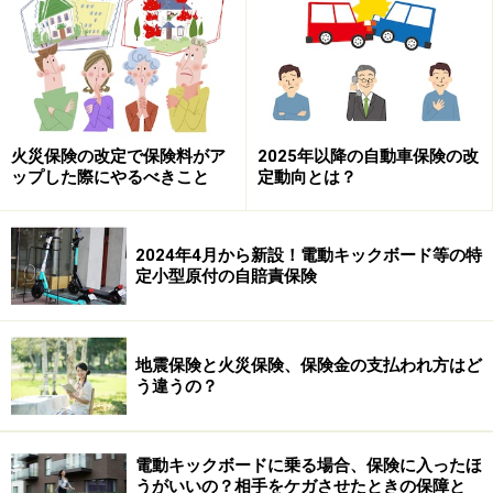
ることもある災害です。
次のページでは、
地すべりは火災保険の補償対象になる
のかを解説します。
火災保険の改定で保険料がア
2025年以降の自動車保険の改
ップした際にやるべきこと
定動向とは？
※記事内容は執筆時点のものです。最新の内容をご確認くださ
い。
本記事の内容は一般的な情報提供を目的としており、特定の金融
2024年4月から新設！電動キックボード等の特
商品や投資行動を推奨するものではありません。
投資や資産運用に関する最終的なご判断はご自身の責任において
定小型原付の自賠責保険
行ってください。
掲載情報の正確性・完全性については十分に配慮しております
が、その内容を保証するものではなく、これに基づく損失・損害
などについて当社は一切の責任を負いません。
地震保険と火災保険、保険金の支払われ方はど
最新の情報や詳細については、必ず各金融機関やサービス提供者
う違うの？
の公式情報をご確認ください。
電動キックボードに乗る場合、保険に入ったほ
次のページへ
1
/
2
うがいいの？相手をケガさせたときの保障と