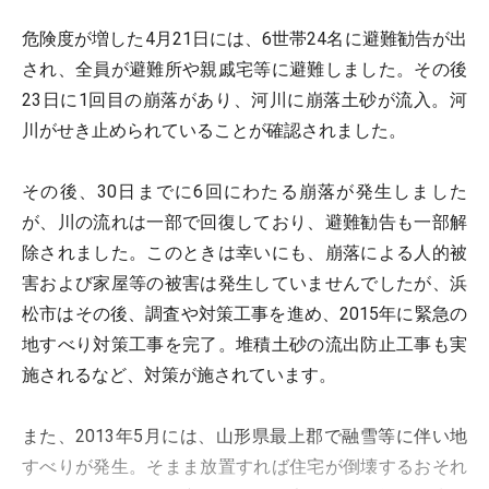
危険度が増した4月21日には、6世帯24名に避難勧告が出
され、全員が避難所や親戚宅等に避難しました。その後
23日に1回目の崩落があり、河川に崩落土砂が流入。河
川がせき止められていることが確認されました。
その後、30日までに6回にわたる崩落が発生しました
が、川の流れは一部で回復しており、避難勧告も一部解
除されました。このときは幸いにも、崩落による人的被
害および家屋等の被害は発生していませんでしたが、浜
松市はその後、調査や対策工事を進め、2015年に緊急の
地すべり対策工事を完了。堆積土砂の流出防止工事も実
施されるなど、対策が施されています。
また、2013年5月には、山形県最上郡で融雪等に伴い地
すべりが発生。そまま放置すれば住宅が倒壊するおそれ