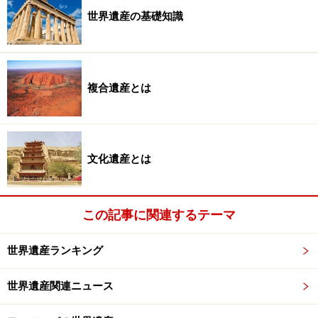
ルのカーニバル」なのだ。
世界遺産の基礎知識
カーニバルの参加者はなんと100～200万人！ 市内の広
場や通りのそこかしこにスピーカーが据え付けられ、あ
るいは山ほどのスピーカーを搭載したトラックが現れ
複合遺産とは
て、辺りが瞬時にダンス会場と化す。
文化遺産とは
バックにかかっている音楽はサンバをアレンジしたアシ
ェ。2～3歳の子供から半裸の女性、仮装した団体、同性
この記事に関連するテーマ
愛者の一団、おじいちゃん・おばあちゃんまで、あらゆ
る人種の老若男女が朝から晩まで腰を振って踊りに踊
世界遺産ランキング
る。
世界遺産関連ニュース
サルバドールにおいて、カーニバルは山車やパレードを