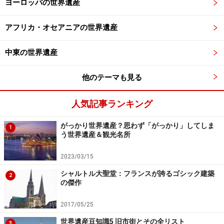
見るものではない。参加して、踊り楽しむものなのだ。
ヨーロッパの世界遺産
アフリカ・オセアニアの世界遺産
音楽の都サルバドール
中東の世界遺産
他のテーマも見る
コロニアル式の家並みが美しいサルバドールの街並み。上に
見える塔はロザリオ・ドス・プレートス教会のもの
人気記事ランキング
がっかり世界遺産？思わず「がっかり」してしま
1
う世界遺産＆観光名所
ダンス格闘技、カポエイラ。逆立ちやバック宙などアクロバ
ティックなその動きはさまざまなダンスに取り入れられてい
2023/03/15
る
シャルトル大聖堂：フランスが誇るゴシック建築
2
サルバドールという街の特徴はこうしたダンスや音楽に
の傑作
よく表れている。
2017/05/25
この地にダンスや音楽をもたらしたのはアフリカから運
世界遺産豆知識5 旧市街とその全リスト
3