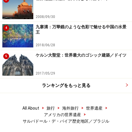
ばれてきた黒人奴隷たちだ。16～19世紀、数百万の黒人
奴隷が輸入され、サルバドールのサトウキビ・プランテ
2008/09/30
ーションで強制労働に従事していた。彼らが農園で広め
九寨溝：万華鏡のような色彩で魅せる中国の水景
4
たダンスが「カンドンブレ」だ。
王
2018/06/28
カンドンブレは神々の姿や動きを象って祈りを捧げる宗
ケルン大聖堂：世界最大のゴシック建築／ドイツ
教ダンス。打楽器をバックに、シャーマンが神々を憑依
5
させてさまざまなダンスを踊る。
2017/05/29
このカンドンブレにヨーロッパの洗練されたリズムが加
ランキングをもっと見る
わって誕生したのが「サンバ」だ。宗教ダンスは誰にも
踊ることのできるサンバになって急速に広まり、ブラジ
ル中に浸透した。そしてサルバドールではサンバにレゲ
>
>
>
>
All About
旅行
海外旅行
世界遺産
エやポップスのテイストを加えて「アシェ」へと進化し
>
アメリカの世界遺産
サルバドール・デ・バイア歴史地区／ブラジル
た。