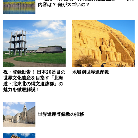
内容は？ 何がスゴいの？
リオのカーニバルのメイン・イベント、サンボドロモのパレ
ード。予選を勝ち抜いた選抜チームによるブラジル・サン
バ・コンテストの頂点
一説によると、カーニバルの語源はラテン語の"carne
vale"（「肉よ、さらば！」あるいは「肉よ、ありがと
う！」）。日本語の「謝肉」もここから来ているわけだ
が、ラテン諸国ではどうやら「身を清める前にパーッと
祝・登録勧告！ 日本20番目の
地域別世界遺産数
世界文化遺産を目指す「北海
やろうぜ！」という具合に解釈されるようになったらし
道・北東北の縄文遺跡群」の
い。
魅力を徹底解説！
そして毎年2～3月の数日間、山車（だし）やパレードを
出してカーニバルを祝う。日本で有名なのはリオ・デ・
世界遺産登録数の推移
ジャネイロで行われる「リオのカーニバル」だが、ブラ
ジルでもっとも盛り上がるといわれるのは「サルバドー