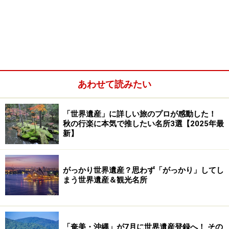
あわせて読みたい
「世界遺産」に詳しい旅のプロが感動した！
サン・フランシスコ教会、黄金のチャペル。使用した金は合
秋の行楽に本気で推したい名所3選【2025年最
計すると1tになるともいわれる
新】
キリスト教でもっとも重要な祭日である復活祭＝イース
ター。イエスが復活したこの日を祝うために、イースタ
がっかり世界遺産？思わず「がっかり」してし
まう世界遺産＆観光名所
ー前の46日間、キリスト教徒は祈りや断食を行って身を
清める。この期間を四旬節というのだが、この四旬節の
直前に行われるのが謝肉祭＝カーニバルだ。
「奄美・沖縄」が7月に世界遺産登録へ！ その