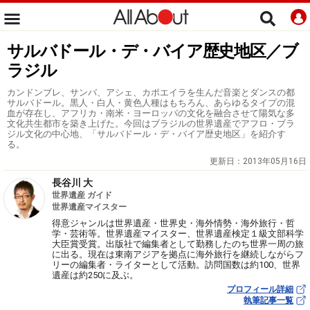
サルバドール・デ・バイア歴史地区／ブ
ラジル
カンドンブレ、サンバ、アシェ、カポエイラを生んだ音楽とダンスの都
サルバドール。黒人・白人・黄色人種はもちろん、あらゆるタイプの混
血が存在し、アフリカ・南米・ヨーロッパの文化を融合させて陽気な多
文化共生都市を築き上げた。今回はブラジルの世界遺産でアフロ・ブラ
ジル文化の中心地、「サルバドール・デ・バイア歴史地区」を紹介す
る。
更新日：
2013年05月16日
長谷川 大
世界遺産 ガイド
世界遺産マイスター
得意ジャンルは世界遺産・世界史・海外情勢・海外旅行・哲
学・芸術等。世界遺産マイスター、世界遺産検定１級文部科学
大臣賞受賞。出版社で編集者として勤務したのち世界一周の旅
に出る。現在は東南アジアを拠点に海外旅行を継続しながらフ
リーの編集者・ライターとして活動。訪問国数は約100、世界
遺産は約250に及ぶ。
プロフィール詳細
執筆記事一覧