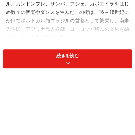
ル。カンドンブレ、サンバ、アシェ、カポエイラをはじ
め数々の音楽やダンスを生んだこの街は、16～18世紀に
かけてポルトガル領ブラジルの首都として繁栄し、南米
先住民・アフリカ黒人奴隷・ヨーロッパ移民の文化を融
合させて、多彩な文化を生み出した。
今回はブラジルの世界遺産であり、アフロ・ブラジル文
続きを読む
化の中心地、「サルバドール・デ・バイア歴史地区」を
紹介する。
世界一の熱狂、サルバドールのカーニバル