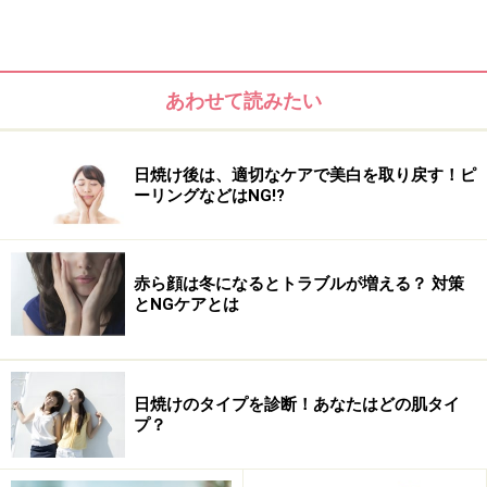
使い方がとてもユニークで、トリートメントのチューブ
の先端を頭皮に近づけたら、歯磨き粉を歯ブラシにのせ
あわせて読みたい
るように、中味のテクスチャーを線上に頭皮にオン。そ
の後、頭皮をマッサージしつつ、毛髪全体にもなじませ
日焼け後は、適切なケアで美白を取り戻す！ピ
ていきます。
ーリングなどはNG!?
この“直づけ”には非常に手応えがあり、トリートメント
後には、まるで頭皮をクリームパックしたような保湿感
赤ら顔は冬になるとトラブルが増える？ 対策
とリフレッシュ感が持続。しかも、翌日の昼間に頭皮を
とNGケアとは
こすった後にニオイのチェックをしても、脂っぽいニオ
イはナシ。頭皮を保湿することで、余分な脂が整えられ
のことを実感しました。
日焼けのタイプを診断！あなたはどの肌タイ
プ？
これまで全身のなかでも“頭部”は、スキンケア・ボディ
ケアのなかでも“後回し”にされやすい部位でしたが、実