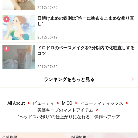
2012/02/29
日焼け止めの鉄則は“均一に塗布＆こまめな塗り直
4
し”
2012/06/19
ドロドロのベースメイクを2分以内で化粧直しする
5
コツ
2012/07/30
ランキングをもっと見る
>
>
>
>
All About
ビューティ
MICO
ビューティティップス
>
美髪キープのマストアイテム
“ヘッドスパ帰り”の仕上がりになれる、傑作ヘアケア
会社概要
採用情報