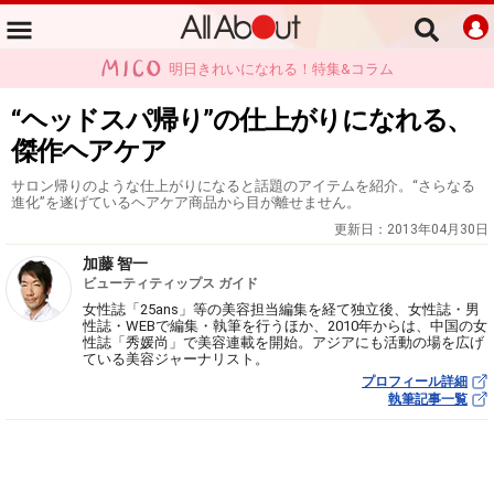
明日きれいになれる！特集&コラム
“ヘッドスパ帰り”の仕上がりになれる、
傑作ヘアケア
サロン帰りのような仕上がりになると話題のアイテムを紹介。“さらなる
進化”を遂げているヘアケア商品から目が離せません。
更新日：
2013年04月30日
加藤 智一
ビューティティップス ガイド
女性誌「25ans」等の美容担当編集を経て独立後、女性誌・男
性誌・WEBで編集・執筆を行うほか、2010年からは、中国の女
性誌「秀媛尚」で美容連載を開始。アジアにも活動の場を広げ
ている美容ジャーナリスト。
プロフィール詳細
執筆記事一覧