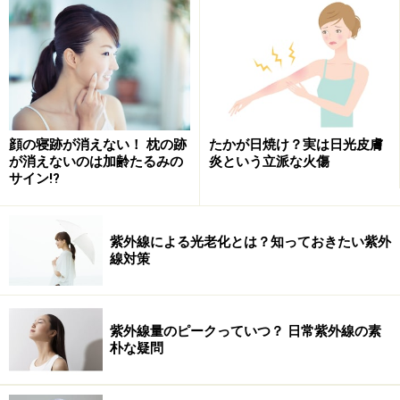
は毛髪、頭皮状態、ニオイなど、さまざまな肌悩みが現
れやすいとパーツ。
最近、頭皮の状態が気になってきたなと思ったら、この
ようなサロンユースの製品を使うことで、まずは自宅で
顔の寝跡が消えない！ 枕の跡
たかが日焼け？実は日光皮膚
の頭皮ケアを充実させましょう。
が消えないのは加齢たるみの
炎という立派な火傷
サイン!?
■DATA
ケラスターゼ ＳＰ 6ml×10本 3,675円／ケラスター
紫外線による光老化とは？知っておきたい紫外
ゼ
線対策
＊外部サイト
http://www.kerastase-paris.jp/
紫外線量のピークっていつ？ 日常紫外線の素
朴な疑問
ザ・ヘアケア アデノバイタル スカルプトリートメン
ト
130g×２本 3,675円／資生堂プロフェッショナル