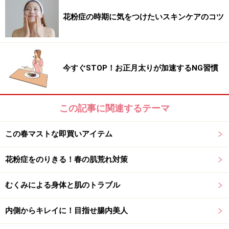
＊外部サイト
花粉症の時期に気をつけたいスキンケアのコツ
http://www.pro.shiseido.co.jp/
※記事内容は執筆時点のものです。最新の内容をご確認くださ
い。
今すぐSTOP！お正月太りが加速するNG習慣
※個人の体質、また、誤った方法による実践に起因して肌荒れや
不調を引き起こす場合があります。実践の際には、必ず自身の体
質及び健康状態を十分に考慮し、正しい方法で行ってください。
また、全ての方への有効性を保証するものではありません。
この記事に関連するテーマ
この春マストな即買いアイテム
花粉症をのりきる！春の肌荒れ対策
むくみによる身体と肌のトラブル
内側からキレイに！目指せ腸内美人