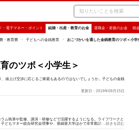
ド・電子マネー・ポイント
結婚・出産・教育のお金
退職金・老後のお金
税
費・教育費
子どもへの金銭教育
おこづかいを通した金銭教育のツボ＜小学
育のツボ＜小学生＞
り、値上げ交渉に応じるご家庭もあるのではないでしょうか。子どもの金銭
更新日：2019年09月15日
コラム執筆や監修、講演・研修などで活躍するようになる。ライフワークと
、子どもマネー総合研究会理事や、亜細亜大学ほかで非常勤講師も務める。
...続きを読む