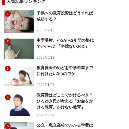
人気記事ランキング
子供への教育投資はどうすれば
1
成功する？
2006/09/11
中学受験、小5から2年間の塾代
2
でかかった「半端ないお金」
2022/05/13
教育資金のめどを中学卒業まで
3
に付けたい3つのワケ
2022/01/27
教育費はどこまでかけるべき？
4
ひろゆき氏が考える「お金をか
ける教育、かけない教育」
2026/06/27
公立・私立高校でかかる学費は
5