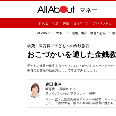
マネー
貯める
投資
保険
住宅ローン
クレジットカー
All About
マネー
結婚・出産・教育のお金
学
学費・教育費
／子どもへの金銭教育
おこづかいを通した金銭教
子どもの進級や進学をきっかけにおこづかいをスタートさせた
教育の必要性や始め方について考えてみましょう。
豊田 眞弓
教育費 ・ 奨学金 ガイド
ファイナンシャルプランナー（AFP）
マネー誌・女性誌の外部ライターを経て、マネー
して、子供や生徒・学生の金融経済教育に携わり
趣味は講談、猫に添い寝。