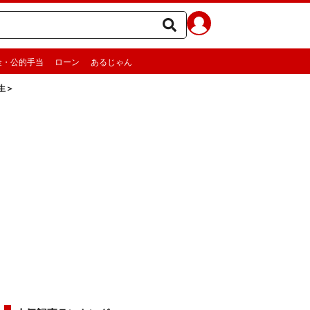
金・公的手当
ローン
あるじゃん
生＞