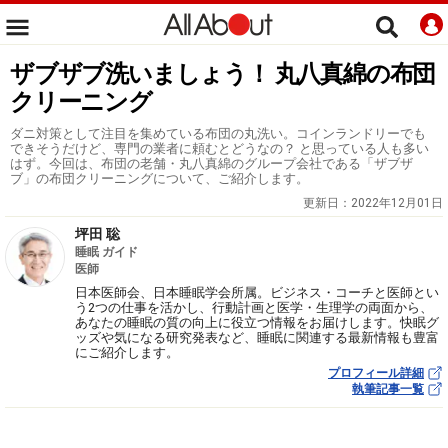
ザブザブ洗いましょう！ 丸八真綿の布団
クリーニング
ダニ対策として注目を集めている布団の丸洗い。コインランドリーでも
できそうだけど、専門の業者に頼むとどうなの？ と思っている人も多い
はず。今回は、布団の老舗・丸八真綿のグループ会社である「ザブザ
ブ」の布団クリーニングについて、ご紹介します。
更新日：
2022年12月01日
坪田 聡
睡眠 ガイド
医師
日本医師会、日本睡眠学会所属。ビジネス・コーチと医師とい
う2つの仕事を活かし、行動計画と医学・生理学の両面から、
あなたの睡眠の質の向上に役立つ情報をお届けします。快眠グ
ッズや気になる研究発表など、睡眠に関連する最新情報も豊富
にご紹介します。
プロフィール詳細
執筆記事一覧