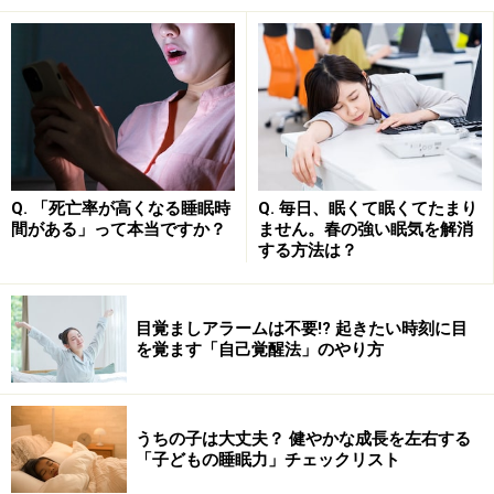
のシミ抜き剤を使い分け、超音波シミ抜き器やスチーム
器なども併用してきれいにします。布団の中綿までしっ
かり洗剤をしみこませた後、巨大な洗浄機で洗います。
布団一枚あたり200～300リットルもの水を使うので、中
までしっかり洗ってすすげます。
布団の種類や中綿によって、最適の乾燥方法は違いま
Q. 「死亡率が高くなる睡眠時
Q. 毎日、眠くて眠くてたまり
間がある」って本当ですか？
ません。春の強い眠気を解消
す。羽毛布団は回転させながら、羊毛パッドは静かに広
する方法は？
げたまま乾燥させるのがよいです。自宅やコインランド
リーでのように高い温度で乾燥すると、形が崩れてしま
います。クリーニング工場ではゆっくり乾燥させるの
目覚ましアラームは不要!? 起きたい時刻に目
を覚ます「自己覚醒法」のやり方
で、布団がふんわり仕上がります。
最後に、汚れ落ちの状態や異物の有無などを検査して、
うちの子は大丈夫？ 健やかな成長を左右する
依頼主の元へ返送されます。布団を工場に送ってから、
「子どもの睡眠力」チェックリスト
約1週間で戻ってきます。料金は、布団を受け取った時