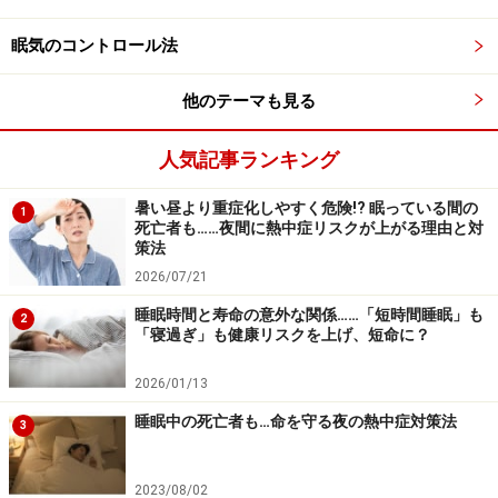
クが6,300円、2枚パックが9,030円、一番人気の3枚パッ
クが11,550円です。抗菌・防臭コースは1枚パックが
眠気のコントロール法
6,930円、2枚パックが10,290円、3枚パックが13,440円
です。
他のテーマも見る
人気記事ランキング
【関連サイト】
ふとんクリニック
（マルハチ）
暑い昼より重症化しやすく危険!? 眠っている間の
1
ふかふか大好き！ 布団の正しい干し方と保管法
死亡者も……夜間に熱中症リスクが上がる理由と対
策法
※記事内容は執筆時点のものです。最新の内容をご確認くださ
2026/07/21
い。
※当サイトにおける医師・医療従事者等による情報の提供は、診
睡眠時間と寿命の意外な関係……「短時間睡眠」も
2
断・治療行為ではありません。診断・治療を必要とする方は、適
「寝過ぎ」も健康リスクを上げ、短命に？
切な医療機関での受診をおすすめいたします。記事内容は執筆者
個人の見解によるものであり、全ての方への有効性を保証するも
2026/01/13
のではありません。当サイトで提供する情報に基づいて被ったい
かなる損害についても、当社、各ガイド、その他当社と契約した
睡眠中の死亡者も…命を守る夜の熱中症対策法
3
情報提供者は一切の責任を負いかねます。
免責事項
2023/08/02