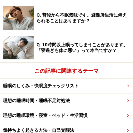
に支払うシステムです。
Q. 普段から不眠気味です。避難所生活に備え
られることはありますか？
「ザブザブふとんクリーニング」の料金
布団の丸洗いは、できれば年1回がおススメです。季節
Q. 10時間以上眠ってしまうことがあります。
「寝過ぎも体に悪い」って本当ですか？
の変わり目などに、それまで使っていた布団をクリーニ
ングに出す人が多いようです。
この記事に関連するテーマ
「ザブザブふとんクリーニング」には、上で説明した
「スタンダードコース」のほかに、「抗菌・防臭コー
睡眠のしくみ・快眠度チェックリスト
ス」があります。このコースではスタンダードコースに
理想の睡眠時間・睡眠不足対処法
加えて、オゾン殺菌処理と銀イオン抗菌処理が行われま
す。
理想の睡眠環境・寝室・ベッド・生活習慣
気になる料金ですが、スタンダードコースでは1枚パッ
気持ちよく起きる方法・自己覚醒法