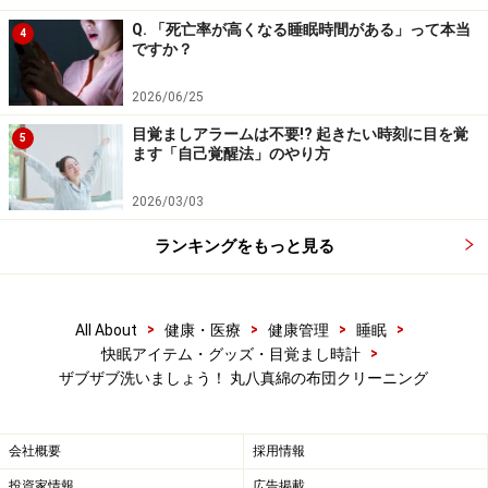
【編集部おすすめの購入サイト】
Q. 「死亡率が高くなる睡眠時間がある」って本当
4
ですか？
Amazonで睡眠グッズをチェック！
2026/06/25
目覚ましアラームは不要!? 起きたい時刻に目を覚
5
楽天市場で睡眠用品をチェック！
ます「自己覚醒法」のやり方
2026/03/03
ランキングをもっと見る
>
>
>
>
All About
健康・医療
健康管理
睡眠
>
快眠アイテム・グッズ・目覚まし時計
ザブザブ洗いましょう！ 丸八真綿の布団クリーニング
会社概要
採用情報
投資家情報
広告掲載