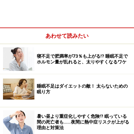
大量の水で洗うから、布団がきれいになります
丸八真綿の関連会社「
ザブザブ
」では、自社の布団だけ
でなく他社で買った布団に対しても、クリーニングサー
あわせて読みたい
ビスを提供しています。年間20万枚以上、累計500万枚
も行っている「ザブザブふとんクリーニング」は、次の
ような流れで行われます。
寝不足で肥満率が73％も上がる!? 睡眠不足で
ホルモン量が乱れると、太りやすくなるワケ
インターネットで申し込むと、宅配梱包キットと「おふ
とん診断書」が送られてきます。「おふとん診断書」に
睡眠不足はダイエットの敵！ 太らないための
布団の状態などを記入し、宅配業者に布団を引き渡しま
眠り方
す。クリーニング工場では、届いた布団の汚れや傷みを
チェックして、その布団にふさわしいクリーニング方法
を決めます。
暑い昼より重症化しやすく危険!? 眠っている
間の死亡者も……夜間に熱中症リスクが上がる
理由と対策法
落ちにくい汚れやシミのある場合は、洗浄の前に数種類