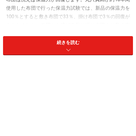
使用した布団で行った保温力試験では、新品の保温力を
100％とすると敷き布団で33％、掛け布団で3％の回復が
みられました。布団から逃げる熱は掛け布団より敷き布
団からのほうが多いので、敷き布団の保温力が回復する
と温かく眠られるはずです。
続きを読む
天日で布団を干しても、ダニは影の側に移動して生き延
びてしまいます。布団を洗って乾燥することで初めて、
ダニを殺し、ダニの死がいやフン、細菌、花粉なども洗
い流せます。特に、専門業者で布団をクリーニングして
もらうと、ダニを全滅させることも可能です。
布団はこうしてきれいになる