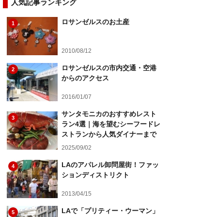
人気記事ランキング
ロサンゼルスのお土産
1
2010/08/12
ロサンゼルスの市内交通・空港
2
からのアクセス
2016/01/07
サンタモニカのおすすめレスト
3
ラン4選｜海を望むシーフードレ
ストランから人気ダイナーまで
2025/09/02
LAのアパレル卸問屋街！ファッ
4
ションディストリクト
2013/04/15
LAで「プリティー・ウーマン」
5