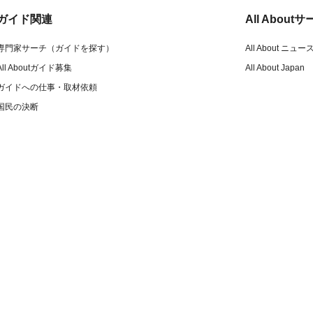
ガイド関連
All Abou
専門家サーチ（ガイドを探す）
All About ニュー
All Aboutガイド募集
All About Japan
ガイドへの仕事・取材依頼
国民の決断