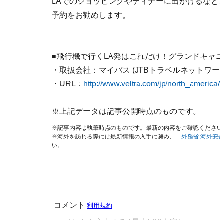
LAでのショッピングやディナーに出かけるな
予約をお勧めします。
■飛行機で行くLA発はこれだけ！グランドキャ
・取扱会社：マイバス (JTBトラベルネットワー
・URL：
http://www.veltra.com/jp/north_americ
※上記データは記事公開時点のものです。
※記事内容は執筆時点のものです。最新の内容をご確認くださ
※海外を訪れる際には最新情報の入手に努め、「
外務省 海外
い。