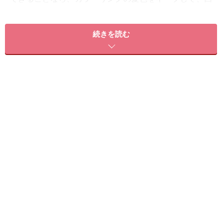
数を減らしたいところ。美しさをキープする、カラーリ
ング後のケアを紹介します。
続きを読む
怖いのは髪よりも頭皮へのダメージ