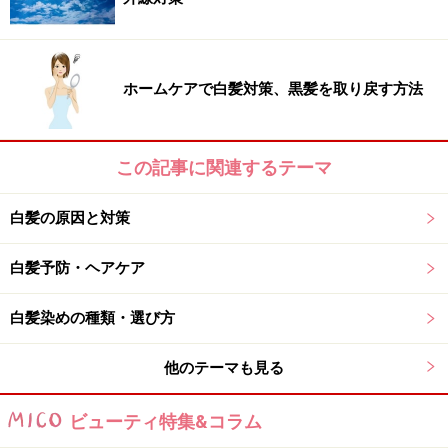
大丈夫だったのに……」という方でも、今回発症する危険
性は0％ではありません。本来であれば、サロンでカラ
ーリングする際も、パッチテストなどのアレルギーテス
ホームケアで白髪対策、黒髪を取り戻す方法
トを行った方が安心なのですが、そこまで細かいことを
気にする方は、残念ながら少ないのが現状です。
この記事に関連するテーマ
髪の根元が黒くなったからと、頻繁にカラーリングを繰
り返す女性も多いと聞きますが、髪はもちろん、頭皮の
白髪の原因と対策
健康を考えたらカラーリングに対してもっと慎重になる
白髪予防・ヘアケア
べきでしょう。カラーリングをしないことがベストです
が、最低でも月に1回、できれば、2ヵ月ぐらい間隔をあ
白髪染めの種類・選び方
けるのがベターです。カラーリングの効果を長くキープ
することができれば、カラーリングの回数を減らすこと
他のテーマも見る
ができます。
ビューティ特集&コラム
次ページでは、カラーリングの髪色を長く保つためのコ