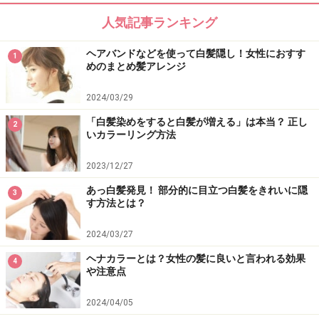
人気記事ランキング
ヘアバンドなどを使って白髪隠し！女性におすす
1
めのまとめ髪アレンジ
2024/03/29
「白髪染めをすると白髪が増える」は本当？ 正し
2
いカラーリング方法
2023/12/27
あっ白髪発見！ 部分的に目立つ白髪をきれいに隠
3
す方法とは？
2024/03/27
ヘナカラーとは？女性の髪に良いと言われる効果
4
や注意点
2024/04/05