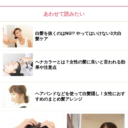
あわせて読みたい
白髪を抜くのはNG!? やってはいけない3大白
髪ケア
カラーリング（永久染毛剤）の仕組み。キューティクルをは
がして髪の内部に染料を浸透させます
1990年代後半、“ギャル”ファッションの一部として、茶
ヘナカラーとは？女性の髪に良いと言われる効
髪が流行しました。そして、今では自由に髪の色を変え
果や注意点
るカラーリングは、もはや当たり前のことに。ここでい
う「カラーリング」とは、永久染毛剤のことです。永久
染毛剤は、髪の表面（キューティクル）をはがして、染
ヘアバンドなどを使って白髪隠し！女性におす
料を内部へ浸透させ、髪の色を変化させる働きがありま
すめのまとめ髪アレンジ
す。その際、タンパク質の結合力が弱まるため、髪への
ダメージは避けられません。