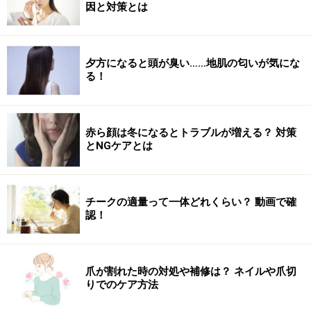
因と対策とは
夕方になると頭が臭い……地肌の匂いが気にな
る！
赤ら顔は冬になるとトラブルが増える？ 対策
とNGケアとは
チークの適量って一体どれくらい？ 動画で確
認！
爪が割れた時の対処や補修は？ ネイルや爪切
りでのケア方法