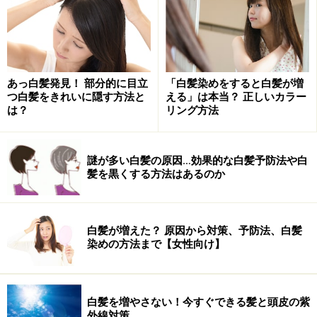
おそらく、いま30代の女性は、10代のころからカラーリ
ングを始めている方が多いのではないでしょうか。髪へ
のダメージよりも、怖いのは頭皮へのダメージ。「髪の
コシ・ハリが失われている」「髪が細くなった」「抜け
毛が増えた」「薄毛になった」「クセ毛、白髪が増え
あっ白髪発見！ 部分的に目立
「白髪染めをすると白髪が増
つ白髪をきれいに隠す方法と
える」は本当？ 正しいカラー
た」など、髪の悩みが増えたという女性の方は、若いこ
は？
リング方法
ろからカラーリングを続けてきたことで頭皮へのダメー
ジが蓄積し、頭皮そのものが弱っている可能性が高いで
謎が多い白髪の原因…効果的な白髪予防法や白
しょう。
髪を黒くする方法はあるのか
アレルギー症状は突然発症する!?
白髪が増えた？ 原因から対策、予防法、白髪
染めの方法まで【女性向け】
カラーリング剤は昔と比べて安全性が高まっています
が、まれに頭皮のかぶれなどのアレルギー症状が出る方
もいます。花粉症と同じように、カラーリング剤による
白髪を増やさない！今すぐできる髪と頭皮の紫
アレルギー症状も、ある日突然発症するもの。「前回は
外線対策