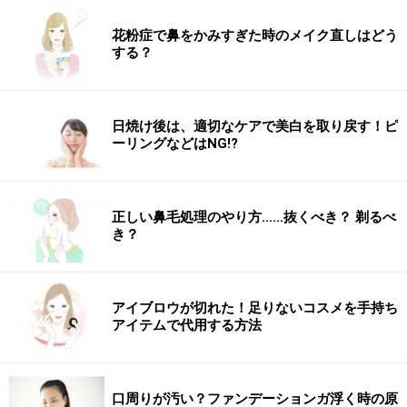
ツを紹介します。
花粉症で鼻をかみすぎた時のメイク直しはどう
する？
※記事内容は執筆時点のものです。最新の内容をご確認くださ
い。
日焼け後は、適切なケアで美白を取り戻す！ピ
次のページへ
1
/
2
ーリングなどはNG!?
正しい鼻毛処理のやり方……抜くべき？ 剃るべ
き？
アイブロウが切れた！足りないコスメを手持ち
アイテムで代用する方法
口周りが汚い？ファンデーションガ浮く時の原