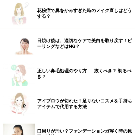
花粉症で鼻をかみすぎた時のメイク直しはどう
する？
日焼け後は、適切なケアで美白を取り戻す！ピ
サイドがたるまないように気をつける
ーリングなどはNG!?
4. 3で分けとった髪を輪ゴムでゆるめに結ぶ。
正しい鼻毛処理のやり方……抜くべき？ 剃るべ
き？
一回転させる事でねじれ、オシャレな印象になる
アイブロウが切れた！足りないコスメを手持ち
アイテムで代用する方法
5. 4の毛束の毛先を、輪ゴムの結び目の内側をくぐらせ
るように、下から上へ一回転させる。
口周りが汚い？ファンデーションガ浮く時の原