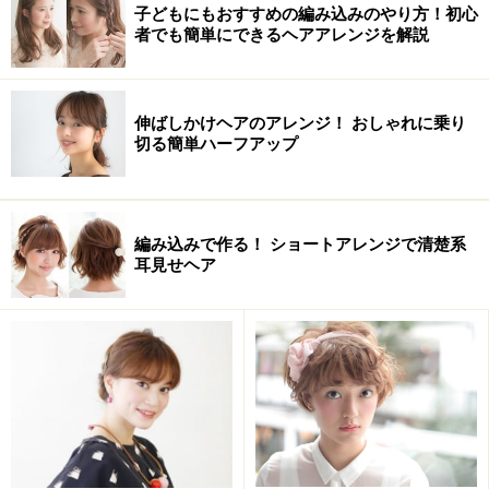
子どもにもおすすめの編み込みのやり方！初心
髪量 少ない～多い
者でも簡単にできるヘアアレンジを解説
顔型 丸 卵 逆三角 ベース
クセ なし～あり
伸ばしかけヘアのアレンジ！ おしゃれに乗り
切る簡単ハーフアップ
ヘアアレンジの方法・やり方
編み込みで作る！ ショートアレンジで清楚系
耳見せヘア
毛先を巻いておくと仕上がりにやわらかさが出る
1. 32ミリのアイロンで毛先をワンカールさせる。