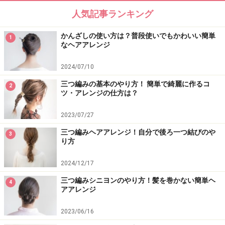
次ページでは、上手く仕上げるポイントをご紹介しま
人気記事ランキング
す。
かんざしの使い方は？普段使いでもかわいい簡単
1
※記事内容は執筆時点のものです。最新の内容をご確認くださ
なヘアアレンジ
い。
2024/07/10
三つ編みの基本のやり方！ 簡単で綺麗に作るコ
次のページへ
1
/
2
2
ツ・アレンジの仕方は？
2023/07/27
三つ編みヘアアレンジ！自分で後ろ一つ結びのや
3
り方
2024/12/17
三つ編みシニヨンのやり方！髪を巻かない簡単ヘ
4
アアレンジ
2023/06/16