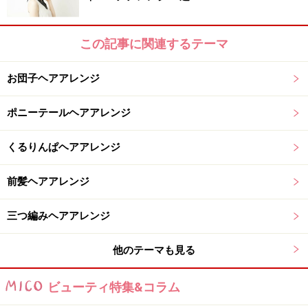
この記事に関連するテーマ
お団子ヘアアレンジ
少しづつ立てていくと失敗しない
ポニーテールヘアアレンジ
2. バックトップの髪を頭に対して垂直に持ち上げ、根元
に逆毛を立てる。尚、髪をおろしたとき、逆毛が見えな
くるりんぱヘアアレンジ
い程度にすると良い。逆毛を立てておくことで仕上がり
前髪ヘアアレンジ
の際、トップにボリュームが出やすくなる。
三つ編みヘアアレンジ
他のテーマも見る
ラフに分けとった方が仕上がりナチュラルになる
ビューティ特集&コラム
3.耳上のラインで上下にざっくりと髪を分けとる。