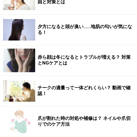
因と対策とは
夕方になると頭が臭い……地肌の匂いが気にな
る！
少しづつ引っ張る
6. 一回転させると写真のようなねじれができる。この
時、くぐらせた毛束を二つに分け、左右に引っ張るとた
赤ら顔は冬になるとトラブルが増える？ 対策
とNGケアとは
るみがとれる。
チークの適量って一体どれくらい？ 動画で確
認！
爪が割れた時の対処や補修は？ ネイルや爪切
りでのケア方法