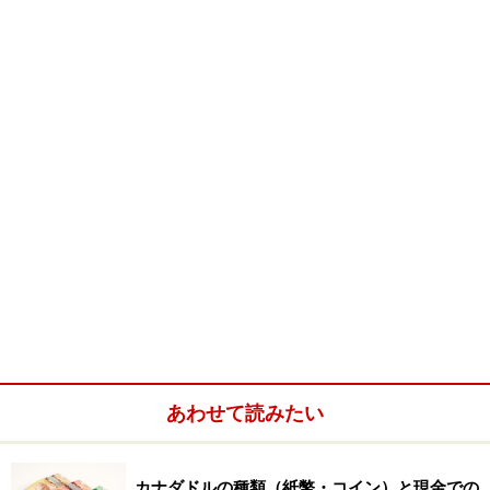
人から子どもまで楽しめるヘーゼルナッツはお土産とし
てオススメだと思いますよ。
＜DATA＞
■Canadian Hazelnut Inc.
住所：6682 #7 Highway, Agassiz BC
公式HP：
Canadian Hazelnut Inc.
※このデータは記事公開時点のものです。
※記事内容は執筆時点のものです。最新の内容をご確認くださ
い。
※海外を訪れる際には最新情報の入手に努め、「
外務省 海外安全
ホームページ
」を確認するなど、安全確保に十分注意を払ってく
ださい。
あわせて読みたい
カナダドルの種類（紙幣・コイン）と現金での