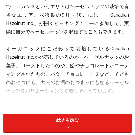
で、アガシズというエリアはヘーゼルナッツの栽培で有
名なエリア。収穫期の9月～10月には、「Canadian
Hazelnut Inc.」が開くピッキングツアーに参加して、実
際に自分でヘーゼルナッツを収穫することもできます。
オーガニックにこだわって栽培しているCanadian
Hazelnut Inc.が発売しているのが、ヘーゼルナッツのお
菓子。ローストしたものや、飴やチョコレートがコーテ
ィングされたもの、バターチョコレート味など、子ども
のおやつにも、大人のお酒のおつまみにもなるヘーゼル
ナッツをバリエーション多く取りそろえています。
ヘーゼルナッツを含むナッツ類は心疾患、高脂血症、糖
尿病などの生活習慣病への改善効果があるとされていま
続きを読む
す。また、ヘーゼルナッツは血行促進・美肌・便秘解
消・骨粗鬆症予防などが期待できるとされています。大