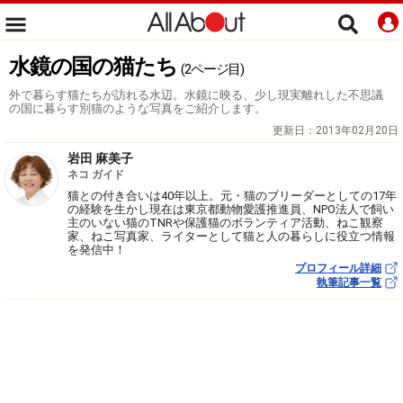
水鏡の国の猫たち
(2ページ目)
外で暮らす猫たちが訪れる水辺。水鏡に映る、少し現実離れした不思議
の国に暮らす別猫のような写真をご紹介します。
更新日：
2013年02月20日
岩田 麻美子
ネコ ガイド
猫との付き合いは40年以上。元・猫のブリーダーとしての17年
の経験を生かし現在は東京都動物愛護推進員、NPO法人で飼い
主のいない猫のTNRや保護猫のボランティア活動、ねこ観察
家、ねこ写真家、ライターとして猫と人の暮らしに役立つ情報
を発信中！
プロフィール詳細
執筆記事一覧