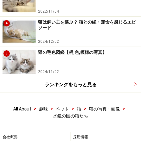
2022/11/04
猫は飼い主を選ぶ？ 猫との縁・運命を感じるエピ
4
ソード
2024/12/02
猫の毛色図鑑【柄,色,模様の写真】
5
2024/11/22
ランキングをもっと見る
>
>
>
>
>
All About
趣味
ペット
猫
猫の写真・画像
水鏡の国の猫たち
会社概要
採用情報