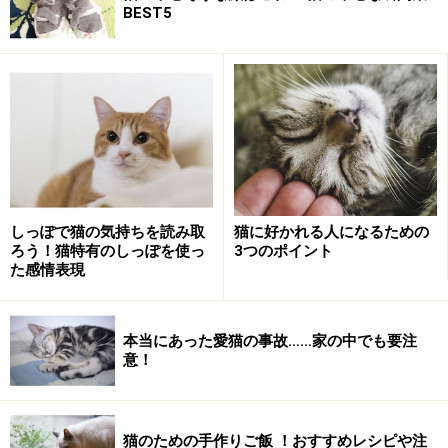
BEST5
しっぽで猫の気持ちを読み取
猫に好かれる人になるための
ろう！猫特有のしっぽを使っ
3つのポイント
た感情表現
本当にあった愛猫の事故……家の中でも要注
意！
猫のための手作りご飯 ！おすすめレシピや注