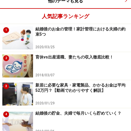
他のテーマも見る
人気記事ランキング
※記事内容は執筆時点のものです。最新の内容をご確認くださ
い。
本記事の内容は一般的な情報提供を目的としており、特定の金融
結婚後のお金の管理！家計管理における夫婦の約
1
商品や投資行動を推奨するものではありません。
束5つ
投資や資産運用に関する最終的なご判断はご自身の責任において
行ってください。
2020/03/25
掲載情報の正確性・完全性については十分に配慮しております
が、その内容を保証するものではなく、これに基づく損失・損害
育休vs出産退職、妻たちの収入徹底比較！
2
などについて当社は一切の責任を負いません。
最新の情報や詳細については、必ず各金融機関やサービス提供者
の公式情報をご確認ください。
2018/03/07
新居に必要な家具・家電製品、かかるお金は平均
3
52万円？【動画でわかりやすく解説】
次のページへ
1
/
2
2020/01/29
結婚後の貯金、夫婦で毎月いくら貯めていく？
4