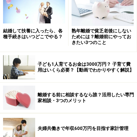
結婚して扶養に入ったら、各
熟年離婚で貧乏老後にしない
種手続きはいつどこでやる？
ためには？離婚前にやってお
きたい3つのこと
費用負担は風習により違う
海外での結婚式事情は、その風習によってかなり変わっ
子ども1人育てるお金は3000万円？ 子育て費
てきます。日本国内でも、北海道では会費制で披露宴を
用はいくら必要？【動画でわかりやすく解説】
行う一方で、100人以上の招待客で豪華な披露宴を行う
地域もあるようで、地域によって結婚式にかかるお金は
離婚する前に相談するなら誰？活用したい専門
かなりの差があるようです。
家相談・3つのメリット
また、費用負担も国によって違います。アメリカでは結
婚式の費用は新婦もちと言われています。結婚式の費用
夫婦共働きで年収600万円を目指す家計管理
が200万円ほどかかり、新婦側がも全額を支払ったとい