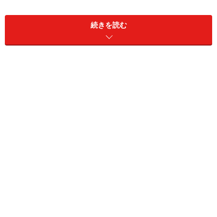
続きを読む
日本だけで結婚式を行う場合は、国内の結婚式を想定す
ればいいでしょう。この時は、相手の家族が参加する場
合の旅費や宿泊費を考える必要があります。
日本では行わずに海外だけで行う場合や、海外と日本で
2回行う場合は事情が変わってきます。まず、相手の国