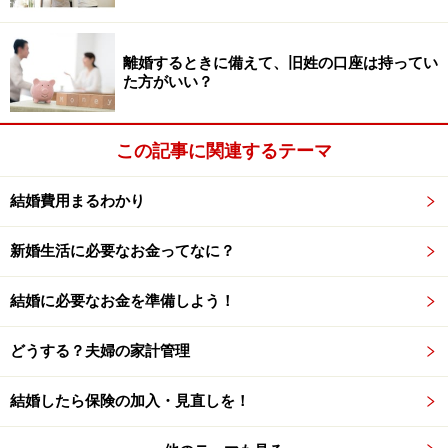
う例もあります。もちろん、両家で話し合いをして、両
家で負担しあうというカップルもあるそうです。
離婚するときに備えて、旧姓の口座は持ってい
た方がいい？
ご祝儀があるかも要確認
この記事に関連するテーマ
日本の結婚式では、出席者からのご祝儀があるのが一般
的です。中には、ご祝儀で結婚式の費用の大半をまかな
結婚費用まるわかり
うというカップルもいます。
新婚生活に必要なお金ってなに？
海外の結婚式ではご祝儀はあまりないので、ここは注意
をしましょう。お祝いはプレゼントとして品物を贈ると
結婚に必要なお金を準備しよう！
ころが多いようです。
どうする？夫婦の家計管理
以上、国際結婚カップルの結婚式事情をみてきました。
結婚したら保険の加入・見直しを！
結婚式以外にも、気を付けるべきポイントがまだありま
す！
次のページ
でご紹介します。