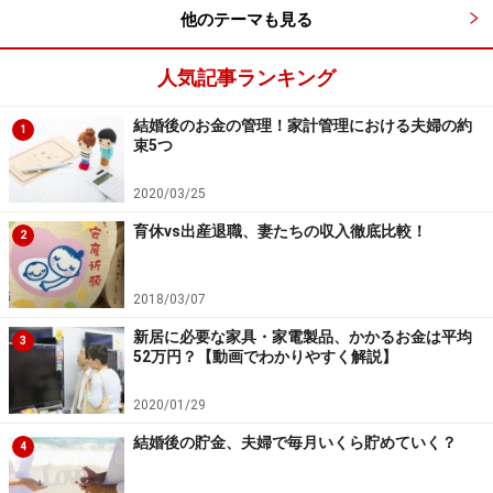
給付金が受給できるのは、育児休業を取得する人で、雇
他のテーマも見る
用保険の一般被保険者、また休業開始前の2年間に賃金
支払基礎日数11日以上ある月（過去に基本手当の受給資
人気記事ランキング
格決定を受けたことがある方については、その後のもの
結婚後のお金の管理！家計管理における夫婦の約
に限ります）が12カ月以上ある人です。
1
束5つ
また、期間を定めて雇用されている場合は、育児休業の
2020/03/25
対象となる子が1歳6カ月に達する日までに間に労度契約
育休vs出産退職、妻たちの収入徹底比較！
2
が満了することが明らかでない人です。
2018/03/07
ただし、育休中に休業前の8割以上の給料が支払われて
新居に必要な家具・家電製品、かかるお金は平均
いる場合は、支給されません。また、男女を問わずに支
3
52万円？【動画でわかりやすく解説】
給されます。
2020/01/29
結婚後の貯金、夫婦で毎月いくら貯めていく？
4
産休中期間のパパは「出産時育児休業給付