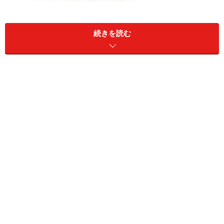
育休中のお金事情を調べておくと、安心して育児に専念でき
る
続きを読む
育児休業とは、育児休業法の法律で認められたもので、
原則として子が1歳に達するまでの間は労働者が取得で
きるものです。
パート、派遣、契約社員などの期間雇用者でも育児休業
を取得できる場合があります。子どもが1歳6カ月に達す
る日までの間に、その労働契約の期間が満了することが
明らかでない場合は、育児休業を取得できます。また、
男女を問わずに取得できます。
また、保育所に入所できないなどの特別な事情がある場
合は、子が1歳6カ月まで、更に保育所等に入所できない
場合時などは2歳になるまで育児休業が取得できると法