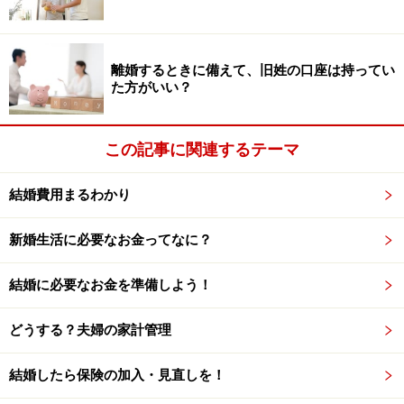
住民税は支払うことに
給料がゼロの場合は、所得税の源泉徴収はありません
離婚するときに備えて、旧姓の口座は持ってい
が、住民税は支払わなくてはいけません。住民税は前年
た方がいい？
の所得に対してかかってきますので、今年の収入には関
係なく支払う必要があります。注意しておきましょう。
この記事に関連するテーマ
結婚費用まるわかり
雇用保険から育児休業給付金
新婚生活に必要なお金ってなに？
産休中には健康保険から「出産手当金」が支給されてい
ました。育児休業中は、雇用保険から「育児休業給付
結婚に必要なお金を準備しよう！
金」が支給されます。
どうする？夫婦の家計管理
給付金が受給できるのはこんな人
結婚したら保険の加入・見直しを！