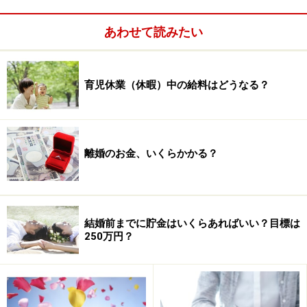
律で定められています。
あわせて読みたい
また、育児休業は2回まで分割して取得することが可能
です。
育児休業（休暇）中の給料はどうなる？
独自に、さらに育休を取れる制度を設けている会社もあ
り、中には、3歳まで育休が取得できるところもありま
す。
離婚のお金、いくらかかる？
育児休業中の給料は？
記事「
産休のときの給料はどうなる？
」 でご紹介しまし
結婚前までに貯金はいくらあればいい？目標は
たが、産前（予定日より6週間。多胎妊娠の場合は14週
250万円？
間）、産後（分娩日の翌日より8週間）の休業である産
休の時は、ほとんどの会社で給料は支給されませんでし
た。