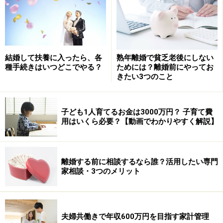
育休中もほとんどの会社では、給料が支払われることは
ありません。
結婚して扶養に入ったら、各
熟年離婚で貧乏老後にしない
種手続きはいつどこでやる？
ためには？離婚前にやってお
社会保険料の負担なし
きたい3つのこと
産前産後休業の間は、健康保険と厚生年金保険料の負担
もありませんでした。育児休業中も引き続き、これらの
子ども1人育てるお金は3000万円？ 子育て費
社会保険料を支払わなくてもいいことになります。
用はいくら必要？【動画でわかりやすく解説】
社会保険料の負担はけっこう重いもの。これがなけれ
離婚する前に相談するなら誰？活用したい専門
ば、安心して育休がとれますね。もちろん、健康保険も
家相談・3つのメリット
厚生年金も被保険者のままです。保険証も使えますし、
厚生年金にも加入している期間となります。
夫婦共働きで年収600万円を目指す家計管理