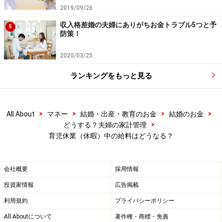
金」が
2019/09/26
子ども出生日から8週間は産後休暇として、ママには出
収入格差婚の夫婦にありがちお金トラブル5つと予
5
防策！
産手当金が健康保険から受給できました。この期間内に
パパは4週間以内の期間で「産後パパ育休」を取得する
2020/03/25
ことができます。
ランキングをもっと見る
その場合は、「出産時育児休業給付金」が支払われま
す。これも2回まで分割取得が可能です。
>
>
>
>
All About
マネー
結婚・出産・教育のお金
結婚のお金
>
どうする？夫婦の家計管理
育児休業（休暇）中の給料はどうなる？
給付金の支給期間は【原則として】子ども
が1歳まで
会社概要
採用情報
支給される期間はいつまでかというと、原則として子ど
投資家情報
広告掲載
もが1歳になるまでです。
利用規約
プライバシーポリシー
All Aboutについて
著作権・商標・免責
ただし、「パパ・ママ育休プラス制度」（父母ともに育