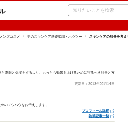
ル
メンズコスメ
男のスキンケア基礎知識・ハウツー
スキンケアの順番を考え
ー
る
然と洗顔と保湿をするより、もっとも効果を上げるために守るべき順番と方
更新日：2013年02月14日
ためのノウハウをお伝えします。
プロフィール詳細
執筆記事一覧