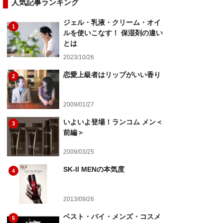
人気記事ランキング
ジェル・乳液・クリーム・オイ
1
ルを使いこなす！ 保湿剤の違い
とは
2023/10/26
恋愛上級者はリップがいい香り
2
2009/01/27
いよいよ登場！ランコム メン＜
3
前編＞
2009/03/25
SK-II MENの本気度
4
2013/09/26
ベスト・バイ・メンズ・コスメ
5