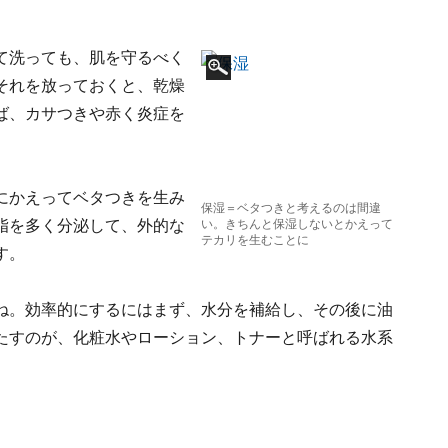
て洗っても、肌を守るべく
それを放っておくと、乾燥
ば、カサつきや赤く炎症を
にかえってベタつきを生み
保湿＝ベタつきと考えるのは間違
脂を多く分泌して、外的な
い。きちんと保湿しないとかえって
テカリを生むことに
す。
ね。効率的にするにはまず、水分を補給し、その後に油
たすのが、化粧水やローション、トナーと呼ばれる水系