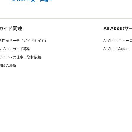
ガイド関連
All Abou
専門家サーチ（ガイドを探す）
All About ニュー
All Aboutガイド募集
All About Japan
ガイドへの仕事・取材依頼
国民の決断