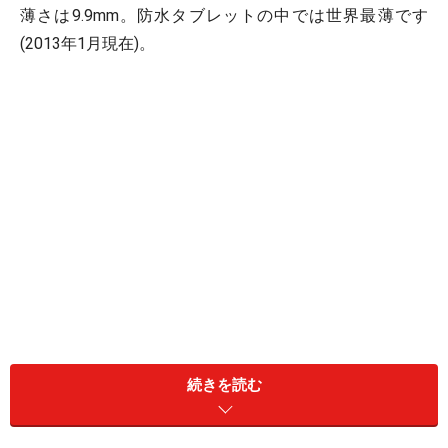
薄さは9.9mm。防水タブレットの中では世界最薄です
(2013年1月現在)。
重さは574g。最軽量とはいきませんが、Windows 8搭載
続きを読む
の10インチ以上のタブレットの中では、充分に軽い部類
だと思います。