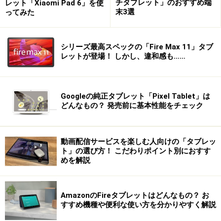
チタブレット」のおすすめ端
レット「Xiaomi Pad 6」を使
公式HP：
http://www.fujitsu-webmart.com/pc/ui011?
末3選
ってみた
SERIES_CODE=1648
シリーズ最高スペックの「Fire Max 11」タブ
※データは記事公開時点のものです。
レットが登場！ しかし、違和感も……
※記事内容は執筆時点のものです。最新の内容をご確認くださ
い。
Googleの純正タブレット「Pixel Tablet」は
どんなもの？ 発売前に基本性能をチェック
【編集部おすすめの購入サイト】
動画配信サービスを楽しむ人向けの「タブレッ
ト」の選び方！ こだわりポイント別におすす
Amazonで人気のタブレット PC をチェック！
めを解説
楽天市場で人気のタブレット PC をチェック！
AmazonのFireタブレットはどんなもの？ お
すすめ機種や便利な使い方を分かりやすく解説