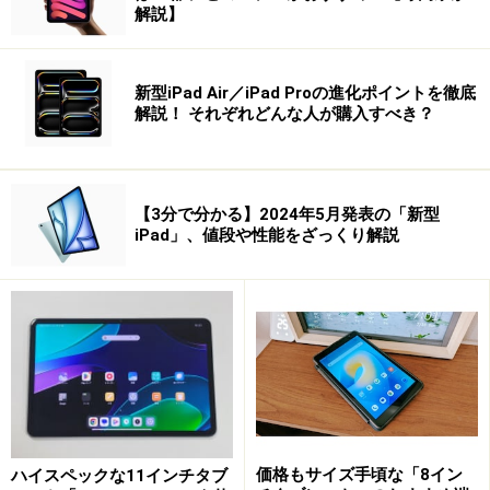
解説】
新型iPad Air／iPad Proの進化ポイントを徹底
解説！ それぞれどんな人が購入すべき？
【3分で分かる】2024年5月発表の「新型
iPad」、値段や性能をざっくり解説
ディスプレイ：10.1型ワイド(タッチパネル・IPS)
OS：Windows 8 32ビット版
CPU：インテル Atom Z2760 (1.50-1.80GHz)
メモリ：2GB
HDD：SSD 約64GB
ドライブ：なし
Office：Office Home and Business 2010 (SP1)
価格もサイズ手頃な「8イン
ハイスペックな11インチタブ