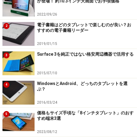
が登場！ 約10.3インチ大画面でお手頃価格
2022/09/26
電子書籍はどのタブレットで楽しむのが良い？お
2
すすめの電子書籍リーダー
2019/01/15
Surface 3を純正ではない格安周辺機器で活用する
3
2015/07/10
WindowsとAndroid、どっちのタブレットを選
4
ぶ？
2016/03/24
価格もサイズ手頃な「8インチタブレット」のおす
5
すめ端末3選
2023/08/12