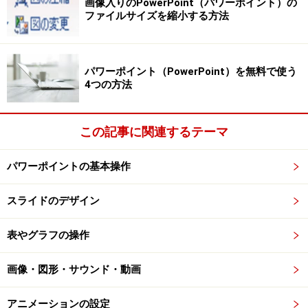
画像入りのPowerPoint（パワーポイント）の
ファイルサイズを縮小する方法
「互換性チェック」ダイアログボックスが表示されて、互換
モードではSmart Artの図表を保存できない旨のメッセージ
が表示される。
パワーポイント（PowerPoint）を無料で使う
このように、互換モードのままでは、
4つの方法
PowerPoint2013/2010/2007が持っている機能の一部し
か利用できないのです。
この記事に関連するテーマ
パワーポイントの基本操作
※記事内容は執筆時点のものです。最新の内容をご確認くださ
い。
※OSやアプリ、ソフトのバージョンによっては画面表示、操作方
スライドのデザイン
法が異なる可能性があります。
表やグラフの操作
次のページへ
1
/
2
画像・図形・サウンド・動画
アニメーションの設定