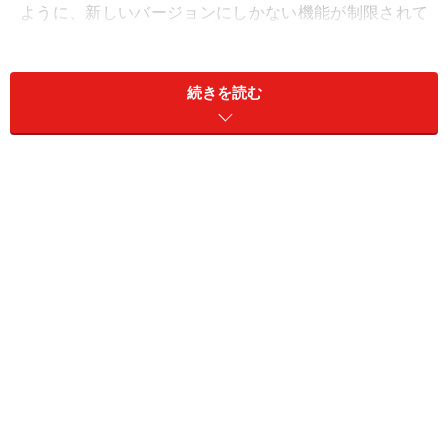
ように、新しいバージョンにしかない機能が制限されて
いる状態のことです。
続きを読む
スライドを見るだけなら互換モードのままでも問題あり
ませんが、スライドを編集するときには互換モードでは
支障が出てきます。
例えば、PowerPoint2003の「図表ギャラリー」の機能を
使って作成した図表は、単なる画像として表示されるた
め、図表の編集が一切できません。
PowerPoint2003で作成したベン図をクリックしても、図表
を編集する「Smart Artツール」タブは表示されない。