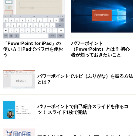
とを示すメッセージが表示されます。
「PowerPoint for iPad」の
パワーポイント
スライドの箇条書きをドラッグして選択し、「ホーム」タブ
使い方！iPadでパワポを使お
（PowerPoint）とは？ 初心
の「Smart Artグラフィックスに変換」ボタンをクリック。
う
者が知っておきたいこと
変換後の図表の種類を選ぶ。
パワーポイントでルビ（ふりがな）を振る方法
とは？
箇条書きを図表に変換できた。クイックアクセスツールバー
の「上書き保存」ボタンをクリックすると……。
パワーポイントで自己紹介スライドを作るコ
ツ！ スライド1枚で完結