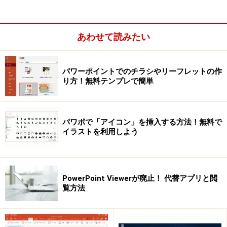
PowerPoint2003のグラフ機能を使って作成したグラフも
同様です。グラフが1つの画像として表示されるため、
グラフをクリックしても「グラフツール」タブは表示さ
あわせて読みたい
れません。
パワーポイントでのチラシやリーフレットの作
り方！無料テンプレで簡単
PowerPoint2003で作成したグラフをクリックすると、「描
画ツール」タブが表示される。グラフが1枚の画像として表
パワポで「アイコン」を挿入する方法！無料で
示されているためだ。
イラストを利用しよう
また、PowerPoint2007以降に搭載された「SmartArt」
の機能を使って、スライド内の箇条書きを図表に変換す
PowerPoint Viewerが廃止！ 代替アプリと閲
ると、表面上はスムーズに図表に変換できますが、「上
覧方法
書き保存」ボタンをクリックした瞬間に「Microsoft
PowerPoint 互換性チェック」ダイアログボックスが表
示され、SmartArtは以前のバージョンで編集できないこ