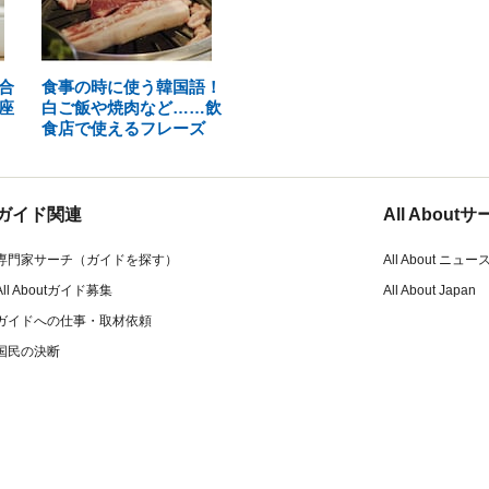
合
食事の時に使う韓国語！
座
白ご飯や焼肉など……飲
食店で使えるフレーズ
ガイド関連
All Abou
専門家サーチ（ガイドを探す）
All About ニュー
All Aboutガイド募集
All About Japan
ガイドへの仕事・取材依頼
国民の決断