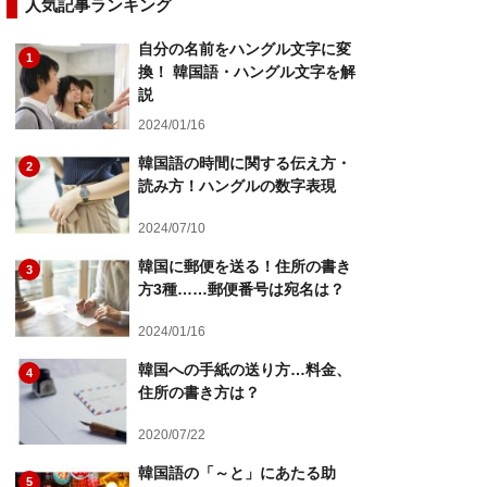
人気記事ランキング
自分の名前をハングル文字に変
1
換！ 韓国語・ハングル文字を解
説
2024/01/16
韓国語の時間に関する伝え方・
2
読み方！ハングルの数字表現
2024/07/10
韓国に郵便を送る！住所の書き
3
方3種……郵便番号は宛名は？
2024/01/16
韓国への手紙の送り方…料金、
4
住所の書き方は？
2020/07/22
韓国語の「～と」にあたる助
5