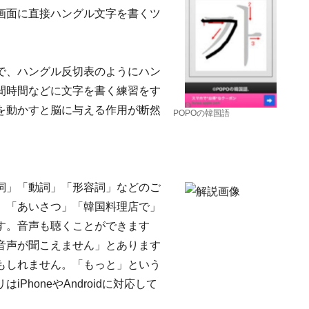
画面に直接ハングル文字を書くツ
で、ハングル反切表のようにハン
間時間などに文字を書く練習をす
を動かすと脳に与える作用が断然
POPOの韓国語
詞」「動詞」「形容詞」などのご
、「あいさつ」「韓国料理店で」
す。音声も聴くことができます
音声が聞こえません」とあります
もしれません。「もっと」という
honeやAndroidに対応して