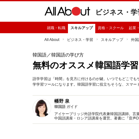
ビジネス・学
就職・転職
スキルアップ
資格・スクール
起業
All About
ビジネス・学習
スキルアップ
外国
韓国語
／韓国語の学び方
無料のオススメ韓国語学習
語学学習は「時間」を見方に付けるのが鍵。いつでもどこでも
学学習ツールになります。韓国語学習に役立ちそうな、スマー
幡野 泉
韓国語 ガイド
アイケーブリッジ外語学院代表兼韓国語講師。言
中国語講座・ロシア語講座を運営。著書に『音声DL
わる！役に立つ！韓国語フレーズブック』『シゴ