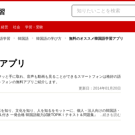
習
・経営
社会
学習・受験
語学習
韓国語
韓国語の学び方
無料のオススメ韓国語学習アプリ
アプリ
サッと手に取れ、音声も動画も見ることができるスマートフォンは格好の語
トフォンの無料アプリご紹介します。
更新日：2014年01月20日
葉を知り、文化を知り、人を知るをモットーに、個人・法人向けの韓国語・
付き 一発合格 韓国語能力試験TOPIKⅠテキスト＆問題集』『使える！伝
...続きを読む
トの韓国語』シリーズなどがある。